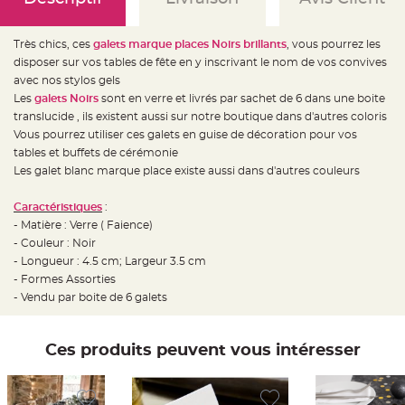
e
d
e
c
Très chics, ces
galets marque places Noirs brillants
, vous pourrez les
h
a
disposer sur vos tables de fête en y inscrivant le nom de vos convives
i
s
avec nos stylos gels
e
Les
galets Noirs
sont en verre et livrés par sachet de 6 dans une boite
m
a
translucide , ils existent aussi sur notre boutique dans d'autres coloris
r
i
Vous pourrez utiliser ces galets en guise de décoration pour vos
a
tables et buffets de cérémonie
g
e
Les galet blanc marque place existe aussi dans d'autres couleurs
L
a
Caractéristiques
:
n
- Matière : Verre ( Faience)
t
e
- Couleur : Noir
r
n
- Longueur : 4.5 cm; Largeur 3.5 cm
e
- Formes Assorties
v
o
- Vendu par boite de 6 galets
l
a
n
t
e
Ces produits peuvent vous intéresser
e
t
f
l
o