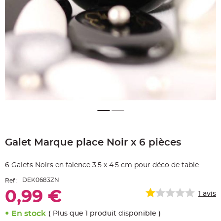
e
A
r
t
i
c
l
e
L
u
m
i
n
e
u
x
B
a
Skip
l
to
l
o
Galet Marque place Noir x 6 pièces
the
n
beginning
m
a
of
r
6 Galets Noirs en faience 3.5 x 4.5 cm pour déco de table
the
i
images
a
DEK0683ZN
Ref :
g
gallery
e
0,99 €
&
1
avis
H
é
l
En stock
( Plus que 1 produit disponible )
i