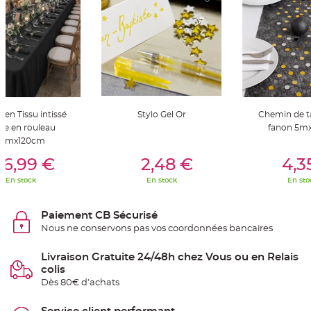
t
t
a
n
t
e
N
o
e
u
d
h
en Tissu intissé
Stylo Gel Or
Chemin de t
o
u
re en rouleau
fanon 5m
s
10mx120cm
s
er Au Panier
Ajouter Au Panier
Ajouter A
e
d
16,99 €
2,48 €
4,3
e
c
En stock
En stock
En sto
h
a
i
s
Paiement CB Sécurisé
e
d
Nous ne conservons pas vos coordonnées bancaires
e
M
a
Livraison Gratuite 24/48h chez Vous ou en Relais
r
colis
i
a
Dès 80€ d'achats
g
e