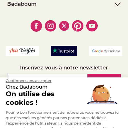
- Retourner un article
e
- RGPD
Badaboum
n
- Paiement Sécurisé
t
- Règles de confidentialité
- Qui somme-nous ?
u
- Paiement en Plusieurs fois
r
- Cookies
- Obtenez des Remises
e
- Marques
M
- Plan du site
- Livraison Rapide 24h
a
r
- Mandat Administratif
i
a
- Recrutement
g
e
D
é
c
Inscrivez-vous à notre newsletter
o
r
a
Inscription
Continuer sans accepter
t
Chez Badaboum
i
On utilise des
o
n
Espace Pro
cookies !
t
a
Demander un devis
b
Pour le bon fonctionnement de notre site, vous ne trouvez ici
l
que des cookies générés par nos partenaires dédiés à
e
l'expérience de l'utilisateur. Ils nous permettent de
m