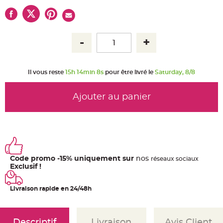
u
m
B
a
n
d
e
r
o
l
e
Il vous reste
15h 14min 8s
pour être livré le
Saturday, 8/8
e
t
g
u
Ajouter au panier
i
r
l
a
n
d
e
m
a
r
Code promo -15% uniquement sur
nos
ré
seaux
sociaux
i
Exclusif !
a
g
e
Livraison rapide en 24/48h
H
o
u
s
s
Descriptif
Livraison
Avis Client