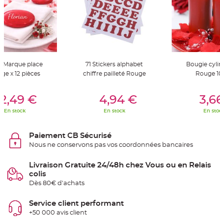
t
t
a
n
t
e
N
o
e
t Marque place
71 Stickers alphabet
Bougie cyl
u
d
ge x 12 pièces
chiffre pailleté Rouge
Rouge 
h
o
u
er Au Panier
Ajouter Au Panier
Ajouter A
s
2,49 €
4,94 €
3,6
s
e
En stock
En stock
En sto
d
e
c
h
Paiement CB Sécurisé
a
i
Nous ne conservons pas vos coordonnées bancaires
s
e
d
Livraison Gratuite 24/48h chez Vous ou en Relais
e
M
colis
a
Dès 80€ d'achats
r
i
a
g
Service client performant
e
+50 000 avis client