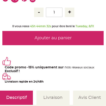
u
m
B
a
n
d
e
r
Il vous reste
45h 44min 31s
pour être livré le
Tuesday, 8/11
o
l
e
e
Ajouter au panier
t
g
u
i
r
l
a
n
d
e
Code promo -15% uniquement sur
nos
ré
seaux
sociaux
m
a
Exclusif !
r
i
a
Livraison rapide en 24/48h
g
e
H
o
Descriptif
Livraison
Avis Client
u
s
s