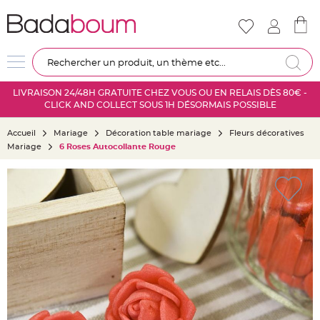
Nouveautés
Mariage
D
Re
é
c
LIVRAISON 24/48H GRATUITE CHEZ VOUS OU EN RELAIS DÈS 80€ -
o
CLICK AND COLLECT SOUS 1H DÉSORMAIS POSSIBLE
r
a
Accueil
Mariage
Décoration table mariage
Fleurs décoratives
t
Mariage
6 Roses Autocollante Rouge
i
o
Skip
n
to
s
the
a
end
l
of
l
the
e
images
m
gallery
a
r
i
a
g