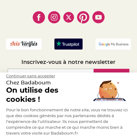
- Règles de confidentialité
- Qui somme-nous ?
e
n
- Paiement en Plusieurs fois
- Cookies
- Obtenez des Remises
t
u
- Marques
- Plan du site
- Livraison Rapide 24h
r
e
- Mandat Administratif
M
a
- Recrutement
r
i
a
g
e
D
Inscrivez-vous à notre newsletter
é
c
o
Inscription
Continuer sans accepter
r
Chez Badaboum
a
On utilise des
t
i
Espace Pro
cookies !
o
n
Demander un devis
t
Pour le bon fonctionnement de notre site, vous ne trouvez ici
a
que des cookies générés par nos partenaires dédiés à
b
l'expérience de l'utilisateur. Ils nous permettent de
l
comprendre ce qui marche et ce qui marche moins bien à
e
travers votre visite sur Badaboum.fr
m