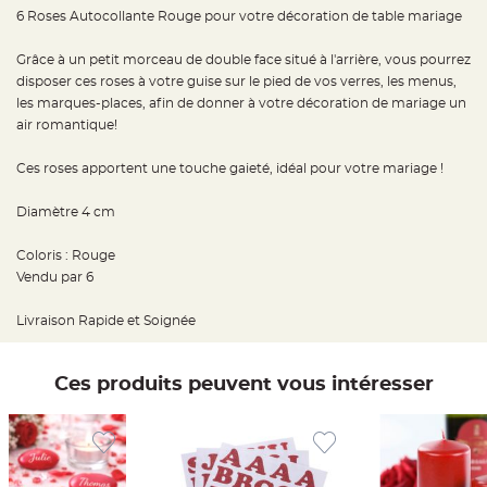
e
6 Roses Autocollante Rouge pour votre décoration de table mariage
d
e
c
h
Grâce à un petit morceau de double face situé à l'arrière, vous pourrez
a
disposer ces roses à votre guise sur le pied de vos verres, les menus,
i
s
les marques-places, afin de donner à votre décoration de mariage un
e
m
air romantique!
a
r
i
Ces roses apportent une touche gaieté, idéal pour votre mariage !
a
g
e
Diamètre 4 cm
L
a
Coloris : Rouge
n
t
Vendu par 6
e
r
n
Livraison Rapide et Soignée
e
v
o
l
a
Ces produits peuvent vous intéresser
n
t
e
e
t
f
l
o