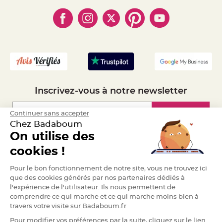
- Paiement en Plusieurs fois
- Cookies
e
- Obtenez des Remises
n
- Marques
- Plan du site
t
- Livraison Rapide 24h
u
r
- Mandat Administratif
e
M
- Recrutement
a
r
i
a
g
e
Inscrivez-vous à notre newsletter
D
é
c
Inscription
Continuer sans accepter
o
Chez Badaboum
r
On utilise des
a
Espace Pro
t
cookies !
i
o
Demander un devis
Pour le bon fonctionnement de notre site, vous ne trouvez ici
n
t
que des cookies générés par nos partenaires dédiés à
a
l'expérience de l'utilisateur. Ils nous permettent de
b
comprendre ce qui marche et ce qui marche moins bien à
l
travers votre visite sur Badaboum.fr
e
m
Pour modifier vos préférences par la suite, cliquez sur le lien