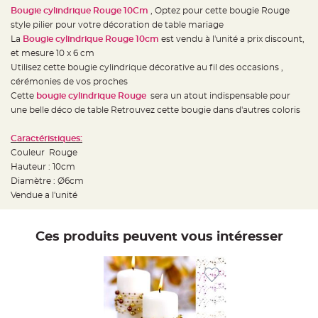
e
Bougie cylindrique Rouge 10Cm
, Optez pour cette bougie Rouge
d
e
style pilier pour votre décoration de table mariage
c
h
La
Bougie cylindrique Rouge 10cm
est vendu à l'unité a prix discount,
a
et mesure 10 x 6 cm
i
s
Utilisez cette bougie cylindrique décorative au fil des occasions ,
e
m
cérémonies de vos proches
a
Cette
bougie cylindrique Rouge
sera un atout indispensable pour
r
i
une belle déco de table Retrouvez cette bougie dans d'autres coloris
a
g
e
Caractéristiques:
Couleur Rouge
L
a
Hauteur : 10cm
n
t
Diamètre : Ø6cm
e
Vendue a l'unité
r
n
e
v
o
Ces produits peuvent vous intéresser
l
a
n
t
e
e
t
f
l
o