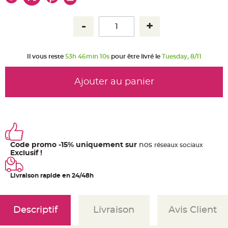
u
m
B
a
n
d
e
r
Il vous reste
53h 46min 9s
pour être livré le
Tuesday, 8/11
o
l
e
e
Ajouter au panier
t
g
u
i
r
l
a
n
d
e
Code promo -15% uniquement sur
nos
ré
seaux
sociaux
m
a
Exclusif !
r
i
a
Livraison rapide en 24/48h
g
e
H
o
Descriptif
Livraison
Avis Client
u
s
s