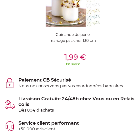
t
t
a
n
t
e
N
Guirlande de perle
o
e
mariage pas cher 130 cm
u
d
h
Ajouter Au Panier
o
1,99 €
u
s
En stock
s
e
d
e
Paiement CB Sécurisé
c
h
Nous ne conservons pas vos coordonnées bancaires
a
i
s
Livraison Gratuite 24/48h chez Vous ou en Relais
e
d
colis
e
M
Dès 80€ d'achats
a
r
i
Service client performant
a
g
+50 000 avis client
e