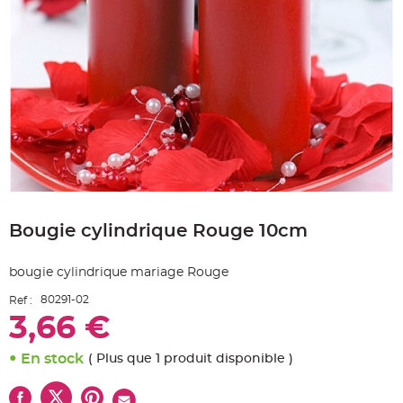
e
A
r
t
i
c
l
e
L
u
m
i
n
e
u
x
Skip
B
to
a
Bougie cylindrique Rouge 10cm
the
l
beginning
l
o
of
n
bougie cylindrique mariage Rouge
the
m
a
images
r
80291-02
Ref :
gallery
i
3,66 €
a
g
e
&
En stock
( Plus que 1 produit disponible )
H
é
l
i