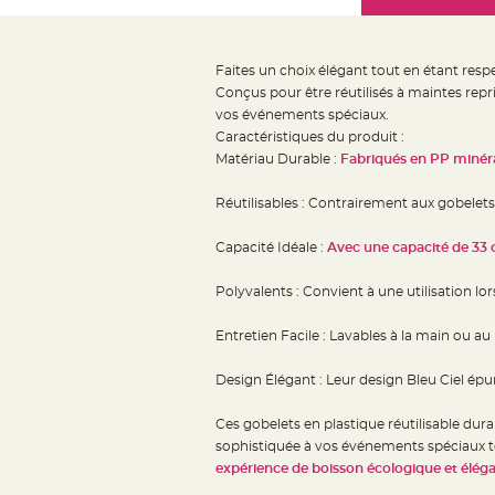
Mariage
the
Décoration
images
table
gallery
Faites un choix élégant tout en étant res
mariage
Conçus pour être réutilisés à maintes repr
Bougeoirs
vos événements spéciaux.
et
Caractéristiques du produit :
Matériau Durable :
Fabriqués en PP minér
Photophores
Bougie
Réutilisables : Contrairement aux gobelets j
décoration
Centre
Capacité Idéale :
Avec une capacité de 33 c
de
Polyvalents : Convient à une utilisation lo
table
&
Entretien Facile : Lavables à la main ou au 
Vase
Mariage
Design Élégant : Leur design Bleu Ciel épur
Chemin
Ces gobelets en plastique réutilisable dur
de
sophistiquée à vos événements spéciaux to
table
expérience de boisson écologique et éléga
Mariage