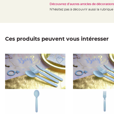
jetable
Découvrez d'autres articles de décorations
Chevalet
N'hésitez pas à découvrir aussi la rubrique
de
table
Mariage
Colombe,
Ces produits peuvent vous intéresser
Papillon,
Cage
oiseau
Confettis
et
Pétale
de
rose
Déco
Ardoise
Déco
Naturelle
Mariage