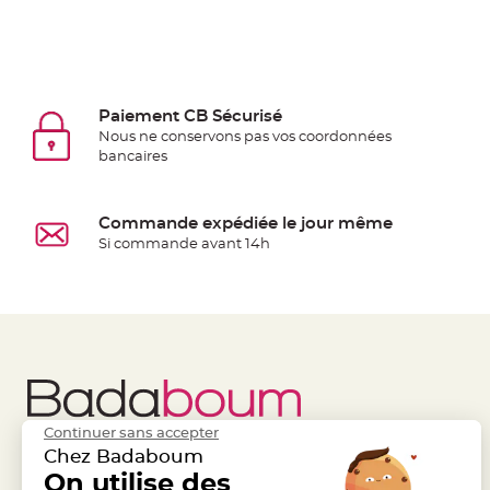
à
dragées
Contenant
Dragées
Paiement CB Sécurisé
Plastique
Nous ne conservons pas vos coordonnées
Transparent
bancaires
Contenant
à
dragées
Commande expédiée le jour même
Si commande avant 14h
en
tulle
Contenant
à
dragées
en
verre
Contenant
Continuer sans accepter
Chez Badaboum
à
Liens Utiles
On utilise des
Legal
dragées