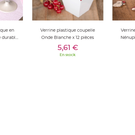
ique en
Verrine plastique coupelle
Verrin
e durable
Onde Blanche x 12 pièces
Nénuph
ier
Ajouter Au Panier
Aj
l x 6
5,61 €
En stock