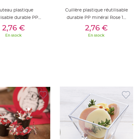
uteau plastique
Cuillère plastique réutilisable
lisable durable PP
durable PP minéral Rose 19
outer Au Panier
Ajouter Au Panier
al Rose 19 cm x 6
cm x 6 pièces
2,76 €
2,76 €
pièces
En stock
En stock