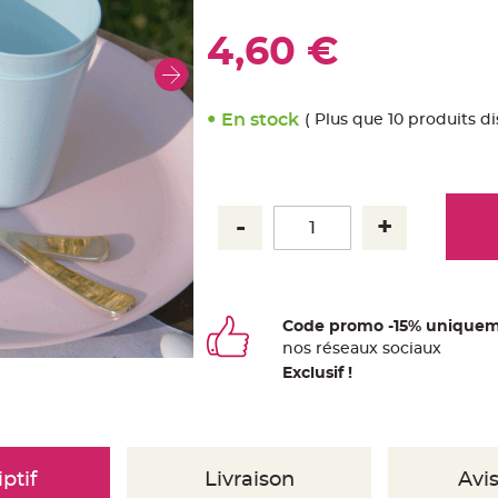
4,60 €
En stock
( Plus que 10 produits d
Code promo -15% uniquem
nos
ré
seaux
sociaux
Exclusif !
ptif
Livraison
Avis