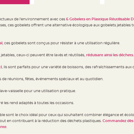
pectueux de l'environnement avec ces
6 Gobelets en Plastique Réutilisable D
ises, ces gobelets offrent une alternative écologique aux gobelets jetables
al
, ces gobelets sont conçus pour résister à une utilisation régulière.
etables, ceux-ci peuvent être lavés et réutilisés,
réduisant ainsi les déchets.
l
, ils sont parfaits pour une variété de boissons, des rafraîchissements aux c
rs de réunions, fêtes, événements spéciaux et au quotidien.
lave-vaisselle pour une utilisation pratique.
é les rend adaptés à toutes les occasions.
able sont le choix idéal pour ceux qui souhaitent combiner élégance et écol
ut en contribuant à la réduction des déchets plastiques.
Commandez dès m
nte.