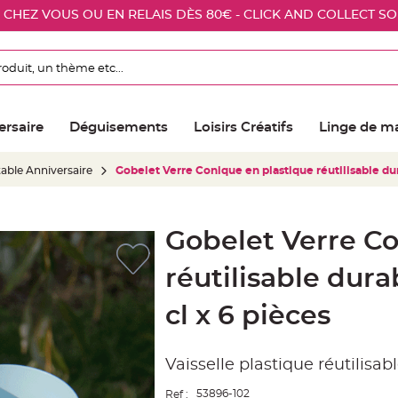
E CHEZ VOUS OU EN RELAIS DÈS 80€ - CLICK AND COLLECT S
ersaire
Déguisements
Loisirs Créatifs
Linge de m
table Anniversaire
Gobelet Verre Conique en plastique réutilisable dur
Gobelet Verre Co
réutilisable dura
cl x 6 pièces
Vaisselle plastique réutilisab
53896-102
Ref :