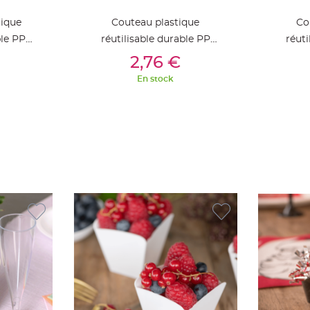
tique
Couteau plastique
Co
ble PP
réutilisable durable PP
réuti
ier
Ajouter Au Panier
Aj
cm x 6
minéral Bleu Ciel 19 cm x 6
minér
2,76 €
pièces
En stock