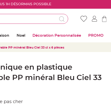
OUS 1H DÉSORMAIS POSSIBLE
Déjà client ?
Connectez vous pour retrouver vos coups de
aison
Noel
Décoration Personnalisée
PROMO
coeur
able PP minéral Bleu Ciel 33 cl x 6 pièces
Me connecter
Mot de passe oublié ?
nique en plastique
Nouveau client ?
ble PP minéral Bleu Ciel 33
Créer mon compte
le pas cher