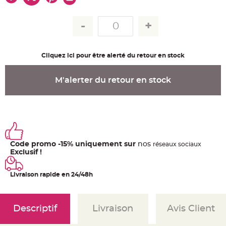
u
m
B
a
n
d
e
r
Cliquez ici pour être alerté du retour en stock
o
l
e
e
M'alerter du retour en stock
t
g
u
i
r
l
a
n
d
e
Code promo -15% uniquement sur
nos
ré
seaux
sociaux
m
a
Exclusif !
r
i
a
Livraison rapide en 24/48h
g
e
H
o
Descriptif
Livraison
Avis Client
u
s
s