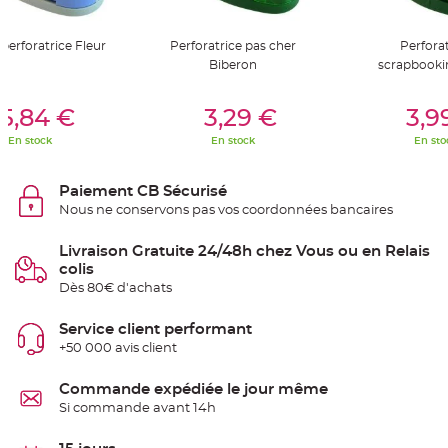
S
u
s
p
perforatrice Fleur
Perforatrice pas cher
Perforat
e
Biberon
scrapbooki
n
s
i
er Au Panier
Ajouter Au Panier
Ajouter A
o
5,84 €
3,29 €
3,9
n
b
o
En stock
En stock
En sto
u
l
e
p
Paiement CB Sécurisé
a
Nous ne conservons pas vos coordonnées bancaires
p
i
e
r
Livraison Gratuite 24/48h chez Vous ou en Relais
colis
T
Dès 80€ d'achats
a
p
i
s
Service client performant
d
+50 000 avis client
e
s
a
l
Commande expédiée le jour même
l
Si commande avant 14h
e
e
t
T