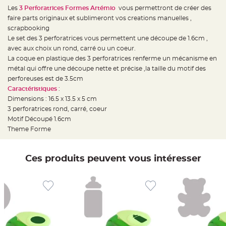
e
d
Les
3 Perforatrices Formes Artémio
vous permettront de créer des
e
faire parts originaux et sublimeront vos creations manuelles ,
c
h
scrapbooking
a
i
Le set des 3 perforatrices vous permettent une découpe de 1.6cm ,
s
avec aux choix un rond, carré ou un coeur.
e
m
La coque en plastique des 3 perforatrices renferme un mécanisme en
a
r
métal qui offre une découpe nette et précise ,la taille du motif des
i
perforeuses est de 3.5cm
a
g
Caractéristiques
:
e
Dimensions : 16.5 x 13.5 x 5 cm
L
3 perforatrices rond, carré, coeur
a
Motif Découpé 1.6cm
n
t
Theme Forme
e
r
n
e
v
Ces produits peuvent vous intéresser
o
l
a
n
t
e
e
t
f
l
o