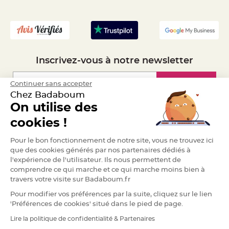
a
- Recrutement
r
i
a
g
e
Inscrivez-vous à notre newsletter
B
o
u
Inscription
Continuer sans accepter
g
e
Chez Badaboum
o
On utilise des
i
r
Espace Pro
s
cookies !
e
t
P
Demander un devis
Pour le bon fonctionnement de notre site, vous ne trouvez ici
h
o
que des cookies générés par nos partenaires dédiés à
t
l'expérience de l'utilisateur. Ils nous permettent de
o
p
comprendre ce qui marche et ce qui marche moins bien à
h
o
travers votre visite sur Badaboum.fr
r
e
Pour modifier vos préférences par la suite, cliquez sur le lien
s
'Préférences de cookies' situé dans le pied de page.
B
Lire la politique de confidentialité & Partenaires
o
RGPD
u