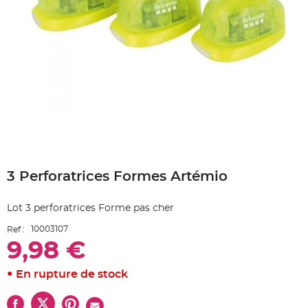
e
A
r
t
i
c
l
e
L
u
m
i
n
e
u
x
Skip
B
to
a
3 Perforatrices Formes Artémio
the
l
beginning
l
o
of
n
Lot 3 perforatrices Forme pas cher
the
m
a
images
r
10003107
Ref :
gallery
i
9,98 €
a
g
e
&
En rupture de stock
H
é
l
i