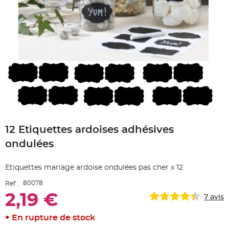
e
A
r
t
i
c
l
e
L
u
m
i
n
e
u
x
Skip
to
B
a
12 Etiquettes ardoises adhésives
the
l
beginning
l
ondulées
o
of
n
the
m
images
a
Etiquettes mariage ardoise ondulées pas cher x 12
r
gallery
i
a
80078
Ref :
g
e
2,19 €
7
avis
&
H
é
En rupture de stock
l
i