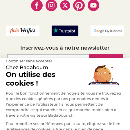
- Marques
a
- Plan du site
- Livraison Rapide 24h
r
- Mandat Administratif
i
a
- Recrutement
g
e
B
o
u
Inscrivez-vous à notre newsletter
g
e
o
i
Inscription
Continuer sans accepter
r
s
Chez Badaboum
e
On utilise des
t
P
Espace Pro
h
cookies !
o
t
o
Demander un devis
Pour le bon fonctionnement de notre site, vous ne trouvez ici
p
h
que des cookies générés par nos partenaires dédiés à
o
l'expérience de l'utilisateur. Ils nous permettent de
r
e
comprendre ce qui marche et ce qui marche moins bien à
s
travers votre visite sur Badaboum.fr
B
Pour modifier vos préférences par la suite, cliquez sur le lien
o
u
'Préférences de cookies' situé dans le pied de page.