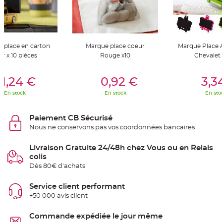
S
u
s
p
e
n
s
i
 place en carton
Marque place coeur
Marque Place 
o
ir x 10 pièces
Rouge x10
Chevalet
n
b
o
er Au Panier
Ajouter Au Panier
Ajouter A
u
1,24 €
0,92 €
3,3
l
e
p
En stock
En stock
En sto
a
p
i
e
Paiement CB Sécurisé
r
Nous ne conservons pas vos coordonnées bancaires
T
a
Livraison Gratuite 24/48h chez Vous ou en Relais
p
colis
i
s
Dès 80€ d'achats
d
e
s
Service client performant
a
l
+50 000 avis client
l
e
e
Commande expédiée le jour même
t
T