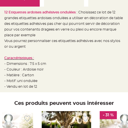
e
d
e
c
12 Etiquettes ardoises adhésives ondulées
: Choisissez ce lot de 12
h
grandes etiquettes ardoises ondulées a utiliser en décoration de table
a
i
des etiquettes adhésives pas cher qui pourront servir de décoration
s
e
pour vos contenants dragees en verre ou plexi ou encore marque
m
place par exemple
a
r
Vous pourrez personnaliser ces etiquettes adhésives avec nos stylos
i
a
or ou argent
g
e
Caractéristiques :
L
- Dimensions : 7.5 x 5 cm
a
n
- Couleur : Ardoise noir
t
- Matière : Carton
e
r
- Motif :uni ondulée
n
e
- Vendu en lot de 12
v
o
l
a
Ces produits peuvent vous intéresser
n
t
e
e
- 31 %
t
f
l
o