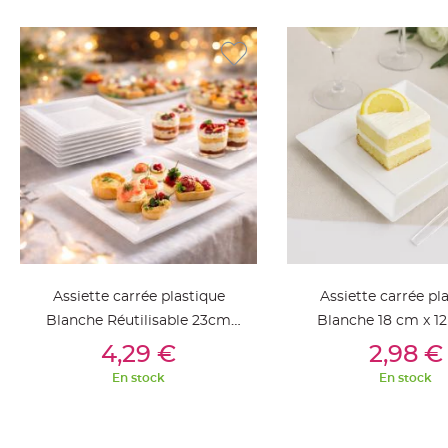
jetable
Chevalet
de
table
Mariage
Colombe,
Papillon,
Cage
oiseau
Confettis
et
Pétale
Assiette carrée plastique
Assiette carrée pl
de
Blanche Réutilisable 23cm
Blanche 18 cm x 12
rose
Ajouter Au Panier
Ajouter Au Pan
x12
Déco
4,29 €
2,98 €
Ardoise
En stock
En stock
Déco
Naturelle
Mariage