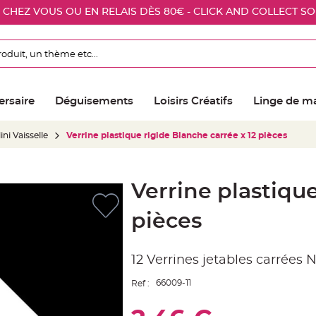
E CHEZ VOUS OU EN RELAIS DÈS 80€ - CLICK AND COLLECT S
ersaire
Déguisements
Loisirs Créatifs
Linge de m
ini Vaisselle
Verrine plastique rigide Blanche carrée x 12 pièces
Verrine plastique
pièces
12 Verrines jetables carrées 
66009-11
Ref :