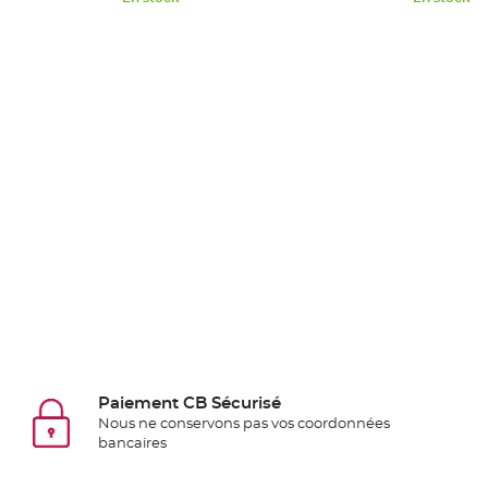
Pics
pour
Déco
Gateau
Rond
de
serviette
table
de
mariage
Contenant
Dragées
Mariage
Boite
à
dragées
Paiement CB Sécurisé
Bourse
Nous ne conservons pas vos coordonnées
bancaires
et
sac