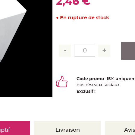
2,46 €
En rupture de stock
Code promo -15% uniquem
nos
ré
seaux
sociaux
Exclusif !
ptif
Livraison
Avis