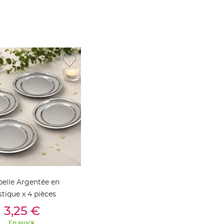
elle Argentée en
stique x 4 pièces
outer Au Panier
3,25 €
En stock