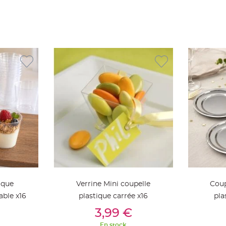
ique
Verrine Mini coupelle
Coup
able x16
plastique carrée x16
pla
ier
Ajouter Au Panier
Aj
3,99 €
En stock