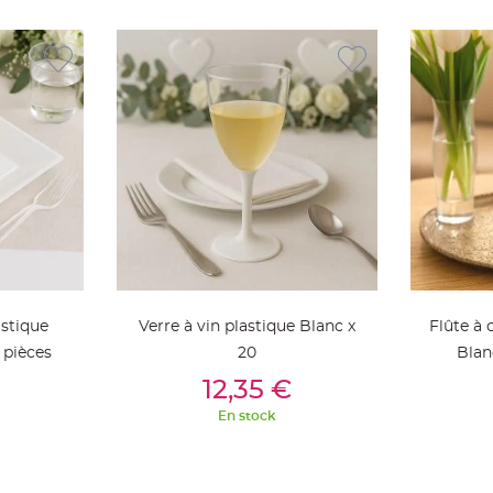
astique
Verre à vin plastique Blanc x
Flûte à
 pièces
20
Blan
ier
Ajouter Au Panier
Aj
12,35 €
En stock