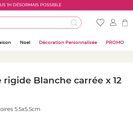
OUS 1H DÉSORMAIS POSSIBLE
Déjà client ?
Connectez vous pour retrouver vos coups de
aison
Noel
Décoration Personnalisée
PROMO
coeur
Me connecter
Mot de passe oublié ?
 rigide Blanche carrée x 12
Nouveau client ?
Créer mon compte
Noires 5.5x5.5cm