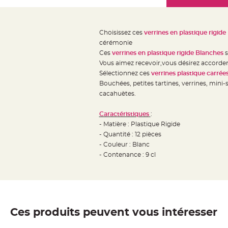
Mariage
the
Décoration
images
table
gallery
Choisissez ces
verrines en plastique rigid
mariage
cérémonie
Bougeoirs
Ces
verrines en plastique rigide Blanches
s
et
Vous aimez recevoir,vous désirez accorder
Sélectionnez ces
verrines plastique carrée
Photophores
Bouchées, petites tartines, verrines, mini-s
Bougie
cacahuètes.
décoration
Centre
Caractéristiques
:
de
- Matière : Plastique Rigide
- Quantité : 12 pièces
table
- Couleur : Blanc
&
- Contenance : 9 cl
Vase
Mariage
Chemin
de
table
Ces produits peuvent vous intéresser
Mariage