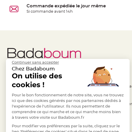
à
Commande expédiée le jour même
dragées
Si commande avant 14h
Contenant
Dragées
Plastique
Transparent
Contenant
à
dragées
Continuer sans accepter
en
Chez Badaboum
tulle
Liens Utiles
On utilise des
Legal
Contenant
cookies !
- Questions / Réponses
- Conditions Généra
à
dragées
- Nous contacter
Pour le bon fonctionnement de notre site, vous ne trouvez
- RGPD
ici que des cookies générés par nos partenaires dédiés à
en
- Suivre une commande
- Règles de confiden
l'expérience de l'utilisateur. Ils nous permettent de
verre
comprendre ce qui marche et ce qui marche moins bien
- Retourner un article
- Cookies
Contenant
à travers votre visite sur Badaboum.fr
- Paiement Sécurisé
- Plan du site
à
Pour modifier vos préférences par la suite, cliquez sur le
dragées
- Paiement en Plusieurs fois
lien 'Préférences de cookies' situé dans le pied de page.