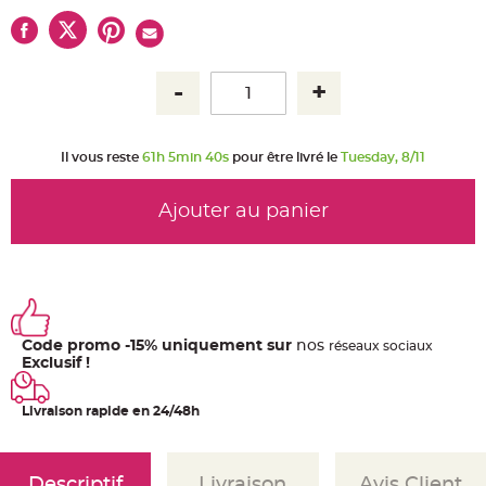
u
m
B
a
n
d
e
r
o
l
e
Il vous reste
61h 5min 40s
pour être livré le
Tuesday, 8/11
e
t
g
u
Ajouter au panier
i
r
l
a
n
d
e
m
a
r
Code promo -15% uniquement sur
nos
ré
seaux
sociaux
i
Exclusif !
a
g
e
Livraison rapide en 24/48h
H
o
u
s
s
Descriptif
Livraison
Avis Client