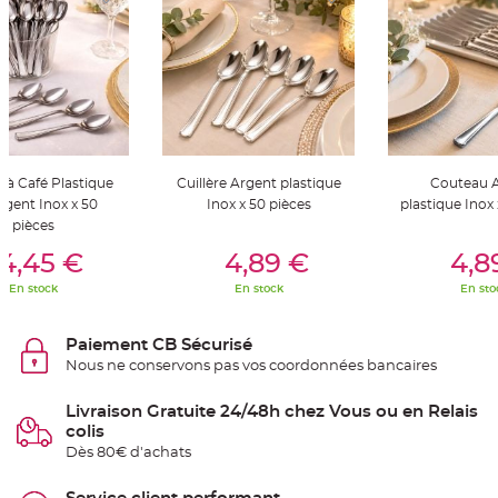
t
t
a
n
t
e
N
o
e
u
d
h
e à Café Plastique
Cuillère Argent plastique
Couteau 
o
u
rgent Inox x 50
Inox x 50 pièces
plastique Inox 
s
pièces
s
er Au Panier
Ajouter Au Panier
Ajouter A
e
d
4,45 €
4,89 €
4,8
e
c
En stock
En stock
En sto
h
a
i
s
Paiement CB Sécurisé
e
d
Nous ne conservons pas vos coordonnées bancaires
e
M
a
Livraison Gratuite 24/48h chez Vous ou en Relais
r
colis
i
a
Dès 80€ d'achats
g
e