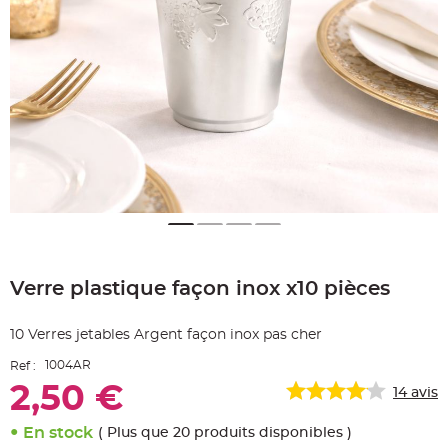
e
A
r
t
i
c
l
e
L
u
m
i
n
e
u
x
B
a
Skip
l
to
l
o
Verre plastique façon inox x10 pièces
the
n
beginning
m
a
of
r
10 Verres jetables Argent façon inox pas cher
the
i
images
a
1004AR
Ref :
g
gallery
e
2,50 €
&
14
avis
H
é
l
En stock
( Plus que 20 produits disponibles )
i