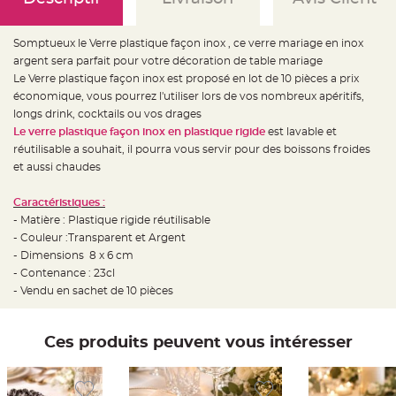
e
d
e
c
Somptueux le Verre plastique façon inox , ce verre mariage en inox
h
a
argent sera parfait pour votre décoration de table mariage
i
s
Le Verre plastique façon inox est proposé en lot de 10 pièces a prix
e
économique, vous pourrez l'utiliser lors de vos nombreux apéritifs,
m
a
longs drink, cocktails ou vos drages
r
i
Le verre plastique façon inox en plastique rigide
est lavable et
a
réutilisable a souhait, il pourra vous servir pour des boissons froides
g
e
et aussi chaudes
L
a
Caractéristiques :
n
- Matière : Plastique rigide réutilisable
t
e
- Couleur :Transparent et Argent
r
n
- Dimensions 8 x 6 cm
e
- Contenance : 23cl
v
o
- Vendu en sachet de 10 pièces
l
a
n
t
e
Ces produits peuvent vous intéresser
e
t
f
l
o