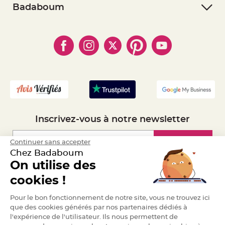
- Retourner un article
e
- RGPD
Badaboum
n
- Paiement Sécurisé
t
- Règles de confidentialité
- Qui somme-nous ?
u
- Paiement en Plusieurs fois
r
- Cookies
- Obtenez des Remises
e
- Marques
M
- Plan du site
- Livraison Rapide 24h
a
r
- Mandat Administratif
i
a
- Recrutement
g
e
D
é
c
Inscrivez-vous à notre newsletter
o
r
a
Inscription
Continuer sans accepter
t
Chez Badaboum
i
On utilise des
o
n
Espace Pro
cookies !
t
a
Demander un devis
b
Pour le bon fonctionnement de notre site, vous ne trouvez ici
l
que des cookies générés par nos partenaires dédiés à
e
l'expérience de l'utilisateur. Ils nous permettent de
m