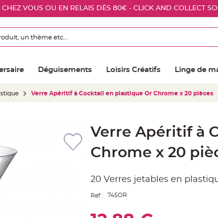
E CHEZ VOUS OU EN RELAIS DÈS 80€ - CLICK AND COLLECT S
ersaire
Déguisements
Loisirs Créatifs
Linge de m
astique
Verre Apéritif à Cocktail en plastique Or Chrome x 20 pièces
Verre Apéritif à 
Chrome x 20 piè
20 Verres jetables en plastiqu
745OR
Ref :