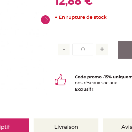
12,88 €
En rupture de stock
Code promo -15% uniquem
nos
ré
seaux
sociaux
Exclusif !
ptif
Livraison
Avis