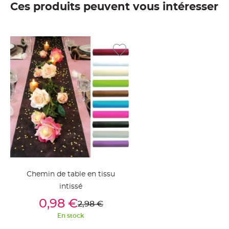
Ces produits peuvent vous intéresser
jetable
Chevalet
de
table
Mariage
Colombe,
Papillon,
Cage
oiseau
Confettis
et
Pétale
de
rose
Chemin de table en tissu
Déco
intissé
Ardoise
Ajouter Au Panier
0,98 €
Déco
2,98 €
Naturelle
En stock
Mariage