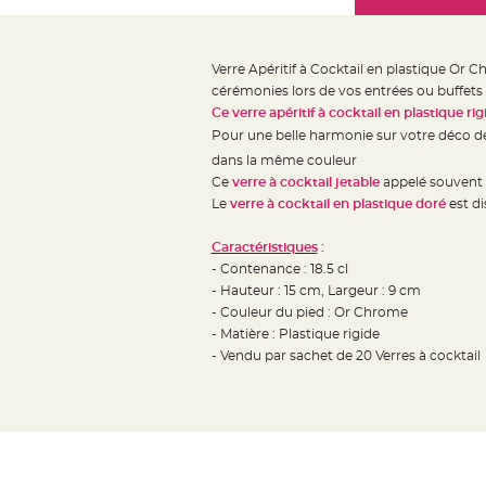
Mariage
the
Décoration
images
table
gallery
Verre Apéritif à Cocktail en plastique Or 
mariage
cérémonies lors de vos entrées ou buffets
Bougeoirs
Ce verre apéritif à cocktail en plastique rig
et
Pour une belle harmonie sur votre déco d
Photophores
dans la même couleur
Ce
verre à cocktail
jetable
appelé souvent Ve
Bougie
Le
verre à cocktail en plastique doré
est di
décoration
Centre
Caractéristiques
:
de
- Contenance : 18.5 cl
table
- Hauteur : 15 cm, Largeur : 9 cm
- Couleur du pied : Or Chrome
&
- Matière : Plastique rigide
Vase
- Vendu par sachet de 20 Verres à cocktail
Mariage
Chemin
de
table
Mariage