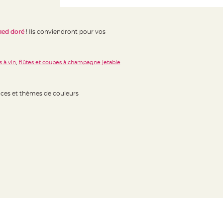
pied doré
! Ils conviendront pour vos
,
s à vin
flûtes et coupes à champagne jetable
nces et thèmes de couleurs