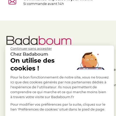
Pics
Si commande avant 14h
pour
Déco
Gateau
Rond
de
serviette
table
Continuer sans accepter
de
Chez Badaboum
mariage
Liens Utiles
On utilise des
Legal
Contenant
cookies !
Dragées
- Questions / Réponses
- Conditions Généra
Mariage
- Nous contacter
Pour le bon fonctionnement de notre site, vous ne trouvez
- RGPD
Boite
ici que des cookies générés par nos partenaires dédiés à
- Suivre une commande
- Règles de confiden
l'expérience de l'utilisateur. Ils nous permettent de
à
comprendre ce qui marche et ce qui marche moins bien
- Retourner un article
- Cookies
dragées
à travers votre visite sur Badaboum.fr
Bourse
- Paiement Sécurisé
- Plan du site
Pour modifier vos préférences par la suite, cliquez sur le
et
- Paiement en Plusieurs fois
lien 'Préférences de cookies' situé dans le pied de page.
sac