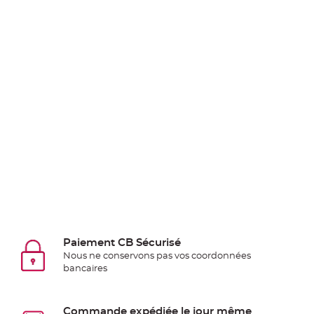
Deco
Paillette
et
Strass
Déco
Plume
Mariage
Fleurs
décoratives
Mariage
Marque
place
et
porte
Paiement CB Sécurisé
nom
Nous ne conservons pas vos coordonnées
Menu,
bancaires
Carte
d'Invitation
Commande expédiée le jour même