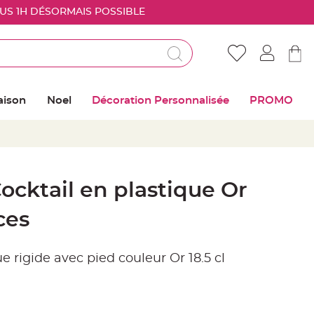
OUS 1H DÉSORMAIS POSSIBLE
Déjà client ?
Connectez vous pour retrouver vos coups de
aison
Noel
Décoration Personnalisée
PROMO
coeur
Me connecter
Mot de passe oublié ?
Cocktail en plastique Or
Nouveau client ?
ces
Créer mon compte
e rigide avec pied couleur Or 18.5 cl