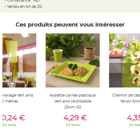
- Contenance : 15cl
t
t
- Vendu en lot de 20
a
n
t
e
Ces produits peuvent vous intéresser
N
o
e
u
d
h
o
u
s
s
e
d
e
c
h
a
i
s
 mariage Vert anis
Assiette carrée plastique
Chemin de tabl
e
12 mètres
Vert anis réutilisable
fanon 5m
d
e
23cm x12
M
er Au Panier
Ajouter Au Panier
Ajouter A
a
10,24 €
4,29 €
4,3
r
i
a
En stock
En stock
En sto
g
e