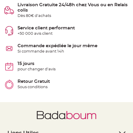
e
Livraison Gratuite 24/48h chez Vous ou en Relais
n
colis
t
u
Dès 80€ d'achats
r
e
M
Service client performant
a
r
+50 000 avis client
i
a
g
Commande expédiée le jour même
e
Si commande avant 14h
D
é
15 jours
c
pour changer d'avis
o
r
Retour Gratuit
a
t
Sous conditions
i
o
n
t
a
b
l
e
m