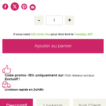
u
m
B
a
n
d
e
r
o
l
e
Il vous reste
52h 2min 24s
pour être livré le
Tuesday, 8/11
e
t
g
u
Ajouter au panier
i
r
l
a
n
d
e
m
a
r
Code promo -15% uniquement sur
nos
ré
seaux
sociaux
i
Exclusif !
a
g
e
Livraison rapide en 24/48h
H
o
u
s
s
Descriptif
Livraison
Avis Client