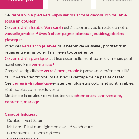
e
d
e
c
Ce
verre à vin à pied Vert Sapin
servira à votre décoration de table
h
a
toute en couleur
i
s
Ce
verre à vin jetable Vert sapin
est à assortir avec le reste de notre
e
vaisselle jetable :flûtes à champagne, plateaux jetables,gobelets
m
a
plastique...
r
i
Avec ces
verts à vin jetables
plus besoin de vaisselle , profitez d'un
a
repas entre amis ou en famille en toute sérénité
g
e
Ce verre à vin plastique
s'utilise essentiellement pour le vin mais peut
aussi servir de
verre à eau !
L
a
Graçe à sa rigidité
ce verre à pied jetable
à presque la même qualité
n
qu'un verre traditionnel mais avec l'avantage de ne pas se casser
t
e
Ces
verres à vin plastique
existent en plusieurs coloris et sont lavables,
r
n
réutilisables comme du verre
e
Mettez de la couleur dans toutes vos
céremonies : anniversaire,
v
o
baptème, mariage..
l
a
n
Caractéristiques :
t
e
- Couleur : Vert Sapin
e
t
- Matière : Plastique rigide de qualité supérieure
f
- Dimensions : H15cm x Ø7cm
l
o