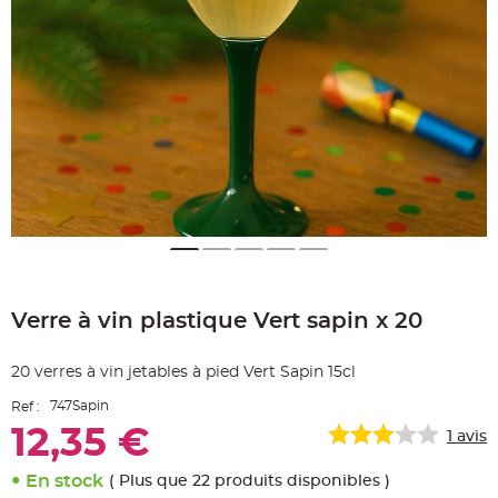
e
A
r
t
i
c
l
e
L
u
m
i
n
e
u
x
B
a
Skip
l
to
l
o
Verre à vin plastique Vert sapin x 20
the
n
beginning
m
a
of
r
20 verres à vin jetables à pied Vert Sapin 15cl
the
i
images
a
747Sapin
Ref :
g
gallery
e
12,35 €
&
1
avis
H
é
l
En stock
( Plus que 22 produits disponibles )
i