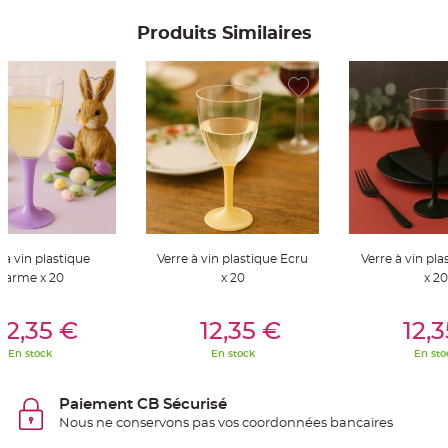
S
u
Produits Similaires
s
p
e
n
s
i
o
n
b
o
u
l
e
p
a
p
i
e
r
 à vin plastique
Verre à vin plastique Ecru
Verre à vin pla
Parme x 20
x 20
x 20
T
a
p
er Au Panier
Ajouter Au Panier
Ajouter A
i
12,35 €
12,35 €
12,
s
d
e
En stock
En stock
En sto
s
a
l
l
Paiement CB Sécurisé
e
Nous ne conservons pas vos coordonnées bancaires
e
t
T