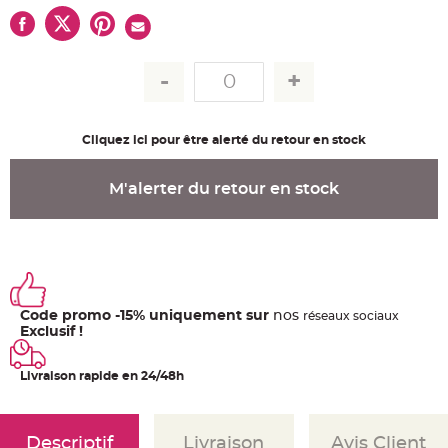
u
m
B
a
n
d
e
r
o
l
Cliquez ici pour être alerté du retour en stock
e
e
t
g
M'alerter du retour en stock
u
i
r
l
a
n
d
e
m
a
r
Code promo -15% uniquement sur
nos
ré
seaux
sociaux
i
Exclusif !
a
g
e
Livraison rapide en 24/48h
H
o
u
s
s
Descriptif
Livraison
Avis Client