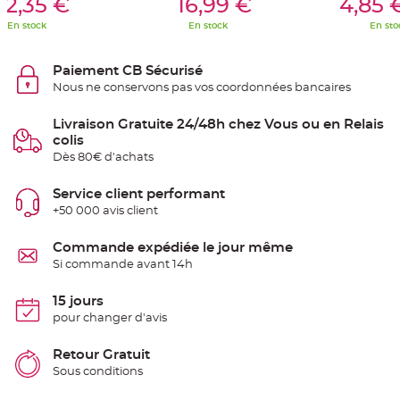
12,35 €
16,99 €
4,85 
S
u
En stock
En stock
En sto
s
p
e
n
Paiement CB Sécurisé
s
i
Nous ne conservons pas vos coordonnées bancaires
o
n
b
Livraison Gratuite 24/48h chez Vous ou en Relais
o
u
colis
l
e
Dès 80€ d'achats
p
a
p
Service client performant
i
e
+50 000 avis client
r
Commande expédiée le jour même
T
a
Si commande avant 14h
p
i
s
15 jours
d
e
pour changer d'avis
s
a
l
Retour Gratuit
l
e
Sous conditions
e
t
T