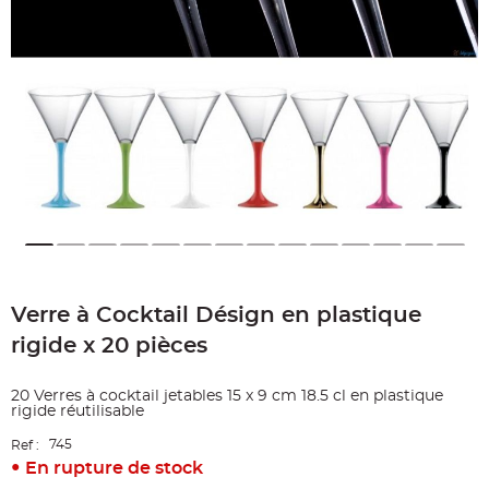
e
A
r
t
i
c
l
e
L
u
m
i
n
e
u
x
B
a
Skip
l
to
l
o
Verre à Cocktail Désign en plastique
the
n
beginning
m
rigide x 20 pièces
a
of
r
the
i
images
a
20 Verres à cocktail jetables 15 x 9 cm 18.5 cl en plastique
g
gallery
rigide réutilisable
e
&
H
745
Ref :
é
En rupture de stock
l
i