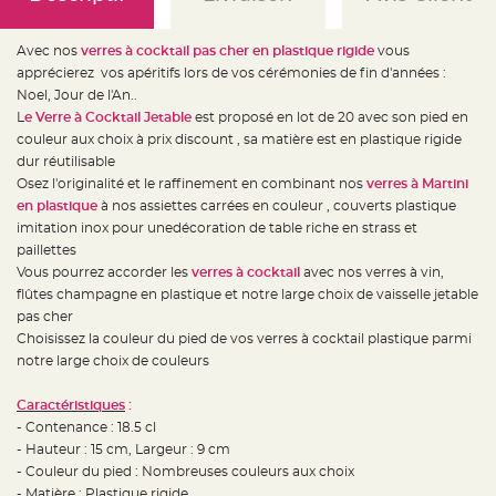
e
d
e
c
Avec nos
verres à cocktail pas cher en plastique rigide
vous
h
a
apprécierez vos apéritifs lors de vos cérémonies de fin d'années :
i
Noel, Jour de l'An..
s
e
L
e Verre à Cocktail Jetable
est proposé en lot de 20 avec son pied en
m
a
couleur aux choix à prix discount , sa matière est en plastique rigide
r
dur réutilisable
i
a
Osez l'originalité et le raffinement en combinant nos
verres à Martini
g
e
en plastique
à nos assiettes carrées en couleur , couverts plastique
imitation inox pour unedécoration de table riche en strass et
L
paillettes
a
n
Vous pourrez accorder les
verres à cocktail
avec nos verres à vin,
t
e
flûtes champagne en plastique et notre large choix de vaisselle jetable
r
pas cher
n
e
Choisissez la couleur du pied de vos verres à cocktail plastique parmi
v
o
notre large choix de couleurs
l
a
n
Caractéristiques
:
t
e
- Contenance : 18.5 cl
e
- Hauteur : 15 cm, Largeur : 9 cm
t
f
- Couleur du pied : Nombreuses couleurs aux choix
l
o
- Matière : Plastique rigide