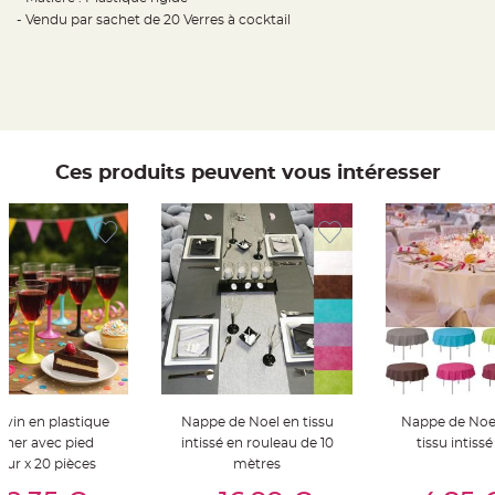
t
- Vendu par sachet de 20 Verres à cocktail
t
a
n
t
e
N
o
e
u
d
Ces produits peuvent vous intéresser
h
o
u
s
s
e
d
e
c
h
a
i
s
e
d
e
M
a
r
à vin en plastique
Nappe de Noel en tissu
Nappe de Noe
i
a
cher avec pied
intissé en rouleau de 10
tissu intiss
g
eur x 20 pièces
mètres
e
er Au Panier
Ajouter Au Panier
Ajouter A