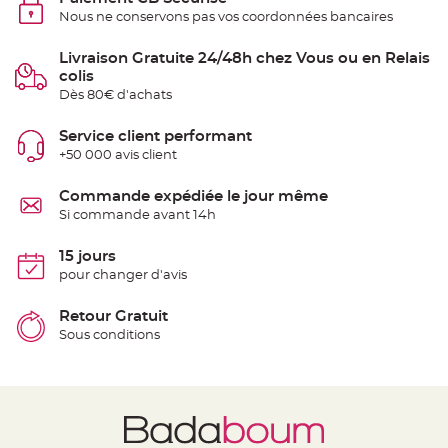
S
Nous ne conservons pas vos coordonnées bancaires
u
s
p
e
Livraison Gratuite 24/48h chez Vous ou en Relais
n
colis
s
i
Dès 80€ d'achats
o
n
b
Service client performant
o
u
+50 000 avis client
l
e
p
Commande expédiée le jour même
a
p
Si commande avant 14h
i
e
r
15 jours
pour changer d'avis
T
a
p
Retour Gratuit
i
s
Sous conditions
d
e
s
a
l
l
e
e
t
T