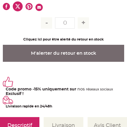
u
m
B
a
n
d
e
r
o
l
Cliquez ici pour être alerté du retour en stock
e
e
t
g
M'alerter du retour en stock
u
i
r
l
a
n
d
e
m
a
r
Code promo -15% uniquement sur
nos
ré
seaux
sociaux
i
Exclusif !
a
g
e
Livraison rapide en 24/48h
H
o
u
s
s
Descriptif
Livraison
Avis Client