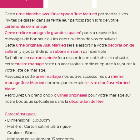
e
d
e
c
Cette
urne blanche avec l'inscription Just Married
permettra à vos
h
a
invités de glisser dans sa fente leur participation lors de votre
i
cérémonie de mariage
s
e
Cette tirelire mariage de grande capacité
pourra recevoir les
m
a
messages de bonheur ou les contributions de vos convives !
r
Cette
urne originale Just Married
sera à assortir à votre
décoration de
i
a
salle
en y ajoutant de jolis
rubans en satin
par exemple
g
e
Sa finition en
carton satinée
fera ressortir son coté chic et robuste,
cette
tirelire mariage
reste un accessoire simple et epurée à rajouter à
L
votre liste de mariage.
a
n
Associez à cette
urne mariage
nos autres accessoires du
thème
t
e
mariage Just Married
comme par exemple
le livre d'or Just Married
r
blanc
n
e
Retrouvez un grand choix d'
urnes originales
pour votre mariage sur
v
o
notre boutique spécialisée dans la
décoration de fête
l
a
n
Caractéristiques :
t
e
- Dimensions : 30x30cm
e
- Matière : Carton satiné ultra rigide
t
f
- Couleur : Blanc
l
o
- Montage en seulement 15 secondes