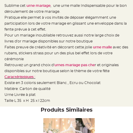
e
d
Sublime cet
urne mariage
, une urne malle Indispensable pour le bon
e
déroulement de votre mariage.
c
h
Pratique elle permet à vos invités de déposer élégamment une
a
i
participation lors de votre mariage en glissant une enveloppe dans la
s
fente prévue à cet effet.
e
m
Pour un mariage inoubliable retrouvez aussi notre large choix de
a
r
livres d'or mariage disponibles sur notre boutique
i
Faites preuve de créativité en décorant cette jolie
urne malle
avec des
a
g
rubans, stickers strass pour un des plus bel effet lors de votre
e
cérémonie
L
Retrouvez un grand choix d'
urnes mariage pas che
r et originales
a
disponibles sur notre boutique selon le thème de votre fête
n
t
Caractéristiques :
e
r
Existe en 3 coloris seulement Blanc , Ecru ou Chocolat
n
Matière :Carton de qualité
e
v
Urne Livrée à plat
o
l
Taille L 35 x H 25 x l 22cm
a
n
Produits Similaires
t
e
e
t
f
l
o