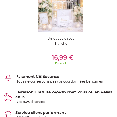
t
t
a
n
t
e
N
o
e
u
d
Urne cage oiseau
h
Blanche
o
u
s
Ajouter Au Panier
s
16,99 €
e
d
e
En stock
c
h
a
i
Paiement CB Sécurisé
s
Nous ne conservons pas vos coordonnées bancaires
e
d
e
M
Livraison Gratuite 24/48h chez Vous ou en Relais
a
colis
r
i
Dès 80€ d'achats
a
g
e
Service client performant