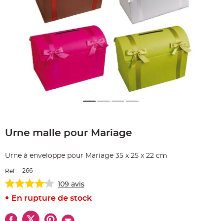
e
A
r
t
i
c
l
e
L
u
m
i
n
e
u
x
Skip
B
a
to
l
Urne malle pour Mariage
the
l
o
beginning
n
of
m
Urne à enveloppe pour Mariage 35 x 25 x 22 cm
the
a
r
images
i
266
Ref :
gallery
a
g
109
avis
e
&
En rupture de stock
H
é
l
i