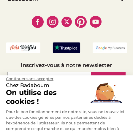
e
- Paiement Sécurisé
- Règles de confidentialité
n
- Qui somme-nous ?
t
- Paiement en Plusieurs fois
- Cookies
u
- Obtenez des Remises
r
- Marques
- Plan du site
e
- Livraison Rapide 24h
M
a
- Mandat Administratif
r
i
- Recrutement
a
g
e
D
é
Inscrivez-vous à notre newsletter
c
o
r
Inscription
Continuer sans accepter
a
Chez Badaboum
t
On utilise des
i
o
Espace Pro
cookies !
n
t
Demander un devis
a
Pour le bon fonctionnement de notre site, vous ne trouvez ici
b
que des cookies générés par nos partenaires dédiés à
l
l'expérience de l'utilisateur. Ils nous permettent de
e
comprendre ce qui marche et ce qui marche moins bien à
m