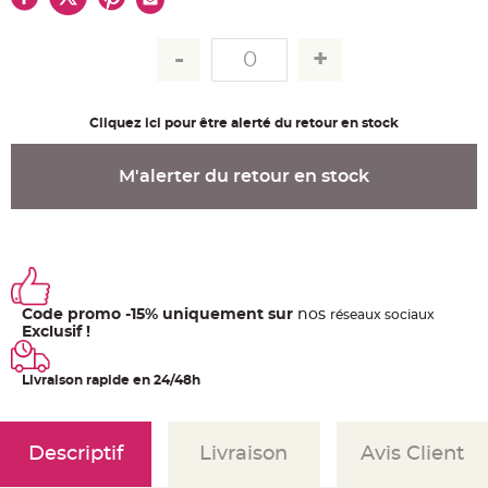
u
m
B
a
n
d
e
r
Cliquez ici pour être alerté du retour en stock
o
l
e
e
M'alerter du retour en stock
t
g
u
i
r
l
a
n
d
e
m
Code promo -15% uniquement sur
nos
ré
seaux
sociaux
a
Exclusif !
r
i
a
g
Livraison rapide en 24/48h
e
H
o
Descriptif
Livraison
Avis Client
u
s
s