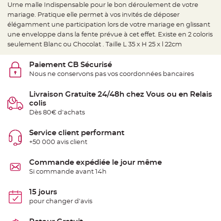
e
Urne malle Indispensable pour le bon déroulement de votre
d
e
mariage. Pratique elle permet à vos invités de déposer
c
élégamment une participation lors de votre mariage en glissant
h
a
une enveloppe dans la fente prévue à cet effet. Existe en 2 coloris
i
s
seulement Blanc ou Chocolat . Taille L 35 x H 25 x l 22cm
e
m
a
Paiement CB Sécurisé
r
i
Nous ne conservons pas vos coordonnées bancaires
a
g
e
Livraison Gratuite 24/48h chez Vous ou en Relais
colis
L
a
Dès 80€ d'achats
n
t
e
Service client performant
r
n
+50 000 avis client
e
v
o
Commande expédiée le jour même
l
a
Si commande avant 14h
n
t
e
15 jours
e
t
pour changer d'avis
f
l
o