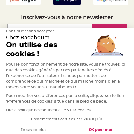
S
u
s
p
e
Inscrivez-vous à notre newsletter
n
s
i
o
Inscription
Continuer sans accepter
n
Chez Badaboum
b
o
On utilise des
u
l
Espace Pro
cookies !
e
p
a
Demander un devis
p
Pour le bon fonctionnement de notre site, vous ne trouvez ici
i
que des cookies générés par nos partenaires dédiés à
e
r
l'expérience de l'utilisateur. Ils nous permettent de
comprendre ce qui marche et ce qui marche moins bien à
T
travers votre visite sur Badaboum.fr
a
p
i
Pour modifier vos préférences par la suite, cliquez sur le lien
s
'Préférences de cookies' situé dans le pied de page.
d
e
s
Lire la politique de confidentialité & Partenaires
RGPD
a
l
Consentements certifiés par
l
e
e
En savoir plus
OK pour moi
t
T