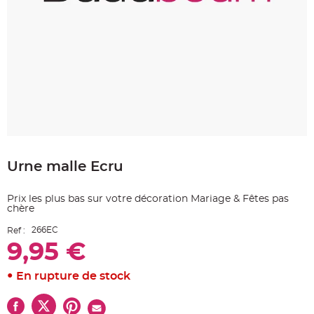
e
A
r
t
i
c
l
e
L
u
m
i
n
e
u
Skip
x
to
Urne malle Ecru
the
B
a
beginning
l
of
l
Prix les plus bas sur votre décoration Mariage & Fêtes pas
o
the
n
chère
images
m
a
gallery
266EC
Ref :
r
i
9,95 €
a
g
e
&
En rupture de stock
H
é
l
i