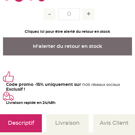
u
m
B
a
n
d
e
Cliquez ici pour être alerté du retour en stock
r
o
l
e
M'alerter du retour en stock
e
t
g
u
i
r
l
a
n
d
e
Code promo -15% uniquement sur
nos
ré
seaux
sociaux
m
Exclusif !
a
r
i
a
Livraison rapide en 24/48h
g
e
H
o
Descriptif
Livraison
Avis Client
u
s
s