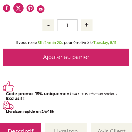
u
m
B
a
n
d
e
r
o
l
e
Il vous reste
51h 24min 20s
pour être livré le
Tuesday, 8/11
e
t
g
u
Ajouter au panier
i
r
l
a
n
d
e
m
a
r
Code promo -15% uniquement sur
nos
ré
seaux
sociaux
i
Exclusif !
a
g
e
Livraison rapide en 24/48h
H
o
u
s
s
Descriptif
Livraison
Avis Client