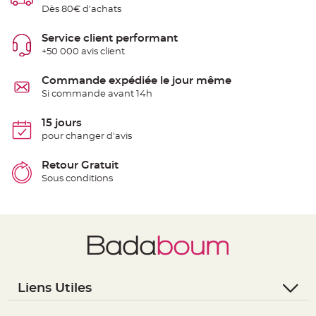
e
Dès 80€ d'achats
n
t
u
Service client performant
r
e
+50 000 avis client
M
a
r
Commande expédiée le jour même
i
a
Si commande avant 14h
g
e
15 jours
D
pour changer d'avis
é
c
Retour Gratuit
o
Sous conditions
r
a
t
i
o
n
t
a
b
Liens Utiles
l
e
- Questions / Réponses
m