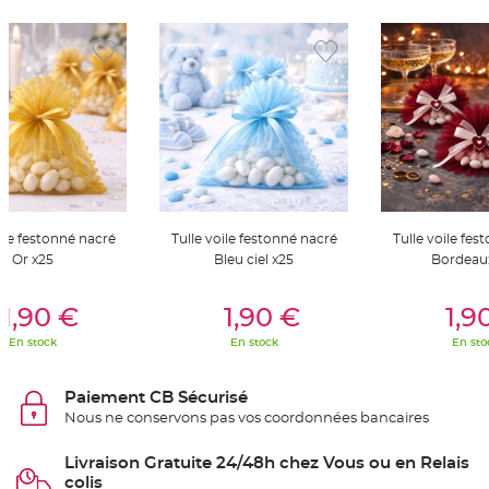
S
u
s
p
e
n
s
i
o
n
b
o
u
l
e
p
a
p
oile festonné nacré
Tulle voile festonné nacré
Tulle voile fes
i
e
Or x25
Bleu ciel x25
Bordeau
r
er Au Panier
Ajouter Au Panier
Ajouter A
T
1,90 €
1,90 €
1,9
a
p
En stock
En stock
En sto
i
s
d
e
Paiement CB Sécurisé
s
a
Nous ne conservons pas vos coordonnées bancaires
l
l
e
Livraison Gratuite 24/48h chez Vous ou en Relais
e
t
colis
T