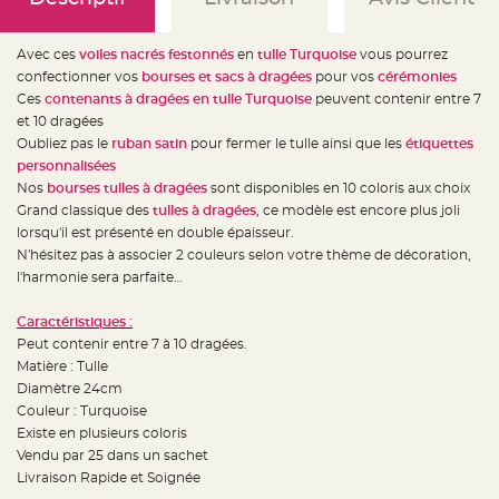
e
d
e
c
Avec ces
voiles nacrés festonnés
en
tulle Turquoise
vous pourrez
h
a
confectionner vos
bourses et sacs à dragées
pour vos
cérémonies
i
s
Ces
contenants à dragées en
tulle Turquoise
peuvent contenir entre 7
e
et 10 dragées
m
a
Oubliez pas le
ruban satin
pour fermer le tulle ainsi que les
étiquettes
r
i
personnalisées
a
Nos
bourses tulles à dragées
sont disponibles en 10 coloris aux choix
g
e
Grand classique des
tulles à dragées
, ce modèle est encore plus joli
lorsqu'il est présenté en double épaisseur.
L
a
N'hésitez pas à associer 2 couleurs selon votre thème de décoration,
n
l'harmonie sera parfaite…
t
e
r
n
Caractéristiques :
e
Peut contenir entre 7 à 10 dragées.
v
o
Matière : Tulle
l
a
Diamètre 24cm
n
Couleur : Turquoise
t
e
Existe en plusieurs coloris
e
t
Vendu par 25 dans un sachet
f
Livraison Rapide et Soignée
l
o