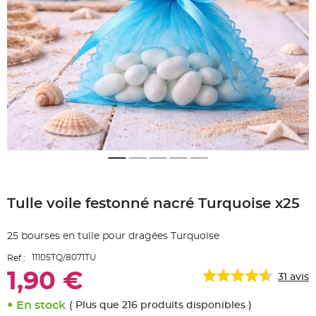
e
A
r
t
i
c
l
e
L
u
m
i
n
e
u
x
B
a
Skip
l
to
l
o
Tulle voile festonné nacré Turquoise x25
the
n
beginning
m
a
of
r
25 bourses en tulle pour dragées Turquoise
the
i
images
a
11105TQ/8071TU
Ref :
g
gallery
e
1,90 €
&
31
avis
H
é
l
En stock
( Plus que 216 produits disponibles )
i