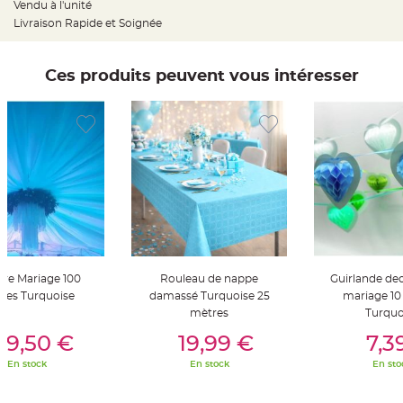
Vendu à l'unité
t
t
Livraison Rapide et Soignée
a
n
t
e
Ces produits peuvent vous intéresser
N
o
e
u
d
h
o
u
s
s
e
d
e
c
h
a
i
s
ure Mariage 100
Rouleau de nappe
Guirlande dec
e
d
res Turquoise
damassé Turquoise 25
mariage 10
e
mètres
Turquo
M
er Au Panier
Ajouter Au Panier
Ajouter A
a
r
39,50 €
19,99 €
7,3
i
a
En stock
En stock
En sto
g
e