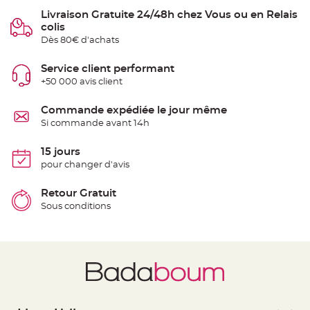
e
Livraison Gratuite 24/48h chez Vous ou en Relais
n
t
colis
u
Dès 80€ d'achats
r
e
M
a
Service client performant
r
+50 000 avis client
i
a
g
e
Commande expédiée le jour même
Si commande avant 14h
D
é
15 jours
c
pour changer d'avis
o
r
a
Retour Gratuit
t
Sous conditions
i
o
n
t
a
b
l
e
m