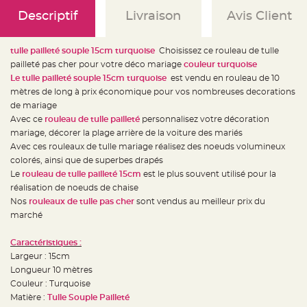
e
d
Descriptif
Livraison
Avis Client
e
c
h
a
tulle pailleté souple 15cm turquoise
Choisissez ce rouleau de tulle
i
s
pailleté pas cher pour votre déco mariage
couleur turquoise
e
m
Le tulle pailleté souple 15cm turquoise
est vendu en rouleau de 10
a
mètres de long à prix économique pour vos nombreuses decorations
r
i
de mariage
a
g
Avec ce
rouleau de tulle pailleté
personnalisez votre décoration
e
mariage, décorer la plage arrière de la voiture des mariés
Avec ces rouleaux de tulle mariage réalisez des noeuds volumineux
L
a
colorés, ainsi que de superbes drapés
n
t
Le
rouleau de tulle pailleté 15cm
est le plus souvent utilisé pour la
e
réalisation de noeuds de chaise
r
n
Nos
rouleaux de tulle pas cher
sont vendus au meilleur prix du
e
v
marché
o
l
a
Caractéristiques :
n
t
Largeur : 15cm
e
Longueur 10 mètres
e
t
Couleur : Turquoise
f
l
Matière :
Tulle Souple Pailleté
o