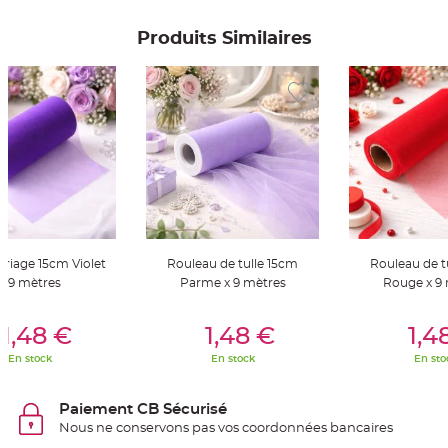
S
u
s
Produits Similaires
p
e
n
s
i
o
n
b
o
u
l
e
p
a
p
i
e
r
ariage 15cm Violet
Rouleau de tulle 15cm
Rouleau de t
T
x 9 mètres
Parme x 9 mètres
Rouge x 9
a
p
i
er Au Panier
Ajouter Au Panier
Ajouter A
s
1,48 €
1,48 €
1,4
d
e
En stock
En stock
En sto
s
a
l
l
Paiement CB Sécurisé
e
e
Nous ne conservons pas vos coordonnées bancaires
t
T