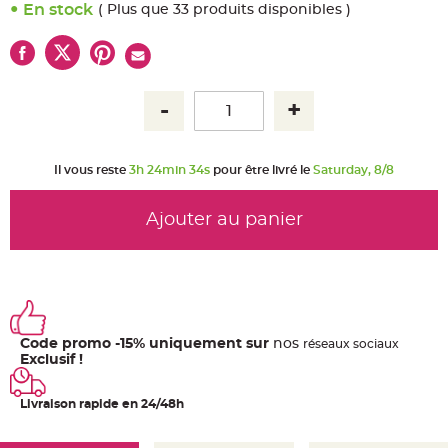
u
En stock
( Plus que 33 produits disponibles )
m
B
a
n
d
e
r
o
l
e
e
t
Il vous reste
3h 24min 33s
pour être livré le
Saturday, 8/8
g
u
i
r
Ajouter au panier
l
a
n
d
e
m
a
r
i
a
Code promo -15% uniquement sur
nos
ré
seaux
sociaux
g
Exclusif !
e
H
o
Livraison rapide en 24/48h
u
s
s