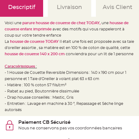
e
d
Descriptif
Livraison
Avis Client
e
c
h
a
Voici une
parure housse de couette de chez TODAY,
une
housse de
i
s
couette enfant imprimée
avec des motifs qui vous rappeleront à
e
m
coup sur votre tendre enfance
a
La
housse de couette TODAY
Il était une fois est proposée avec sa taie
r
i
d'oreiller assortie , sa matière est en 100 % de coton de qualité, cette
a
g
housse de couette 140 x 200 cm
conviendra pour un lit de 1 personne
e
Caractéristiques
:
L
a
- 1 Housse de Couette Reversible Dimensions : 140 x 190 cm pour 1
n
t
personne et 1 Taie d'Oreiller à volant plat 63 x 63 cm
e
- Matière : 100 % coton 57 fils/cm²
r
n
- Rabat au pied, Boutonnière dissimulée
e
v
- Drap housse conseillés : Mastic, Gris
o
- Entretien : Lavage en machine à 30 °, Repassage et Séche linge
l
a
autorisés
n
t
e
Paiement CB Sécurisé
e
t
Nous ne conservons pas vos coordonnées bancaires
f
l
o