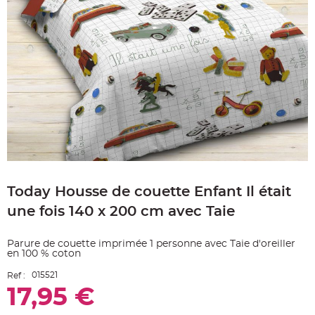
e
A
r
t
i
c
l
e
L
u
m
i
n
e
u
x
B
Skip
a
to
l
Today Housse de couette Enfant Il était
the
l
o
beginning
n
une fois 140 x 200 cm avec Taie
of
m
a
the
r
images
i
Parure de couette imprimée 1 personne avec Taie d'oreiller
gallery
a
en 100 % coton
g
e
015521
&
Ref :
H
17,95 €
é
l
i