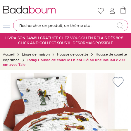
Nouveautés
Mariage
D
Re
é
c
LIVRAISON 24/48H GRATUITE CHEZ VOUS OU EN RELAIS DÈS 80€ -
o
CLICK AND COLLECT SOUS 1H DÉSORMAIS POSSIBLE
r
a
Accueil
Linge de maison
Housse de couette
Housse de couette
t
imprimée
Today Housse de couette Enfant Il était une fois 140 x 200
i
cm avec Taie
o
n
Skip
s
to
a
the
l
end
l
of
e
the
m
images
a
gallery
r
i
a
g