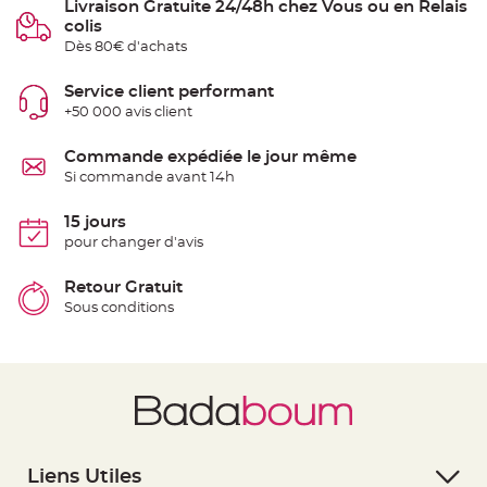
Livraison Gratuite 24/48h chez Vous ou en Relais
t
t
colis
a
Dès 80€ d'achats
n
t
e
Service client performant
N
+50 000 avis client
o
e
u
Commande expédiée le jour même
d
h
Si commande avant 14h
o
u
s
15 jours
s
e
pour changer d'avis
d
e
c
Retour Gratuit
h
a
Sous conditions
i
s
e
d
e
M
a
r
i
a
g
e
Liens Utiles