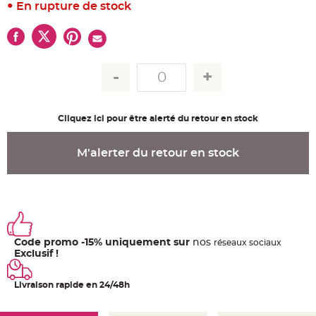
u
En rupture de stock
m
B
a
n
d
e
r
o
l
e
e
t
Cliquez ici pour être alerté du retour en stock
g
u
i
M'alerter du retour en stock
r
l
a
n
d
e
m
a
r
i
a
Code promo -15% uniquement sur
nos
ré
seaux
sociaux
g
Exclusif !
e
H
o
Livraison rapide en 24/48h
u
s
s