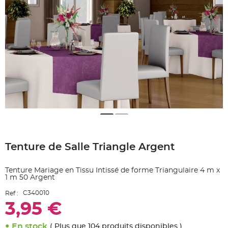
e
A
r
t
i
c
l
e
L
u
m
i
n
e
u
x
B
a
Skip
l
to
l
o
Tenture de Salle Triangle Argent
the
n
beginning
m
a
of
r
Tenture Mariage en Tissu Intissé de forme Triangulaire 4 m x
the
i
1 m 50 Argent
images
a
g
gallery
C340010
e
Ref :
&
3,95 €
H
é
l
i
En stock
( Plus que 104 produits disponibles )