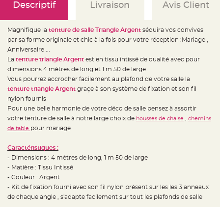
e
Descriptif
Livraison
Avis Client
d
e
c
h
Magnifique la
tenture de salle Triangle Argent
séduira vos convives
a
i
par sa forme originale et chic à la fois pour votre réception :Mariage ,
s
e
Anniversaire ...
m
La
tenture triangle Argent
est en tissu intissé de qualité avec pour
a
r
dimensions 4 mètres de long et 1 m 50 de large
i
a
Vous pourrez accrocher facilement au plafond de votre salle la
g
tenture triangle Argent
graçe à son système de fixation et son fil
e
nylon fournis
L
Pour une belle harmonie de votre déco de salle pensez à assortir
a
n
votre tenture de salle à notre large choix de
,
housses de chaise
chemins
t
pour mariage
de table
e
r
n
e
Caractéristiques :
v
- Dimensions : 4 mètres de long, 1 m 50 de large
o
l
- Matière : Tissu Intissé
a
n
- Couleur : Argent
t
- Kit de fixation fourni avec son fil nylon présent sur les les 3 anneaux
e
e
de chaque angle , s'adapte facilement sur tout les plafonds de salle
t
f
l
o