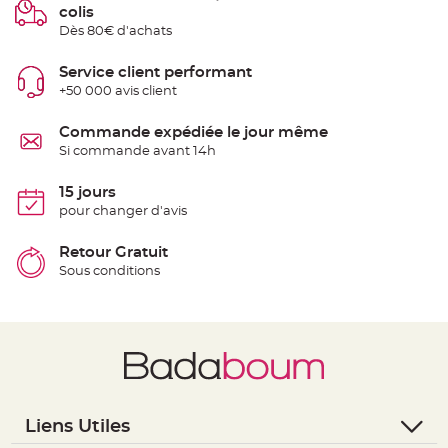
S
colis
u
Dès 80€ d'achats
s
p
e
n
Service client performant
s
+50 000 avis client
i
o
n
b
Commande expédiée le jour même
o
Si commande avant 14h
u
l
e
p
15 jours
a
pour changer d'avis
p
i
e
r
Retour Gratuit
Sous conditions
T
a
p
i
s
d
e
s
a
l
l
e
e
Liens Utiles
t
T