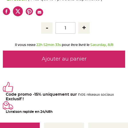
u
m
B
a
n
d
e
r
o
l
e
e
Il vous reste
22h 52min 33s
pour être livré le
Saturday, 8/8
t
g
u
i
Ajouter au panier
r
l
a
n
d
e
m
a
r
i
Code promo -15% uniquement sur
nos
ré
seaux
sociaux
a
Exclusif !
g
e
Livraison rapide en 24/48h
H
o
u
s
s