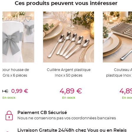
t
Ces produits peuvent vous intéresser
t
a
n
t
e
N
o
e
u
d
h
o
u
s
s
e
d
 pour housse de
Cuillère Argent plastique
Couteau 
e
c
e Gris x 6 pièces
Inox x 50 pièces
plastique Inox 
h
a
er Au Panier
Ajouter Au Panier
Ajouter A
i
s
4,89 €
4,8
0,99 €
99 €
e
d
En stock
En stock
En sto
e
M
a
r
Paiement CB Sécurisé
i
a
Nous ne conservons pas vos coordonnées bancaires
g
e
Livraison Gratuite 24/48h chez Vous ou en Relais