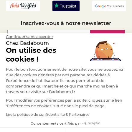
S
u
s
p
e
n
Inscrivez-vous à notre newsletter
s
i
o
n
Inscription
Continuer sans accepter
b
o
Chez Badaboum
u
l
On utilise des
e
Espace Pro
p
cookies !
a
p
i
Demander un devis
e
Pour le bon fonctionnement de notre site, vous ne trouvez ici
r
que des cookies générés par nos partenaires dédiés à
l'expérience de l'utilisateur. Ils nous permettent de
T
a
comprendre ce qui marche et ce qui marche moins bien à
p
travers votre visite sur Badaboum.fr
i
s
d
Pour modifier vos préférences par la suite, cliquez sur le lien
e
'Préférences de cookies' situé dans le pied de page.
s
a
l
Lire la politique de confidentialité & Partenaires
RGPD
l
e
Consentements certifiés par
e
t
T