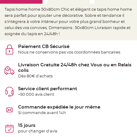
e
d
e
Tapis home home 50x80cm Chic et élégant ce tapis home home
c
sera parfait pour ajouter une décorative. Sobre et tendance il
h
a
s'intègrera à votre intérieur pour votre plus grand bonheur et
i
s
celui des vos convives. Dimensions : 50x80cm Livraison rapide et
e
soignée du tapis en 24/48h !
m
a
r
i
Paiement CB Sécurisé
a
Nous ne conservons pas vos coordonnées bancaires
g
e
Livraison Gratuite 24/48h chez Vous ou en Relais
L
a
colis
n
Dès 80€ d'achats
t
e
r
n
Service client performant
e
+50 000 avis client
v
o
l
a
Commande expédiée le jour même
n
Si commande avant 14h
t
e
e
t
15 jours
f
pour changer d'avis
l
o