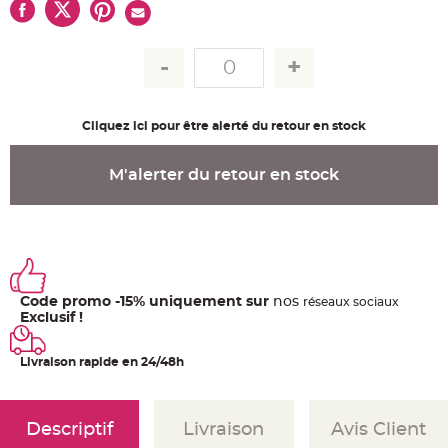
u
m
B
a
n
d
e
r
o
Cliquez ici pour être alerté du retour en stock
l
e
e
t
M'alerter du retour en stock
g
u
i
r
l
a
n
d
e
m
a
Code promo -15% uniquement sur
nos
ré
seaux
sociaux
r
Exclusif !
i
a
g
e
Livraison rapide en 24/48h
H
o
u
Descriptif
Livraison
Avis Client
s
s