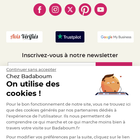
- Cookies
- Obtenez des Remises
a
- Marques
- Plan du site
r
- Livraison Rapide 24h
i
- Mandat Administratif
a
g
- Recrutement
e
B
o
u
g
Inscrivez-vous à notre newsletter
e
o
i
r
Inscription
Continuer sans accepter
s
e
Chez Badaboum
t
On utilise des
P
h
Espace Pro
o
cookies !
t
o
p
Demander un devis
Pour le bon fonctionnement de notre site, vous ne trouvez ici
h
o
que des cookies générés par nos partenaires dédiés à
r
l'expérience de l'utilisateur. Ils nous permettent de
e
s
comprendre ce qui marche et ce qui marche moins bien à
travers votre visite sur Badaboum.fr
B
o
Pour modifier vos préférences par la suite, cliquez sur le lien
u