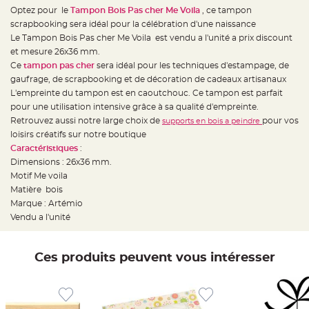
e
Optez pour le
Tampon Bois Pas cher Me Voila
, ce tampon
d
e
scrapbooking sera idéal pour la célébration d'une naissance
c
h
Le
Tampon Bois Pas cher Me Voila est vendu a l'unité a prix discount
a
et mesure
26x36 mm.
i
s
Ce
tampon pas cher
sera idéal pour les techniques d'estampage, de
e
m
gaufrage, de scrapbooking et de décoration de cadeaux artisanaux
a
L'empreinte du tampon est en caoutchouc.
Ce tampon est parfait
r
i
pour une utilisation intensive grâce à sa qualité d'empreinte.
a
g
Retrouvez aussi notre large choix de
pour vos
supports en bois a peindre
e
loisirs créatifs sur notre boutique
Caractéristiques
:
L
a
Dimensions :
26x36 mm.
n
t
Motif Me voila
e
Matière bois
r
n
Marque : Artémio
e
v
Vendu a l'unité
o
l
a
n
Ces produits peuvent vous intéresser
t
e
e
t
f
l
o