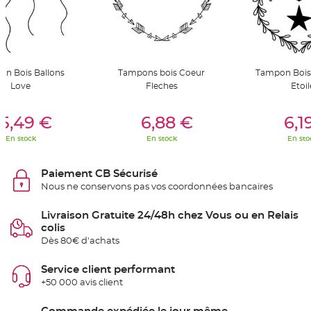
S
u
s
p
e
n
s
i
o
n Bois Ballons
Tampons bois Coeur
Tampon Bois
n
Love
Fleches
Etoil
b
o
u
er Au Panier
Ajouter Au Panier
Ajouter A
l
5,49 €
6,88 €
6,1
e
p
a
En stock
En stock
En sto
p
i
e
r
Paiement CB Sécurisé
Nous ne conservons pas vos coordonnées bancaires
T
a
p
Livraison Gratuite 24/48h chez Vous ou en Relais
i
colis
s
d
Dès 80€ d'achats
e
s
a
Service client performant
l
l
+50 000 avis client
e
e
t
T