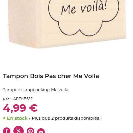
e
A
r
t
i
c
l
e
L
u
m
i
n
e
u
x
Skip
B
to
a
Tampon Bois Pas cher Me Voila
the
l
beginning
l
o
of
n
Tampon scrapbooking Me voila
the
m
a
images
r
ARTHB652
Ref :
gallery
i
4,99 €
a
g
e
&
En stock
( Plus que 2 produits disponibles )
H
é
l
i