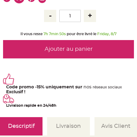
u
m
B
a
n
d
e
r
Il vous reste
7h 7min 50s
pour être livré le
Friday, 8/7
o
l
e
e
Ajouter au panier
t
g
u
i
r
l
a
n
d
e
Code promo -15% uniquement sur
nos
ré
seaux
sociaux
m
a
Exclusif !
r
i
a
Livraison rapide en 24/48h
g
e
H
o
Descriptif
Livraison
Avis Client
u
s
s