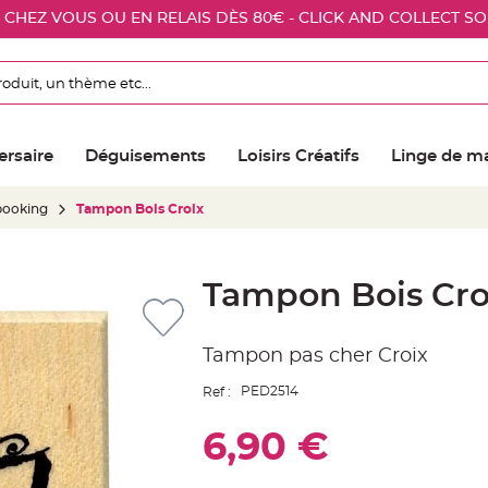
E CHEZ VOUS OU EN RELAIS DÈS 80€ - CLICK AND COLLECT S
ersaire
Déguisements
Loisirs Créatifs
Linge de m
booking
Tampon Bois Croix
Tampon Bois Cro
Tampon pas cher Croix
PED2514
Ref :
6,90 €