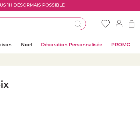
OUS 1H DÉSORMAIS POSSIBLE
Déjà client ?
Connectez vous pour retrouver vos coups de
aison
Noel
Décoration Personnalisée
PROMO
coeur
Me connecter
Mot de passe oublié ?
ix
Nouveau client ?
Créer mon compte