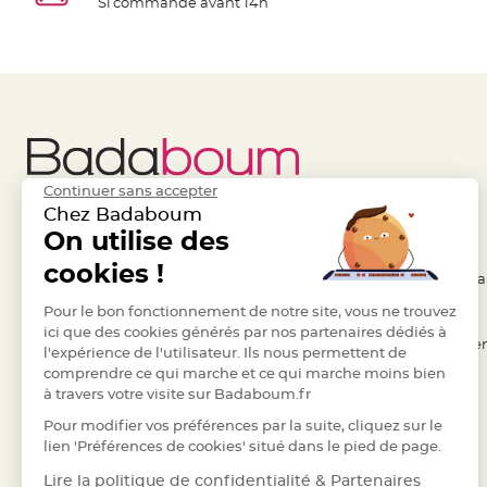
Si commande avant 14h
à
dragées
Contenant
Dragées
Plastique
Transparent
Contenant
Continuer sans accepter
à
Chez Badaboum
dragées
Liens Utiles
On utilise des
Legal
en
cookies !
tulle
- Questions / Réponses
- Conditions Généra
Contenant
- Nous contacter
Pour le bon fonctionnement de notre site, vous ne trouvez
- RGPD
à
ici que des cookies générés par nos partenaires dédiés à
- Suivre une commande
- Règles de confiden
dragées
l'expérience de l'utilisateur. Ils nous permettent de
comprendre ce qui marche et ce qui marche moins bien
en
- Retourner un article
- Cookies
à travers votre visite sur Badaboum.fr
verre
- Paiement Sécurisé
- Plan du site
Pour modifier vos préférences par la suite, cliquez sur le
Contenant
- Paiement en Plusieurs fois
lien 'Préférences de cookies' situé dans le pied de page.
à
- Marques
dragées
Lire la politique de confidentialité & Partenaires