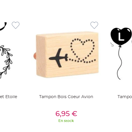
t Etoile
Tampon Bois Coeur Avion
Tampon
ier
Ajouter Au Panier
Aj
6,95 €
En stock