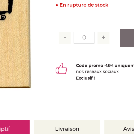
En rupture de stock
Code promo -15% uniquem
nos
ré
seaux
sociaux
Exclusif !
ptif
Livraison
Avis