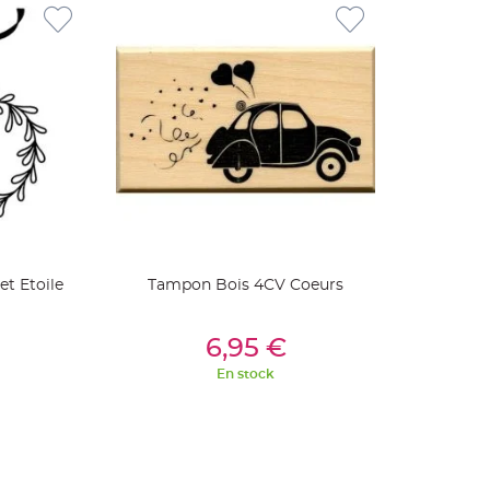
t Etoile
Tampon Bois 4CV Coeurs
ier
Ajouter Au Panier
6,95 €
En stock