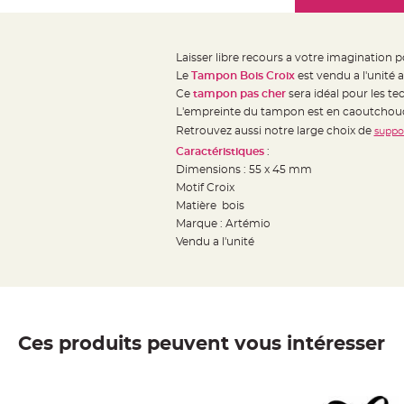
Mariage
the
Décoration
images
table
gallery
Laisser libre recours a votre imagination 
mariage
Le
Tampon Bois Croix
est vendu a l'unité 
Bougeoirs
Ce
tampon pas cher
sera idéal pour les t
et
L'empreinte du tampon est en caoutchou
Retrouvez aussi notre large choix de
Photophores
suppor
Caractéristiques
:
Bougie
Dimensions :
5
5 x 45 mm
décoration
Motif Croix
Centre
Matière bois
de
Marque : Artémio
table
Vendu a l'unité
&
Vase
Mariage
Chemin
Ces produits peuvent vous intéresser
de
table
Mariage