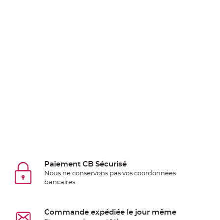
Pics
pour
Déco
Gateau
Rond
de
serviette
table
de
mariage
Contenant
Dragées
Mariage
Boite
Paiement CB Sécurisé
à
Nous ne conservons pas vos coordonnées
dragées
bancaires
Bourse
et
Commande expédiée le jour même
sac