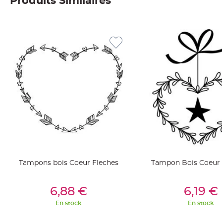
Produits Similaires
Deco
Paillette
et
Strass
Déco
Plume
Mariage
Fleurs
décoratives
Mariage
Marque
place
et
Tampons bois Coeur Fleches
Tampon Bois Coeur e
porte
nom
Ajouter Au Panier
Ajouter Au Pan
Menu,
6,88 €
6,19 €
Carte
En stock
En stock
d'Invitation