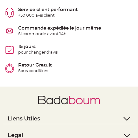
t
t
Service client performant
a
n
+50 000 avis client
t
e
Commande expédiée le jour même
N
Si commande avant 14h
o
e
u
d
15 jours
h
pour changer d'avis
o
u
s
s
Retour Gratuit
e
Sous conditions
d
e
c
h
a
i
s
e
d
e
M
a
r
Liens Utiles
i
a
g
- Questions / Réponses
e
- Nous contacter
Legal