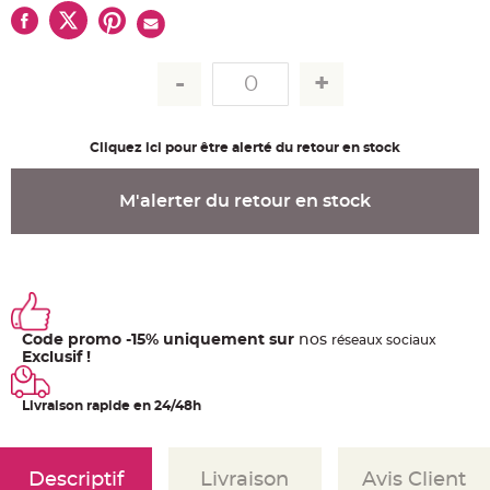
u
m
B
a
n
d
e
r
o
l
Cliquez ici pour être alerté du retour en stock
e
e
t
g
M'alerter du retour en stock
u
i
r
l
a
n
d
e
m
a
Code promo -15% uniquement sur
nos
ré
seaux
sociaux
r
i
Exclusif !
a
g
e
Livraison rapide en 24/48h
H
o
u
s
Descriptif
Livraison
Avis Client
s