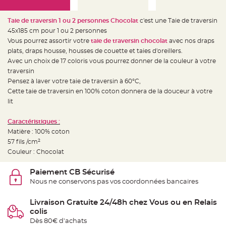
e
d
e
c
Taie de traversin 1 ou 2 personnes Chocolat
c'est une Taie de traversin
h
45x185 cm pour 1 ou 2 personnes
a
i
Vous pourrez assortir votre
taie de traversin chocolat
avec nos draps
s
e
plats, draps housse, housses de couette et taies d'oreillers.
m
Avec un choix de 17 coloris vous pourrez donner de la couleur à votre
a
r
traversin
i
a
Pensez à laver votre taie de traversin à 60°C,
g
Cette taie de traversin en 100% coton donnera de la douceur à votre
e
lit
L
a
n
Caractéristiques :
t
Matière : 100% coton
e
r
57 fils /cm²
n
e
Couleur : Chocolat
v
o
l
Paiement CB Sécurisé
a
n
Nous ne conservons pas vos coordonnées bancaires
t
e
e
Livraison Gratuite 24/48h chez Vous ou en Relais
t
colis
f
l
Dès 80€ d'achats
o