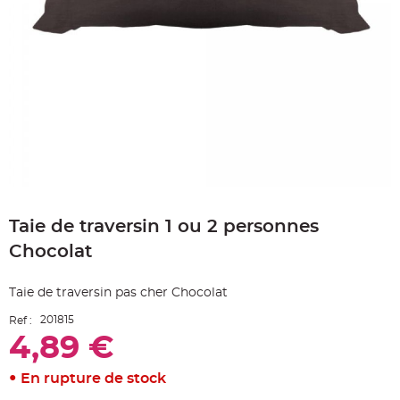
e
A
r
t
i
c
l
e
L
u
m
i
n
e
u
x
Skip
to
B
a
Taie de traversin 1 ou 2 personnes
the
l
beginning
l
Chocolat
o
of
n
the
m
images
a
Taie de traversin pas cher Chocolat
r
gallery
i
a
201815
Ref :
g
4,89 €
e
&
H
é
En rupture de stock
l
i