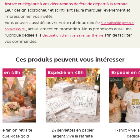
t
festive et élégante à vos décorations de fête de départ à la retraite
.
t
a
Leur design accrocheur et scintillant saura marquer l'événement et
n
impressionner vos invités.
t
e
Vous pouvez aussi découvrir notre rubrique dédiée
à la vaisselle jetable
, actuellement en promotion. Nous proposons aussi une
anniversaire
N
o
rubrique dédiée à la
afin de faciliter
décoration d'anniversaire par thème
e
vos commandes.
u
d
h
o
u
Ces produits peuvent vous intéresser
s
s
e
d
é en 48h
Expédié en 48h
Expédié en 
e
c
h
a
i
s
e
d
e
M
a
r
i
a
g
de fanion retraite
24 serviettes en papier
T-shirt Vive la
e
lique Rose gold
argent Vive la retraite
dédica