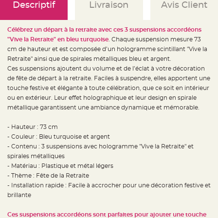
e
Descriptif
Livraison
Avis Client
d
e
c
h
Célébrez un départ à la retraite avec ces 3 suspensions accordéons
a
i
"Vive la Retraite" en bleu turquoise
. Chaque suspension mesure 73
s
e
cm de hauteur et est composée d’un hologramme scintillant "Vive la
m
Retraite" ainsi que de spirales métalliques bleu et argent.
a
r
Ces suspensions ajoutent du volume et de l’éclat à votre décoration
i
a
de fête de départ à la retraite. Faciles à suspendre, elles apportent une
g
touche festive et élégante à toute célébration, que ce soit en intérieur
e
ou en extérieur. Leur effet holographique et leur design en spirale
L
métallique garantissent une ambiance dynamique et mémorable.
a
n
t
- Hauteur : 73 cm
e
r
- Couleur : Bleu turquoise et argent
n
e
- Contenu : 3 suspensions avec hologramme "Vive la Retraite" et
v
spirales métalliques
o
l
- Matériau : Plastique et métal légers
a
n
- Thème : Fête de la Retraite
t
- Installation rapide : Facile à accrocher pour une décoration festive et
e
e
brillante
t
f
l
Ces suspensions accordéons sont parfaites pour ajouter une touche
o