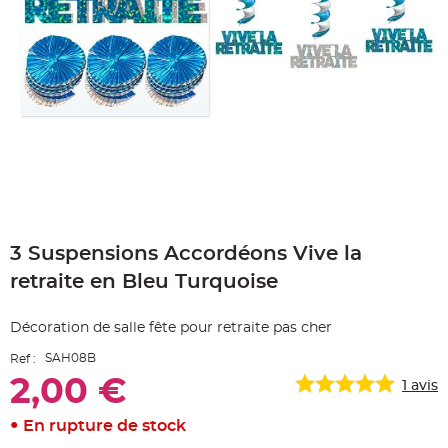
e
A
r
t
i
c
l
e
L
u
m
i
n
e
u
x
Skip
to
B
a
3 Suspensions Accordéons Vive la
the
l
beginning
l
retraite en Bleu Turquoise
o
of
n
the
m
images
a
Décoration de salle fête pour retraite pas cher
r
gallery
i
a
SAH08B
Ref :
g
e
2,00 €
1
avis
&
H
é
En rupture de stock
l
i