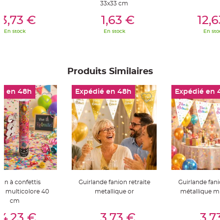
33x33 cm
S
u
er Au Panier
Ajouter Au Panier
Ajouter A
s
3,73 €
1,63 €
12,
p
e
En stock
En stock
En sto
n
s
i
o
n
b
o
Produits Similaires
u
l
e
é en 48h
Expédié en 48h
Expédié en 
p
a
p
i
e
r
T
a
p
i
s
d
e
s
on à confettis
Guirlande fanion retraite
Guirlande fani
a
l
te multicolore 40
metallique or
métallique mu
l
cm
e
e
er Au Panier
Ajouter Au Panier
Ajouter A
t
4,23 €
3,73 €
3,7
T