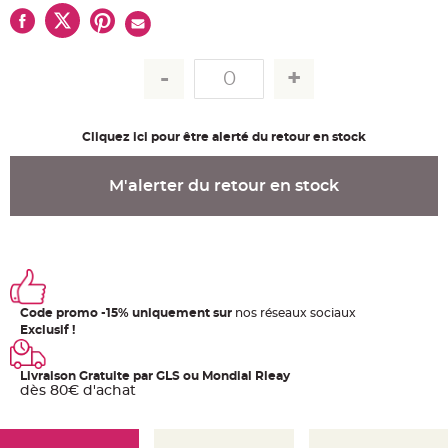
u
m
B
a
n
d
e
r
o
l
Cliquez ici pour être alerté du retour en stock
e
e
t
g
M'alerter du retour en stock
u
i
r
l
a
n
d
e
m
a
r
Code promo -15% uniquement sur
nos réseaux sociaux
i
Exclusif !
a
g
e
Livraison Gratuite par GLS ou Mondial Rleay
dès 80€ d'achat
H
o
u
s
s