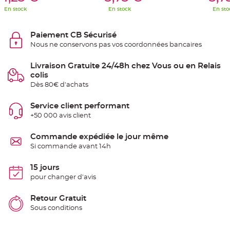
e
En stock
En stock
En sto
n
t
u
r
Paiement CB Sécurisé
e
M
Nous ne conservons pas vos coordonnées bancaires
a
r
i
Livraison Gratuite 24/48h chez Vous ou en Relais
a
g
colis
e
Dès 80€ d'achats
D
Service client performant
é
c
+50 000 avis client
o
r
Commande expédiée le jour même
a
Si commande avant 14h
t
i
15 jours
o
n
pour changer d'avis
t
a
Retour Gratuit
b
Sous conditions
l
e
m