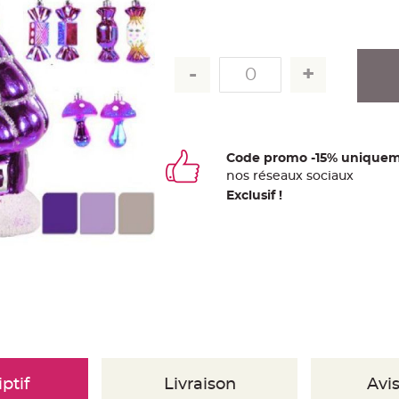
Code promo -15% uniquem
nos
ré
seaux
sociaux
Exclusif !
ptif
Livraison
Avis