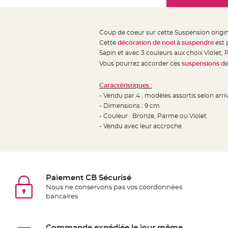
Mariage
the
Décoration
images
table
gallery
Coup de coeur sur cette Suspension origina
mariage
Cette
décoration de noel à suspendre
est 
Bougeoirs
Sapin et avec 3 couleurs aux choix Violet
et
Vous pourrez accorder ces
suspensions de
Photophores
Caractéristiques :
Bougie
- Vendu par 4 , modèles assortis selon arr
décoration
- Dimensions : 9 cm
Centre
- Couleur : Bronze, Parme ou Violet
de
- Vendu avec leur accroche
table
&
Vase
Mariage
Paiement CB Sécurisé
Chemin
Nous ne conservons pas vos coordonnées
bancaires
de
table
Mariage
Commande expédiée le jour même