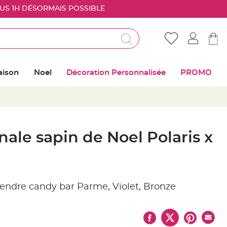
OUS 1H DÉSORMAIS POSSIBLE
Déjà client ?
Connectez vous pour retrouver vos coups de
aison
Noel
Décoration Personnalisée
PROMO
coeur
Me connecter
Mot de passe oublié ?
nale sapin de Noel Polaris x
Nouveau client ?
Créer mon compte
pendre candy bar Parme, Violet, Bronze