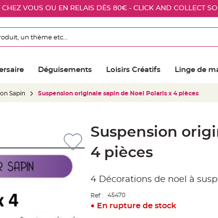
E CHEZ VOUS OU EN RELAIS DÈS 80€ - CLICK AND COLLECT S
ersaire
Déguisements
Loisirs Créatifs
Linge de m
ion Sapin
Suspension originale sapin de Noel Polaris x 4 pièces
Suspension origi
4 pièces
4 Décorations de noel à sus
45470
Ref :
En rupture de stock