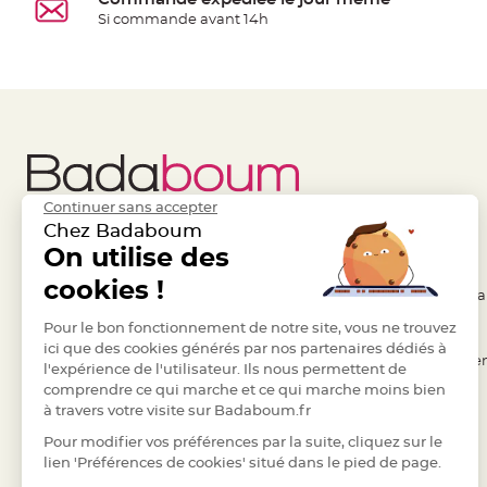
jetable
Si commande avant 14h
Chevalet
de
table
Mariage
Colombe,
Papillon,
Cage
Continuer sans accepter
oiseau
Chez Badaboum
Confettis
Liens Utiles
On utilise des
Legal
et
cookies !
- Questions / Réponses
- Conditions Généra
Pétale
de
- Nous contacter
Pour le bon fonctionnement de notre site, vous ne trouvez
- RGPD
ici que des cookies générés par nos partenaires dédiés à
rose
- Suivre une commande
- Règles de confiden
l'expérience de l'utilisateur. Ils nous permettent de
Déco
comprendre ce qui marche et ce qui marche moins bien
- Retourner un article
- Cookies
Ardoise
à travers votre visite sur Badaboum.fr
- Paiement Sécurisé
- Plan du site
Déco
Pour modifier vos préférences par la suite, cliquez sur le
Naturelle
- Paiement en Plusieurs fois
lien 'Préférences de cookies' situé dans le pied de page.
Mariage