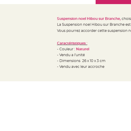
Mariage
the
Décoration
images
table
gallery
Suspension noel Hibou sur Branche,
chois
mariage
La Suspension noel Hibou sur Branche est 
Bougeoirs
Vous pourrez accorder cette suspension no
et
Photophores
Caractéristiques :
- Couleur :
Naturel
Bougie
- Vendu a l'unité
décoration
- Dimensions 26 x 10 x 3 cm
Centre
- Vendu avec leur accroche
de
table
&
Vase
Mariage
Chemin
de
table
Mariage