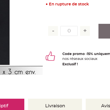
En rupture de stock
Code promo -15% uniquem
nos
ré
seaux
sociaux
Exclusif !
ptif
Livraison
Avis