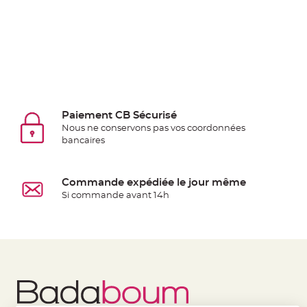
jetable
Chevalet
de
table
Mariage
Colombe,
Papillon,
Paiement CB Sécurisé
Cage
Nous ne conservons pas vos coordonnées
oiseau
bancaires
Confettis
et
Commande expédiée le jour même
Pétale
Si commande avant 14h
de
rose
Déco
Ardoise
Déco
Naturelle
Mariage