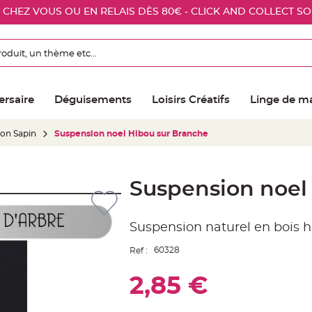
E CHEZ VOUS OU EN RELAIS DÈS 80€ - CLICK AND COLLECT S
ersaire
Déguisements
Loisirs Créatifs
Linge de m
ion Sapin
Suspension noel Hibou sur Branche
Suspension noel
Suspension naturel en bois h
60328
Ref :
2,85 €