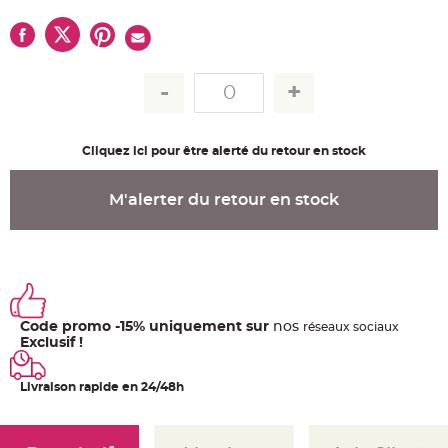
u
m
B
a
n
d
e
r
o
l
e
Cliquez ici pour être alerté du retour en stock
e
t
g
u
M'alerter du retour en stock
i
r
l
a
n
d
e
m
a
r
i
Code promo -15% uniquement sur
nos
ré
seaux
sociaux
a
Exclusif !
g
e
Livraison rapide en 24/48h
H
o
u
s
s