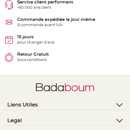
Service client performant
t
t
+50 000 avis client
a
n
t
Commande expédiée le jour même
e
Si commande avant 14h
N
o
e
15 jours
u
pour changer d'avis
d
h
o
u
Retour Gratuit
s
Sous conditions
s
e
d
e
c
h
a
i
s
e
d
e
M
Liens Utiles
a
r
i
- Questions / Réponses
a
g
- Nous contacter
Legal
e
- Suivre une commande
- Conditions Générales de Vente