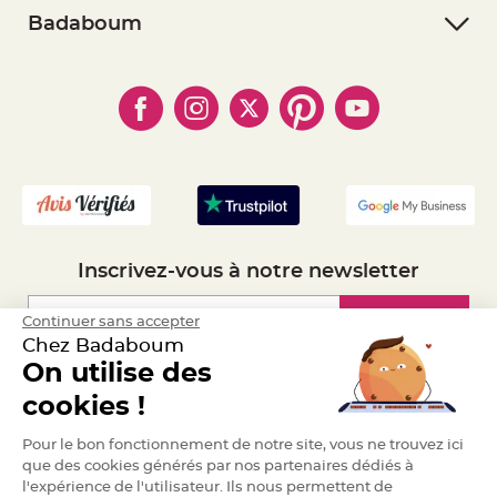
S
- Retourner un article
- RGPD
Badaboum
u
s
- Paiement Sécurisé
p
- Règles de confidentialité
- Qui somme-nous ?
e
- Paiement en Plusieurs fois
n
- Cookies
- Obtenez des Remises
s
- Marques
i
- Plan du site
- Livraison Rapide 24h
o
n
- Mandat Administratif
b
o
- Recrutement
u
l
e
p
a
p
i
e
Inscrivez-vous à notre newsletter
r
T
Inscription
Continuer sans accepter
a
p
Chez Badaboum
i
s
On utilise des
d
Espace Pro
e
cookies !
s
a
l
Demander un devis
l
Pour le bon fonctionnement de notre site, vous ne trouvez ici
e
que des cookies générés par nos partenaires dédiés à
e
t
l'expérience de l'utilisateur. Ils nous permettent de
T