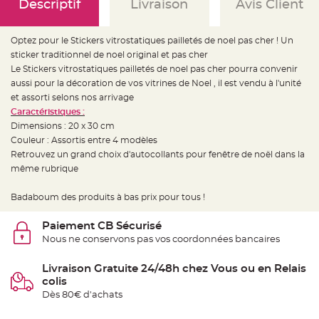
e
Descriptif
Livraison
Avis Client
d
e
c
h
Optez pour le Stickers vitrostatiques pailletés de noel pas cher ! Un
a
i
sticker traditionnel de noel original et pas cher
s
Le Stickers vitrostatiques pailletés de noel pas cher pourra convenir
e
m
aussi pour la décoration de vos vitrines de Noel , il est vendu à l'unité
a
r
et assorti selons nos arrivage
i
Caractéristiques :
a
g
Dimensions : 20 x 30 cm
e
Couleur : Assortis entre 4 modèles
L
Retrouvez un grand choix d'autocollants pour fenêtre de noël dans la
a
même rubrique
n
t
e
r
Badaboum des produits à bas prix pour tous !
n
e
v
Paiement CB Sécurisé
o
l
Nous ne conservons pas vos coordonnées bancaires
a
n
t
Livraison Gratuite 24/48h chez Vous ou en Relais
e
colis
e
t
Dès 80€ d'achats
f
l
o