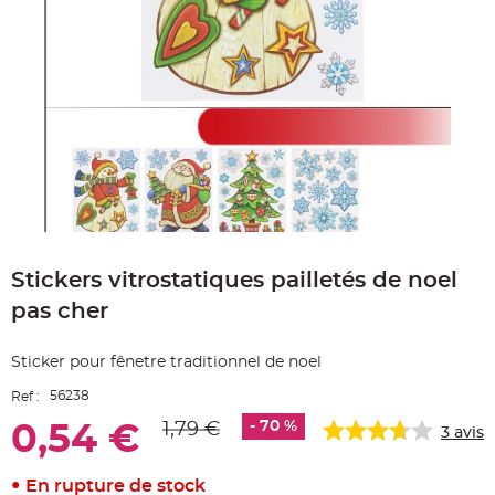
e
A
r
t
i
c
l
e
L
u
m
i
n
e
u
x
Skip
to
B
a
Stickers vitrostatiques pailletés de noel
the
l
beginning
l
pas cher
o
of
n
the
m
images
a
Sticker pour fênetre traditionnel de noel
r
gallery
i
a
56238
Ref :
g
e
- 70 %
1,79 €
0,54 €
3
avis
&
H
é
l
En rupture de stock
i