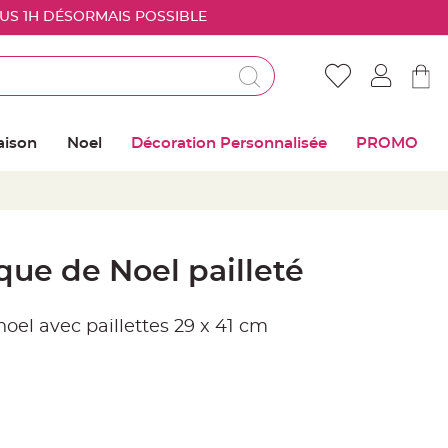
OUS 1H DÉSORMAIS POSSIBLE
Déjà client ?
Connectez vous pour retrouver vos coups de
aison
Noel
Décoration Personnalisée
PROMO
coeur
Me connecter
Mot de passe oublié ?
ique de Noel pailleté
Nouveau client ?
noel avec paillettes 29 x 41 cm
Créer mon compte