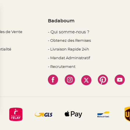
Badaboum
les de Vente
- Qui somme-nous ?
- Obtenez des Remises
tialité
- Livraison Rapide 24h
- Mandat Administratif
- Recrutement
 Options
mètres de confidentialité, en garantissant la conformité avec l