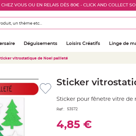
E CHEZ VOUS OU EN RELAIS DÈS 80€ - CLICK AND COLLECT S
ersaire
Déguisements
Loisirs Créatifs
Linge de m
ticker vitrostatique de Noel pailleté
Sticker vitrostat
Sticker pour fênetre vitre de 
53572
Ref :
4,85 €