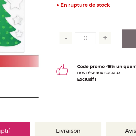
En rupture de stock
Code promo -15% uniquem
nos
ré
seaux
sociaux
Exclusif !
ptif
Livraison
Avis