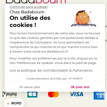
Deco
Continuer sans accepter
Paillette
Chez Badaboum
et
Liens Utiles
On utilise des
Legal
Strass
cookies !
- Questions / Réponses
- Conditions Généra
Déco
Plume
- Nous contacter
Pour le bon fonctionnement de notre site, vous ne trouvez
- RGPD
ici que des cookies générés par nos partenaires dédiés à
Mariage
- Suivre une commande
- Règles de confiden
l'expérience de l'utilisateur. Ils nous permettent de
Fleurs
comprendre ce qui marche et ce qui marche moins bien
- Retourner un article
- Cookies
décoratives
à travers votre visite sur Badaboum.fr
- Paiement Sécurisé
- Plan du site
Mariage
Pour modifier vos préférences par la suite, cliquez sur le
Marque
- Paiement en Plusieurs fois
lien 'Préférences de cookies' situé dans le pied de page.
place
- Marques
Lire la politique de confidentialité & Partenaires
et
Consentements certifiés par
porte
nom
En savoir plus
OK pour moi
Menu,
Axeptio consent
Plateforme de Gestion du Consentement : Personnalisez vos
Carte
Notre plateforme vous permet d'adapter et de gérer vos para
d'Invitation
RGPD