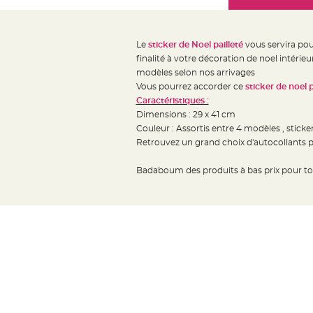
Mariage
the
Décoration
images
table
gallery
Le
sticker de Noel pailleté
vous servira pour
mariage
finalité à votre décoration de noel intérieu
Bougeoirs
modèles selon nos arrivages
et
Vous pourrez accorder ce
sticker de noel p
Caractéristiques :
Photophores
Dimensions : 29 x 41 cm
Bougie
Couleur : Assortis entre 4 modèles , sticker
décoration
Retrouvez un grand choix d'autocollants 
Centre
de
Badaboum des produits à bas prix pour to
table
&
Vase
Mariage
Chemin
de
table
Mariage