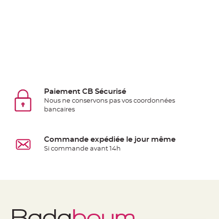
jetable
Chevalet
de
table
Mariage
Colombe,
Papillon,
Cage
Paiement CB Sécurisé
oiseau
Nous ne conservons pas vos coordonnées
bancaires
Confettis
et
Pétale
Commande expédiée le jour même
de
Si commande avant 14h
rose
Déco
Ardoise
Déco
Naturelle
Mariage