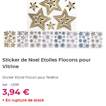
e
A
r
t
i
c
l
e
L
u
m
i
n
e
u
x
Skip
to
B
a
Sticker de Noel Etoiles Flocons pour
the
l
beginning
l
Vitrine
o
of
n
the
m
images
a
Sticker Etoilé Flocon pour fenêtre
r
gallery
i
a
43265
Ref :
g
3,94 €
e
&
H
é
En rupture de stock
l
i