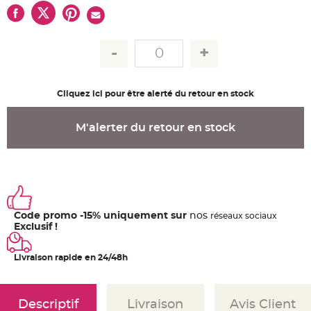
u
m
B
a
n
d
e
r
o
l
Cliquez ici pour être alerté du retour en stock
e
e
t
g
M'alerter du retour en stock
u
i
r
l
a
n
d
e
m
a
Code promo -15% uniquement sur
nos
ré
seaux
sociaux
r
i
Exclusif !
a
g
e
Livraison rapide en 24/48h
H
o
u
s
Descriptif
Livraison
Avis Client
s