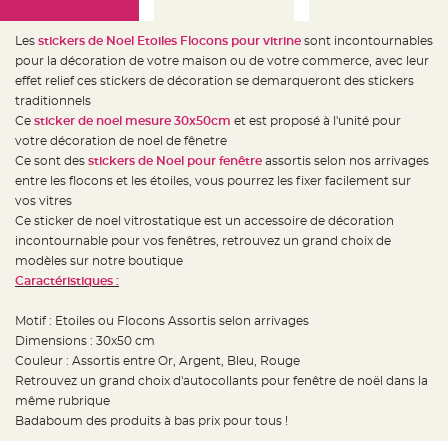
e
d
e
c
Les
stickers de Noel Etoiles Flocons pour vitrine
sont incontournables
h
pour la décoration de votre maison ou de votre commerce, avec leur
a
i
effet relief ces stickers de décoration se demarqueront des stickers
s
e
traditionnels
m
Ce
sticker de noel mesure 30x50cm
et est proposé à l'unité pour
a
r
votre décoration de noel de fênetre
i
a
Ce sont des
stickers de Noel pour fenêtre
assortis selon nos arrivages
g
entre les flocons et les étoiles, vous pourrez les fixer facilement sur
e
vos vitres
L
Ce sticker de noel vitrostatique est un accessoire de décoration
a
n
incontournable pour vos fenêtres, retrouvez un grand choix de
t
modèles sur notre boutique
e
r
Caractéristiques :
n
e
v
Motif : Etoiles ou Flocons Assortis selon arrivages
o
l
Dimensions : 30x50 cm
a
n
Couleur : Assortis entre Or, Argent, Bleu, Rouge
t
Retrouvez un grand choix d'autocollants pour fenêtre de noël dans la
e
e
même rubrique
t
f
Badaboum des produits à bas prix pour tous !
l
o