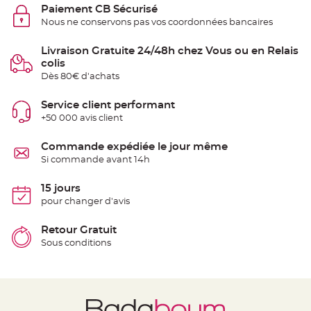
t
Paiement CB Sécurisé
t
a
Nous ne conservons pas vos coordonnées bancaires
n
t
e
Livraison Gratuite 24/48h chez Vous ou en Relais
colis
N
Dès 80€ d'achats
o
e
u
d
Service client performant
h
+50 000 avis client
o
u
s
s
Commande expédiée le jour même
e
Si commande avant 14h
d
e
c
h
15 jours
a
pour changer d'avis
i
s
e
d
Retour Gratuit
e
Sous conditions
M
a
r
i
a
g
e