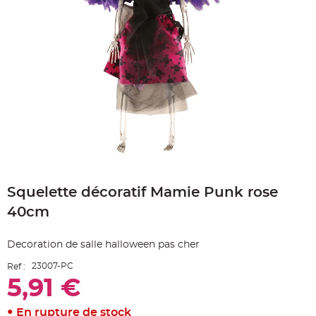
e
A
r
t
i
c
l
e
L
u
m
i
n
e
u
x
B
Skip
a
to
l
Squelette décoratif Mamie Punk rose
the
l
o
beginning
n
40cm
of
m
a
the
r
images
i
Decoration de salle halloween pas cher
gallery
a
g
23007-PC
Ref :
e
&
5,91 €
H
é
l
i
En rupture de stock