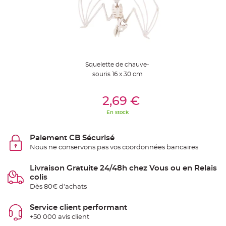
S
u
s
p
e
n
s
i
o
n
b
Squelette de chauve-
o
souris 16 x 30 cm
u
l
e
Ajouter Au Panier
p
2,69 €
a
p
i
En stock
e
r
Paiement CB Sécurisé
T
a
Nous ne conservons pas vos coordonnées bancaires
p
i
s
Livraison Gratuite 24/48h chez Vous ou en Relais
d
colis
e
s
Dès 80€ d'achats
a
l
l
Service client performant
e
e
+50 000 avis client
t
T