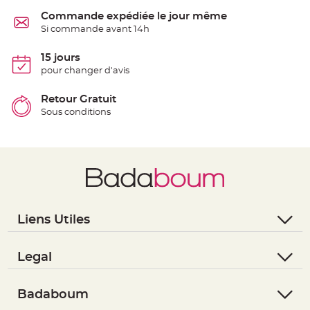
e
Commande expédiée le jour même
n
t
Si commande avant 14h
u
r
e
15 jours
M
a
pour changer d'avis
r
i
a
Retour Gratuit
g
e
Sous conditions
D
é
c
o
r
a
t
i
Liens Utiles
o
n
- Questions / Réponses
t
- Nous contacter
Legal
a
b
- Suivre une commande
- Conditions Générales de Vente
l
- Retourner un article
- RGPD
Badaboum
e
m
- Paiement Sécurisé