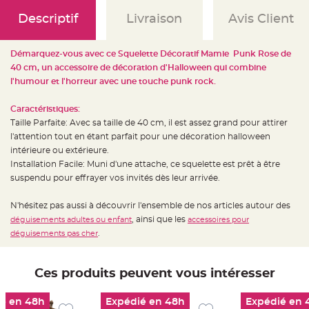
e
d
Descriptif
Livraison
Avis Client
e
c
h
a
i
Démarquez-vous avec ce Squelette Décoratif Mamie Punk Rose de
s
40 cm, un accessoire de décoration d'Halloween qui combine
e
m
l'humour et l'horreur avec une touche punk rock.
a
r
i
Caractéristiques:
a
g
Taille Parfaite: Avec sa taille de 40 cm, il est assez grand pour attirer
e
l'attention tout en étant parfait pour une décoration halloween
L
intérieure ou extérieure.
a
Installation Facile: Muni d'une attache, ce squelette est prêt à être
n
t
suspendu pour effrayer vos invités dès leur arrivée.
e
r
n
N'hésitez pas aussi à découvrir l'ensemble de nos articles autour des
e
v
, ainsi que les
déguisements adultes ou enfant
accessoires pour
o
l
.
déguisements pas cher
a
n
t
e
Ces produits peuvent vous intéresser
e
t
f
l
é en 48h
Expédié en 48h
Expédié en 
o