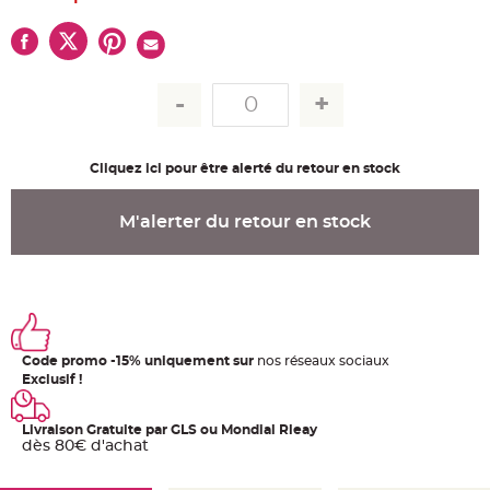
u
m
B
a
n
d
e
r
o
l
e
Cliquez ici pour être alerté du retour en stock
e
t
g
u
M'alerter du retour en stock
i
r
l
a
n
d
e
m
a
r
i
Code promo -15% uniquement sur
nos réseaux sociaux
a
Exclusif !
g
e
H
Livraison Gratuite par GLS ou Mondial Rleay
o
dès 80€ d'achat
u
s
s