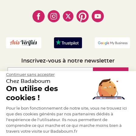
- Règles de confidentialité
- Qui somme-nous ?
a
- Paiement en Plusieurs fois
- Cookies
- Obtenez des Remises
r
- Marques
i
- Plan du site
- Livraison Rapide 24h
a
- Mandat Administratif
g
e
- Recrutement
B
o
u
g
e
o
Inscrivez-vous à notre newsletter
i
r
s
e
Inscription
Continuer sans accepter
t
P
Chez Badaboum
h
On utilise des
o
t
Espace Pro
o
cookies !
p
h
o
Demander un devis
Pour le bon fonctionnement de notre site, vous ne trouvez ici
r
e
que des cookies générés par nos partenaires dédiés à
s
l'expérience de l'utilisateur. Ils nous permettent de
comprendre ce qui marche et ce qui marche moins bien à
B
o
travers votre visite sur Badaboum.fr
u