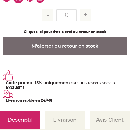
u
m
B
a
n
d
e
r
Cliquez ici pour être alerté du retour en stock
o
l
e
e
M'alerter du retour en stock
t
g
u
i
r
l
a
n
d
e
Code promo -15% uniquement sur
nos
ré
seaux
sociaux
m
a
Exclusif !
r
i
a
Livraison rapide en 24/48h
g
e
H
o
Descriptif
Livraison
Avis Client
u
s
s