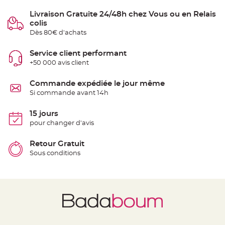
t
t
Livraison Gratuite 24/48h chez Vous ou en Relais
a
n
colis
t
Dès 80€ d'achats
e
N
Service client performant
o
e
+50 000 avis client
u
d
h
Commande expédiée le jour même
o
u
Si commande avant 14h
s
s
e
15 jours
d
e
pour changer d'avis
c
h
a
Retour Gratuit
i
s
Sous conditions
e
d
e
M
a
r
i
a
g
e