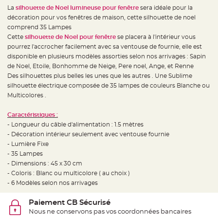
e
d
La
silhouette de Noel lumineuse
pour fenêtre
sera idéale pour la
e
décoration pour vos fenêtres de maison, cette silhouette de noel
c
h
comprend 35 Lampes
a
i
Cette
silhouette de Noel pour fenêtre
se placera à l'intérieur vous
s
pourrez l'accrocher facilement avec sa ventouse de fournie, elle est
e
m
disponible en plusieurs modèles assorties selon nos arrivages : Sapin
a
r
de Noel, Etoile, Bonhomme de Neige, Pere noel, Ange, et Renne
i
Des silhouettes plus belles les unes que les autres . Une Sublime
a
g
silhouette électrique composée de 35 lampes de couleurs Blanche ou
e
Multicolores .
L
a
Caractéristiques :
n
t
- Longueur du câble d'alimentation : 1.5 mètres
e
r
- Décoration intérieur seulement avec ventouse fournie
n
- Lumière Fixe
e
v
- 35 Lampes
o
l
- Dimensions : 45 x 30 cm
a
- Coloris : Blanc ou multicolore ( au choix )
n
t
- 6 Modèles selon nos arrivages
e
e
t
Paiement CB Sécurisé
f
l
Nous ne conservons pas vos coordonnées bancaires
o