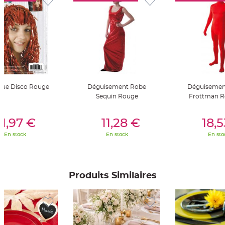
t
t
a
n
t
e
N
o
e
u
d
h
o
que Disco Rouge
Déguisement Robe
Déguisemen
u
Sequin Rouge
Frottman R
s
s
e
er Au Panier
Ajouter Au Panier
Ajouter A
d
1,97 €
11,28 €
18,
e
c
h
En stock
En stock
En sto
a
i
s
e
d
e
Produits Similaires
M
a
r
i
a
g
e