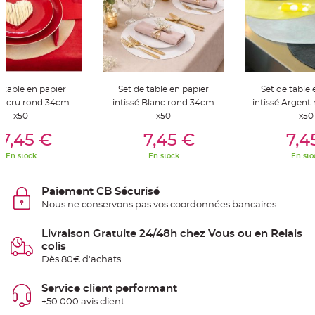
S
u
s
p
e
n
s
i
o
n
e table en papier
Set de table en papier
Set de table 
b
o
é Ecru rond 34cm
intissé Blanc rond 34cm
intissé Argen
u
l
x50
x50
x50
e
er Au Panier
Ajouter Au Panier
Ajouter A
p
7,45 €
7,45 €
7,4
a
p
En stock
En stock
En sto
i
e
r
Paiement CB Sécurisé
T
Nous ne conservons pas vos coordonnées bancaires
a
p
i
s
Livraison Gratuite 24/48h chez Vous ou en Relais
d
colis
e
s
Dès 80€ d'achats
a
l
l
Service client performant
e
e
+50 000 avis client
t
T