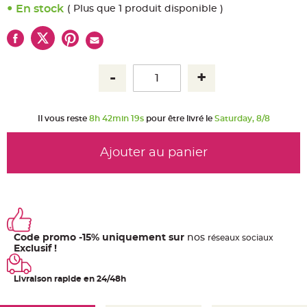
u
En stock
( Plus que 1 produit disponible )
m
B
a
n
d
e
r
o
l
e
e
t
Il vous reste
8h 42min 18s
pour être livré le
Saturday, 8/8
g
u
i
r
Ajouter au panier
l
a
n
d
e
m
a
r
i
a
Code promo -15% uniquement sur
nos
ré
seaux
sociaux
g
e
Exclusif !
H
o
Livraison rapide en 24/48h
u
s
s