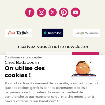
- Qui somme-nous ?
a
- Paiement en Plusieurs fois
- Cookies
- Obtenez des Remises
r
- Marques
i
- Plan du site
- Livraison Rapide 24h
a
- Mandat Administratif
g
e
- Recrutement
B
o
u
g
e
o
Inscrivez-vous à notre newsletter
i
r
s
e
Inscription
Continuer sans accepter
t
Chez Badaboum
P
h
On utilise des
o
t
Espace Pro
o
cookies !
p
h
o
Demander un devis
Pour le bon fonctionnement de notre site, vous ne trouvez ici
r
e
que des cookies générés par nos partenaires dédiés à
s
l'expérience de l'utilisateur. Ils nous permettent de
comprendre ce qui marche et ce qui marche moins bien à
B
o
travers votre visite sur Badaboum.fr
u