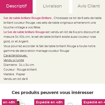
e
d
Descriptif
Livraison
Avis Client
e
c
h
a
i
Set de table brillant Rouge Brillant
, Choisissez ce lot de 6 sets de table
s
brillant couleur Rouge, ces sets de table originaux ameneront une
e
m
touche vintage a vos fêtes
a
r
Le Set de table brillant Rouge
est vendu en lot de 6 a prix discount et
i
mesure 34 X34 cm, le set de table brillant existe aussi couleur rose
a
g
gold, or et Argent.
e
Vous pourrez accorder le Set de table brillant Rouge a toute notre
L
gamme de décoration mariage couleur Rouge
a
Caractéristiques :
n
t
Vendu a l'unité
e
r
Diamètre : 34 x 34 cm
n
Couleur : Rouge brillant
e
v
Matière : Papier
o
l
Vendu en lot de 6
a
n
t
e
Ces produits peuvent vous intéresser
e
t
f
l
é en 48h
Expédié en 48h
Expédié en 
o