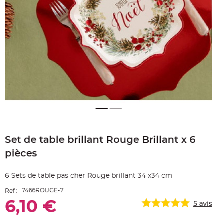
e
A
r
t
i
c
l
e
L
u
m
i
n
e
u
x
B
a
Skip
l
to
l
o
Set de table brillant Rouge Brillant x 6
the
n
beginning
m
pièces
a
of
r
the
i
images
a
6 Sets de table pas cher Rouge brillant 34 x34 cm
g
gallery
e
&
7466ROUGE-7
Ref :
H
é
6,10 €
5
avis
l
i