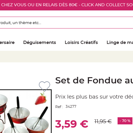
E CHEZ VOUS OU EN RELAIS DÈS 80€ - CLICK AND COLLECT S
ersaire
Déguisements
Loisirs Créatifs
Linge de m
Set de Fondue a
Prix les plus bas sur votre d
34277
Ref :
11,95 €
- 70 %
3,59 €