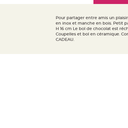
Mariage
the
Décoration
images
table
gallery
Pour partager entre amis un plaisi
mariage
en inox et manche en bois. Petit par 
Bougeoirs
H 16 cm Le bol de chocolat est réch
Coupelles et bol en céramique. Con
et
CADEAU.
Photophores
Bougie
décoration
Centre
de
table
&
Vase
Mariage
Chemin
de
table
Mariage