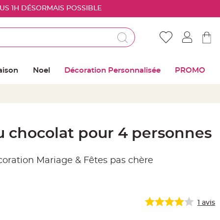
OUS 1H DÉSORMAIS POSSIBLE
Déjà client ?
Connectez vous pour retrouver vos coups de
aison
Noel
Décoration Personnalisée
PROMO
coeur
Me connecter
Mot de passe oublié ?
u chocolat pour 4 personnes
Nouveau client ?
écoration Mariage & Fêtes pas chère
Créer mon compte
1
avis