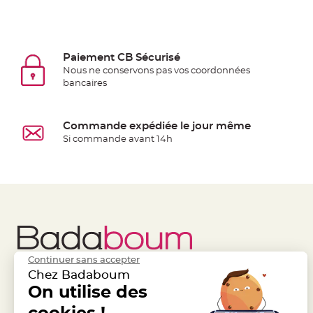
jetable
Chevalet
de
Paiement CB Sécurisé
table
Nous ne conservons pas vos coordonnées
Mariage
bancaires
Colombe,
Papillon,
Cage
Commande expédiée le jour même
Si commande avant 14h
oiseau
Confettis
et
Pétale
de
rose
Déco
Ardoise
Continuer sans accepter
Chez Badaboum
Déco
Liens Utiles
On utilise des
Legal
Naturelle
Mariage