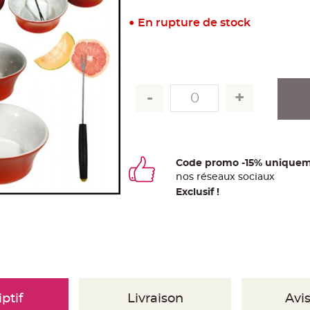
En rupture de stock
Code promo -15% uniquem
nos
ré
seaux
sociaux
Exclusif !
ptif
Livraison
Avis