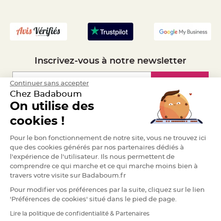
- Mandat Administratif
e
n
- Recrutement
t
u
r
e
M
a
r
i
Inscrivez-vous à notre newsletter
a
g
e
Inscription
Continuer sans accepter
D
Chez Badaboum
é
On utilise des
c
Espace Pro
o
cookies !
r
Demander un devis
a
Pour le bon fonctionnement de notre site, vous ne trouvez ici
t
que des cookies générés par nos partenaires dédiés à
i
l'expérience de l'utilisateur. Ils nous permettent de
o
comprendre ce qui marche et ce qui marche moins bien à
n
travers votre visite sur Badaboum.fr
t
a
Pour modifier vos préférences par la suite, cliquez sur le lien
b
'Préférences de cookies' situé dans le pied de page.
l
e
Lire la politique de confidentialité & Partenaires
RGPD
m