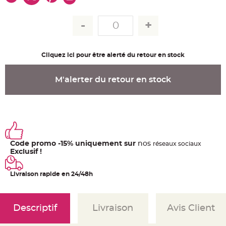
u
m
B
a
n
d
e
r
Cliquez ici pour être alerté du retour en stock
o
l
e
e
M'alerter du retour en stock
t
g
u
i
r
l
a
n
d
e
Code promo -15% uniquement sur
nos
ré
seaux
sociaux
m
a
Exclusif !
r
i
a
Livraison rapide en 24/48h
g
e
H
o
Descriptif
Livraison
Avis Client
u
s
s