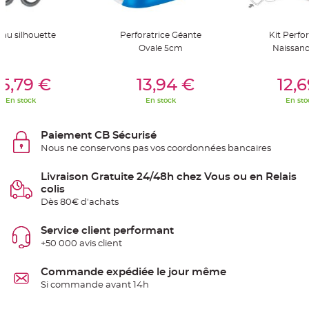
t
t
a
n
eau silhouette
Perforatrice Géante
Kit Perfor
t
e
Ovale 5cm
Naissanc
N
er Au Panier
Ajouter Au Panier
Ajouter A
o
5,79 €
13,94 €
12,
e
u
En stock
En stock
En sto
d
h
o
u
Paiement CB Sécurisé
s
s
Nous ne conservons pas vos coordonnées bancaires
e
d
e
Livraison Gratuite 24/48h chez Vous ou en Relais
c
h
colis
a
i
Dès 80€ d'achats
s
e
d
Service client performant
e
M
+50 000 avis client
a
r
i
Commande expédiée le jour même
a
g
Si commande avant 14h
e