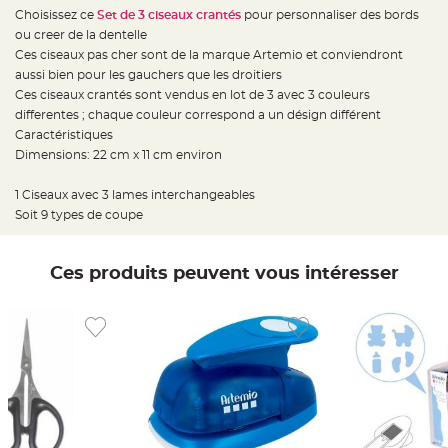
e
Choisissez ce
Set de 3 ciseaux crantés
pour personnaliser des bords
d
e
ou creer de la dentelle
c
h
Ces ciseaux pas cher sont de la marque Artemio et conviendront
a
aussi bien pour les gauchers que les droitiers
i
s
Ces ciseaux crantés sont vendus en lot de 3 avec 3 couleurs
e
m
differentes ; chaque couleur correspond a un désign différent
a
Caractéristiques
r
i
Dimensions: 22 cm x 11 cm environ
a
g
e
1 Ciseaux avec 3 lames interchangeables
Soit 9 types de coupe
L
a
n
t
e
Ces produits peuvent vous intéresser
r
n
e
v
o
l
a
n
t
e
e
t
f
l
o