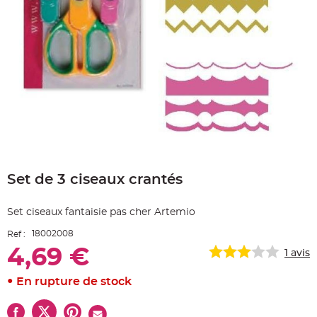
e
A
r
t
i
c
l
e
L
u
m
i
n
e
u
x
Skip
to
B
a
Set de 3 ciseaux crantés
the
l
beginning
l
o
of
n
Set ciseaux fantaisie pas cher Artemio
the
m
images
a
18002008
Ref :
r
gallery
i
4,69 €
a
1
avis
g
e
&
En rupture de stock
H
é
l
i