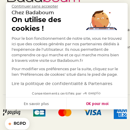
jetable
Continuer sans accepter
Chevalet
Chez Badaboum
de
On utilise des
Liens Utiles
Legal
table
cookies !
- Questions / Réponses
- Conditions Généra
Mariage
Colombe,
Pour le bon fonctionnement de notre site, vous ne trouvez
- Nous contacter
- RGPD
ici que des cookies générés par nos partenaires dédiés à
Papillon,
- Suivre une commande
- Règles de confiden
l'expérience de l'utilisateur. Ils nous permettent de
Cage
comprendre ce qui marche et ce qui marche moins bien
- Retourner un article
- Cookies
oiseau
à travers votre visite sur Badaboum.fr
- Paiement Sécurisé
- Plan du site
Confettis
Pour modifier vos préférences par la suite, cliquez sur le
et
- Paiement en Plusieurs fois
lien 'Préférences de cookies' situé dans le pied de page.
Pétale
- Marques
Lire la politique de confidentialité & Partenaires
de
rose
Consentements certifiés par
Déco
En savoir plus
OK pour moi
Ardoise
Axeptio consent
Plateforme de Gestion du Consentement : Personnalisez vos
Déco
Notre plateforme vous permet d'adapter et de gérer vos para
Naturelle
RGPD
Mariage