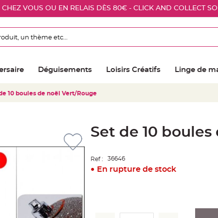
E CHEZ VOUS OU EN RELAIS DÈS 80€ - CLICK AND COLLECT S
ersaire
Déguisements
Loisirs Créatifs
Linge de m
de 10 boules de noël Vert/Rouge
Set de 10 boules
36646
Ref :
En rupture de stock