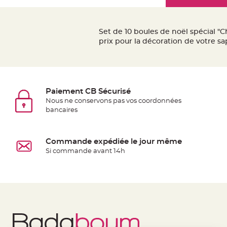
Mariage
the
Décoration
images
table
gallery
Set de 10 boules de noël spécial 
mariage
prix pour la décoration de votre s
Bougeoirs
et
Photophores
Bougie
Paiement CB Sécurisé
décoration
Nous ne conservons pas vos coordonnées
bancaires
Centre
de
table
Commande expédiée le jour même
&
Si commande avant 14h
Vase
Mariage
Chemin
de
table
Mariage