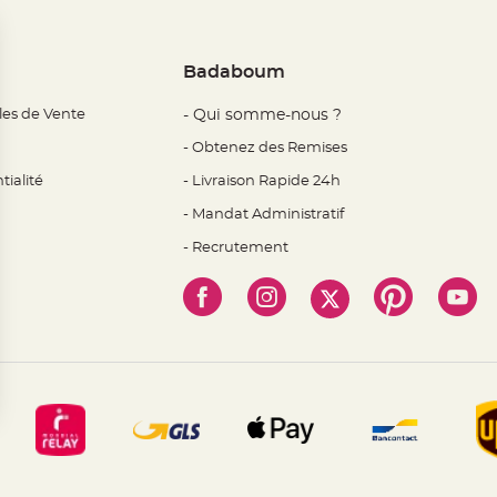
Badaboum
les de Vente
- Qui somme-nous ?
- Obtenez des Remises
tialité
- Livraison Rapide 24h
- Mandat Administratif
- Recrutement
 Options
mètres de confidentialité, en garantissant la conformité avec l