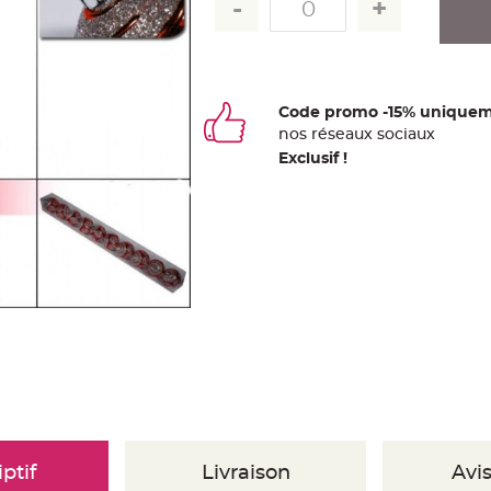
Code promo -15% uniquem
nos
ré
seaux
sociaux
Exclusif !
ptif
Livraison
Avis