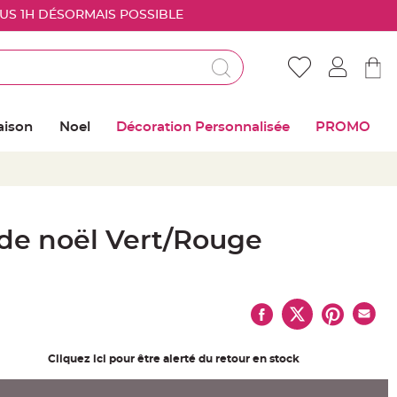
OUS 1H DÉSORMAIS POSSIBLE
Déjà client ?
Connectez vous pour retrouver vos coups de
aison
Noel
Décoration Personnalisée
PROMO
coeur
Me connecter
Mot de passe oublié ?
 de noël Vert/Rouge
Nouveau client ?
Créer mon compte
Cliquez ici pour être alerté du retour en stock