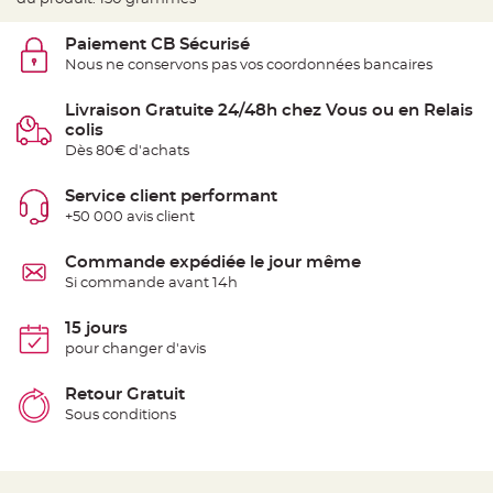
e
d
e
Paiement CB Sécurisé
c
h
Nous ne conservons pas vos coordonnées bancaires
a
i
s
Livraison Gratuite 24/48h chez Vous ou en Relais
e
m
colis
a
r
Dès 80€ d'achats
i
a
g
Service client performant
e
+50 000 avis client
L
a
Commande expédiée le jour même
n
t
Si commande avant 14h
e
r
n
15 jours
e
v
pour changer d'avis
o
l
a
Retour Gratuit
n
t
Sous conditions
e
e
t
f
l
o