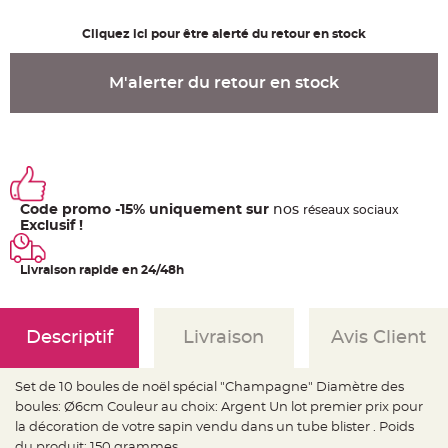
u
m
Cliquez ici pour être alerté du retour en stock
B
a
n
M'alerter du retour en stock
d
e
r
o
l
e
e
t
g
u
i
Code promo -15% uniquement sur
nos
ré
seaux
sociaux
r
Exclusif !
l
a
n
d
Livraison rapide en 24/48h
e
m
a
r
i
Descriptif
Livraison
Avis Client
a
g
e
Set de 10 boules de noël spécial "Champagne" Diamètre des
H
o
boules: Ø6cm Couleur au choix: Argent Un lot premier prix pour
u
la décoration de votre sapin vendu dans un tube blister . Poids
s
s
du produit: 150 grammes