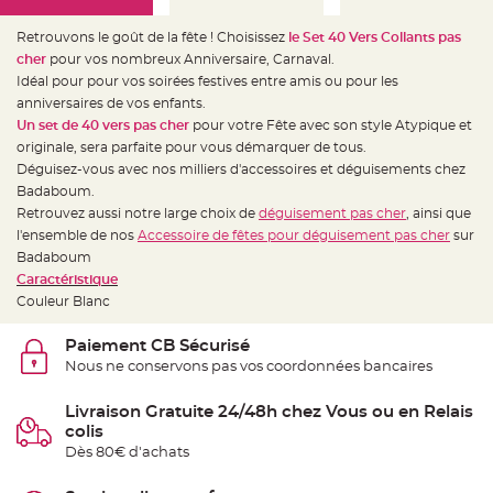
e
d
e
Retrouvons le goût de la fête ! Choisissez
le Set 40 Vers Collants pas
c
h
cher
pour vos nombreux Anniversaire, Carnaval.
a
Idéal pour pour vos soirées festives entre amis ou pour les
i
s
anniversaires de vos enfants.
e
m
Un set de 40 vers pas cher
pour votre Fête avec son style Atypique et
a
originale,
sera parfaite pour vous démarquer de tous.
r
i
Déguisez-vous avec nos milliers d'accessoires et déguisements chez
a
g
Badaboum.
e
Retrouvez aussi notre large choix de
déguisement pas cher
, ainsi que
l'ensemble de nos
Accessoire de fêtes pour déguisement pas cher
sur
L
a
Badaboum
n
t
Caractéristique
e
Couleur Blanc
r
n
e
v
Paiement CB Sécurisé
o
Nous ne conservons pas vos coordonnées bancaires
l
a
n
t
Livraison Gratuite 24/48h chez Vous ou en Relais
e
colis
e
t
Dès 80€ d'achats
f
l
o