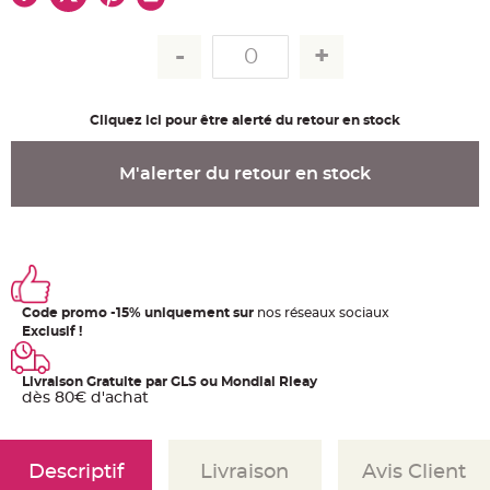
u
m
B
a
n
d
e
r
Cliquez ici pour être alerté du retour en stock
o
l
e
e
M'alerter du retour en stock
t
g
u
i
r
l
a
n
d
e
Code promo -15% uniquement sur
nos réseaux sociaux
m
a
Exclusif !
r
i
a
g
Livraison Gratuite par GLS ou Mondial Rleay
e
dès 80€ d'achat
H
o
u
s
Descriptif
Livraison
Avis Client
s