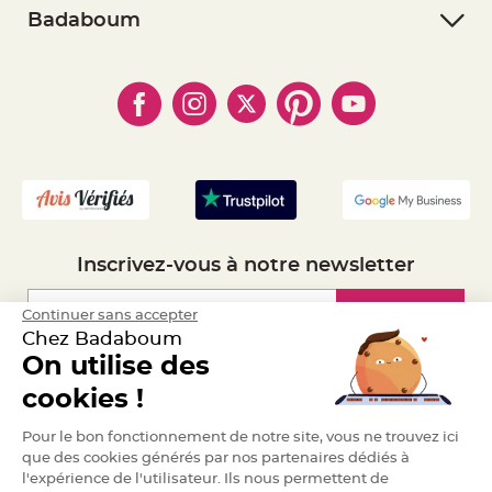
S
- Retourner un article
- RGPD
Badaboum
u
s
- Paiement Sécurisé
- Règles de confidentialité
p
- Qui somme-nous ?
e
- Paiement en Plusieurs fois
- Cookies
n
- Obtenez des Remises
s
- Marques
- Plan du site
i
- Livraison Rapide 24h
o
n
- Mandat Administratif
b
o
- Recrutement
u
l
e
p
a
p
i
e
Inscrivez-vous à notre newsletter
r
T
Inscription
Continuer sans accepter
a
p
Chez Badaboum
i
s
On utilise des
d
Espace Pro
e
cookies !
s
a
l
Demander un devis
Pour le bon fonctionnement de notre site, vous ne trouvez ici
l
e
que des cookies générés par nos partenaires dédiés à
e
t
l'expérience de l'utilisateur. Ils nous permettent de
T