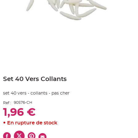
e
A
r
t
i
c
l
e
L
u
m
i
n
e
u
x
Skip
B
to
a
Set 40 Vers Collants
the
l
beginning
l
o
of
n
set 40 vers - collants - pas cher
the
m
a
images
r
90576-CH
Ref :
gallery
i
1,96 €
a
g
e
&
En rupture de stock
H
é
l
i