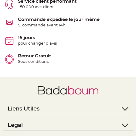
Service client performant
t
t
+50 000 avis client
a
n
t
Commande expédiée le jour même
e
Si commande avant 14h
N
o
15 jours
e
u
pour changer d'avis
d
h
o
Retour Gratuit
u
s
Sous conditions
s
e
d
e
c
h
a
i
s
e
d
e
M
Liens Utiles
a
r
- Questions / Réponses
i
a
- Nous contacter
Legal
g
e
- Suivre une commande
- Conditions Générales de Vente