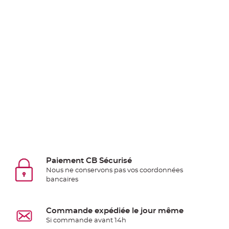
Pics
pour
Déco
Gateau
Rond
de
serviette
table
de
mariage
Contenant
Dragées
Mariage
Paiement CB Sécurisé
Boite
Nous ne conservons pas vos coordonnées
à
bancaires
dragées
Bourse
et
Commande expédiée le jour même
Si commande avant 14h
sac