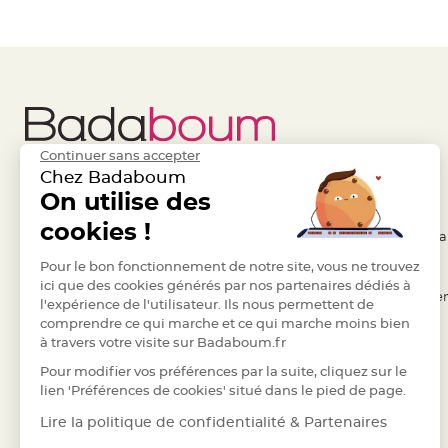
à
dragées
Contenant
Dragées
Plastique
Transparent
Contenant
Continuer sans accepter
Chez Badaboum
à
Liens Utiles
On utilise des
Legal
dragées
en
cookies !
- Questions / Réponses
- Conditions Généra
tulle
- Nous contacter
Pour le bon fonctionnement de notre site, vous ne trouvez
- RGPD
Contenant
ici que des cookies générés par nos partenaires dédiés à
- Suivre une commande
- Règles de confiden
à
l'expérience de l'utilisateur. Ils nous permettent de
dragées
comprendre ce qui marche et ce qui marche moins bien
- Retourner un article
- Cookies
à travers votre visite sur Badaboum.fr
en
- Paiement Sécurisé
- Plan du site
verre
Pour modifier vos préférences par la suite, cliquez sur le
- Paiement en Plusieurs fois
lien 'Préférences de cookies' situé dans le pied de page.
Contenant
- Marques
à
Lire la politique de confidentialité & Partenaires
dragées