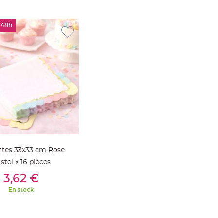
 48h
ttes 33x33 cm Rose
stel x 16 pièces
outer Au Panier
3,62 €
En stock