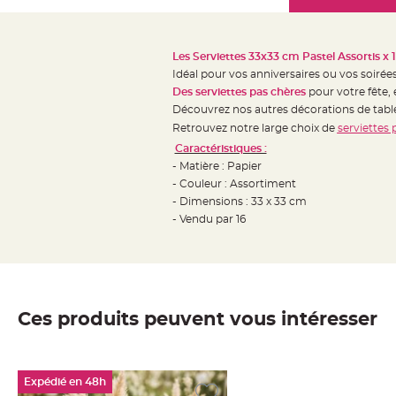
Mariage
the
Décoration
images
table
gallery
Les Serviettes 33x33 cm Pastel Assortis
x 
mariage
Idéal pour vos anniversaires ou vos soiré
Bougeoirs
Des serviettes pas chères
pour votre fête, 
et
Découvrez nos autres décorations de ta
Retrouvez notre large choix de
serviettes 
Photophores
Caractéristiques :
Bougie
- Matière : Papier
décoration
- Couleur : Assortiment
Centre
- Dimensions : 33 x 33 cm
de
- Vendu par 16
table
&
Vase
Mariage
Ces produits peuvent vous intéresser
Chemin
de
table
Expédié en 48h
Mariage