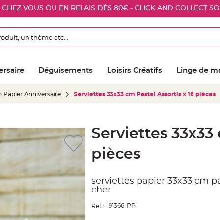
E CHEZ VOUS OU EN RELAIS DÈS 80€ - CLICK AND COLLECT S
ersaire
Déguisements
Loisirs Créatifs
Linge de m
n Papier Anniversaire
Serviettes 33x33 cm Pastel Assortis x 16 pièces
Serviettes 33x33 
pièces
serviettes papier 33x33 cm pas
cher
91366-PP
Ref :