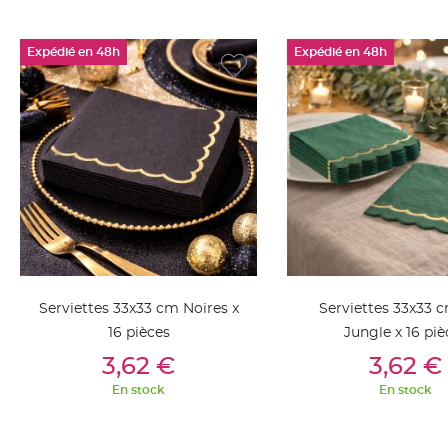
Deco
Paillette
Expédié en 48h
Expédié en 48h
et
Strass
Déco
Plume
Mariage
Fleurs
décoratives
Mariage
Marque
place
et
Serviettes 33x33 cm Noires x
Serviettes 33x33 
porte
16 pièces
Jungle x 16 piè
nom
Ajouter Au Panier
Ajouter Au Pan
3,62 €
3,62 €
Menu,
En stock
En stock
Carte
d'Invitation