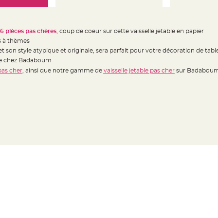
16 pièces pas chères
, coup de coeur sur cette vaisselle jetable en papier
es à thèmes
et son style atypique et originale, sera parfait pour votre décoration de tabl
ble chez Badaboum
pas cher
, ainsi que notre gamme de
vaisselle jetable pas cher
sur Badabou