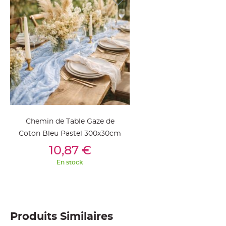
jetable
Chevalet
de
table
Mariage
Colombe,
Papillon,
Cage
oiseau
Confettis
Chemin de Table Gaze de
et
Coton Bleu Pastel 300x30cm
Pétale
Ajouter Au Panier
10,87 €
de
rose
En stock
Déco
Ardoise
Déco
Naturelle
Produits Similaires
Mariage