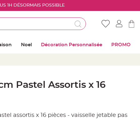
OUS 1H DÉSORMAIS POSSIBLE
Déjà client ?
Connectez vous pour retrouver vos coups de
aison
Noel
Décoration Personnalisée
PROMO
coeur
Me connecter
Mot de passe oublié ?
cm Pastel Assortis x 16
Nouveau client ?
Créer mon compte
tel assortis x 16 pièces - vaisselle jetable pas