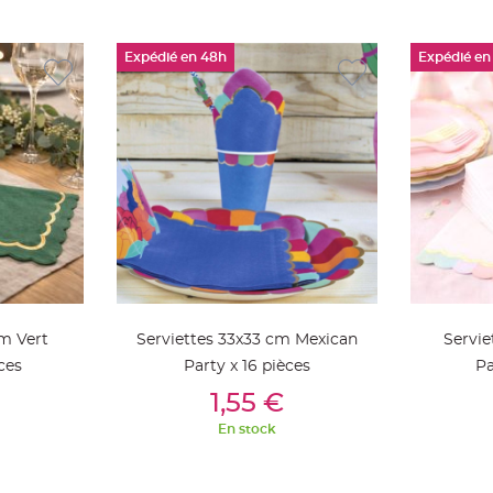
Expédié en 48h
Expédié en
cm Vert
Serviettes 33x33 cm Mexican
Servie
ces
Party x 16 pièces
Pa
ier
Ajouter Au Panier
Aj
1,55 €
En stock