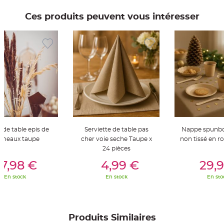
t
t
Ces produits peuvent vous intéresser
a
n
t
e
N
o
e
u
d
h
o
u
s
s
e
d
e
c
 de table epis de
Serviette de table pas
Nappe spunb
h
umeaux taupe
cher voie seche Taupe x
non tissé en 
a
i
24 pièces
s
er Au Panier
Ajouter Au Panier
Ajouter A
e
7,98 €
4,99 €
29,
d
e
M
En stock
En stock
En sto
a
r
i
a
g
e
Produits Similaires