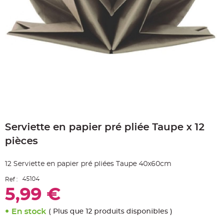
e
A
r
t
i
c
l
e
L
u
m
i
n
e
u
x
Skip
B
to
a
Serviette en papier pré pliée Taupe x 12
the
l
beginning
l
pièces
o
of
n
the
m
a
images
12 Serviette en papier pré pliées Taupe 40x60cm
r
gallery
i
a
45104
Ref :
g
e
5,99 €
&
H
é
En stock
( Plus que 12 produits disponibles )
l
i