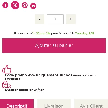
u
m
B
a
n
d
e
r
o
l
Il vous reste
1h 22min 21s
pour être livré le
Tuesday, 8/11
e
e
t
g
Ajouter au panier
u
i
r
l
a
n
d
e
m
a
r
Code promo -15% uniquement sur
nos
ré
seaux
sociaux
i
Exclusif !
a
g
e
Livraison rapide en 24/48h
H
o
u
s
Descriptif
Livraison
Avis Client
s