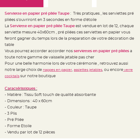
e
d
e
c
Serviette en papier pré pliée Taupe
: Très pratiques , les serviettes pré
h
pliées s'ouvriront en 3 secondes en forme d'étoile
a
i
La
Serviette en papier pré pliée Taupe
est vendue en lot de 12, chaque
s
e
serviette mesure 40x60cm , pré pliées ces serviettes en papier vous
m
feront gagner du temps lors de la preparation de votre décoration de
a
r
table
i
a
Vous pourrez accorder accorder nos
serviettes en papier pré pliées
a
g
toute notre gamme de vaisselle jetable pas cher
e
Pour une belle harmonie lors de votre cérémonie , retrouvez aussi
L
notre large choix de
,
, ou encore
nappes en papier
assiettes jetables
verre
a
n
sur notre boutique
cocktails
t
e
r
Caractéristiques :
n
e
- Matière : Tissu Soft touch de qualité absorbante
v
- Dimensions : 40 x 60cm
o
l
- Couleur : Taupe
a
n
- 3 Plis
t
- Pré Pliée
e
e
- Forme Etoile
t
f
- Vendu par lot de 12 pièces
l
o