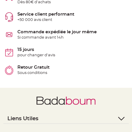
Dès 80€ d'achats
e
n
t
Service client performant
u
r
+50 000 avis client
e
M
a
Commande expédiée le jour même
r
i
Si commande avant 14h
a
g
e
15 jours
pour changer d'avis
D
é
c
Retour Gratuit
o
Sous conditions
r
a
t
i
o
n
t
a
b
Liens Utiles
l
e
- Questions / Réponses
m