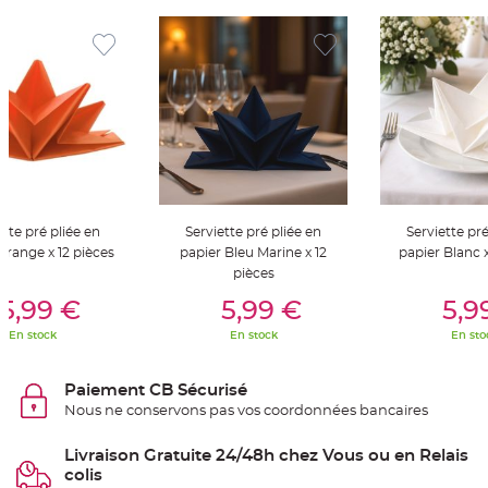
S
u
s
p
e
n
s
i
o
n
b
o
u
l
e
p
a
p
ette pré pliée en
Serviette pré pliée en
Serviette pré
i
Orange x 12 pièces
papier Bleu Marine x 12
papier Blanc x
e
r
pièces
er Au Panier
Ajouter Au Panier
Ajouter A
T
5,99 €
5,99 €
5,9
a
p
En stock
En stock
En sto
i
s
d
e
Paiement CB Sécurisé
s
a
Nous ne conservons pas vos coordonnées bancaires
l
l
e
Livraison Gratuite 24/48h chez Vous ou en Relais
e
colis
t
T