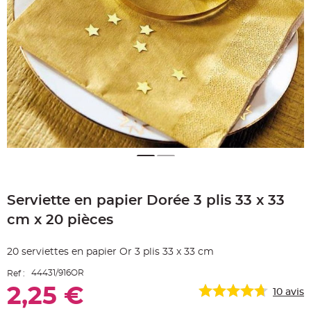
e
A
r
t
i
c
l
e
L
u
m
i
n
e
u
x
B
a
Skip
l
to
l
o
Serviette en papier Dorée 3 plis 33 x 33
the
n
beginning
m
cm x 20 pièces
a
of
r
the
i
images
a
20 serviettes en papier Or 3 plis 33 x 33 cm
g
gallery
e
&
44431/916OR
Ref :
H
é
2,25 €
10
avis
l
i