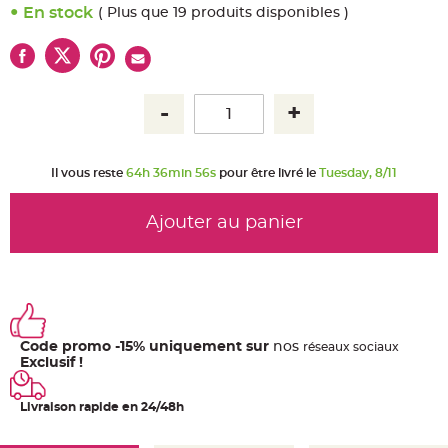
u
En stock
( Plus que 19 produits disponibles )
m
B
a
n
d
e
r
o
l
e
e
t
Il vous reste
64h 36min 55s
pour être livré le
Tuesday, 8/11
g
u
i
r
Ajouter au panier
l
a
n
d
e
m
a
r
i
a
Code promo -15% uniquement sur
nos
ré
seaux
sociaux
g
e
Exclusif !
H
o
Livraison rapide en 24/48h
u
s
s