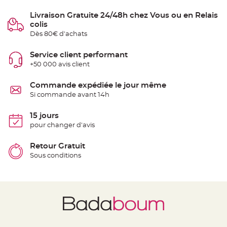
S
u
Livraison Gratuite 24/48h chez Vous ou en Relais
s
p
colis
e
Dès 80€ d'achats
n
s
i
o
Service client performant
n
+50 000 avis client
b
o
u
l
Commande expédiée le jour même
e
Si commande avant 14h
p
a
p
i
15 jours
e
pour changer d'avis
r
T
Retour Gratuit
a
p
Sous conditions
i
s
d
e
s
a
l
l
e
e
t
T