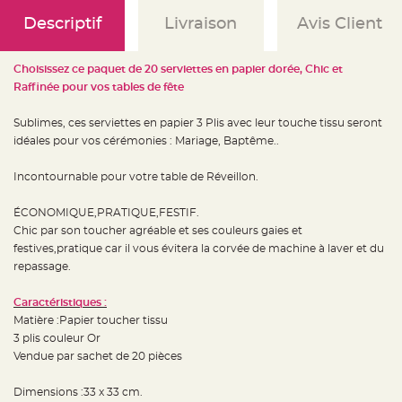
e
d
Descriptif
Livraison
Avis Client
e
c
h
a
i
Choisissez ce paquet de 20 serviettes en papier dorée, Chic et
s
Raffinée pour vos tables de fête
e
m
a
r
Sublimes, ces serviettes en papier 3 Plis avec leur touche tissu seront
i
idéales pour vos cérémonies : Mariage, Baptême..
a
g
e
Incontournable pour votre table de Réveillon.
L
a
ÉCONOMIQUE,PRATIQUE,FESTIF.
n
t
Chic par son toucher agréable et ses couleurs gaies et
e
r
festives,pratique car il vous évitera la corvée de machine à laver et du
n
repassage.
e
v
o
l
Caractéristiques :
a
Matière :Papier toucher tissu
n
t
3 plis couleur Or
e
e
Vendue par sachet de 20 pièces
t
f
l
Dimensions :33 x 33 cm.
o