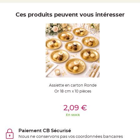
t
t
a
n
Ces produits peuvent vous intéresser
t
e
N
o
e
u
d
h
o
u
s
s
e
d
e
c
h
Assiette en carton Ronde
a
i
Or 18 cm x 10 pièces
s
e
Ajouter Au Panier
d
e
2,09 €
M
a
En stock
r
i
a
g
Paiement CB Sécurisé
e
Nous ne conservons pas vos coordonnées bancaires