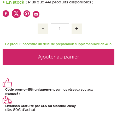
u
En stock
( Plus que 441 produits disponibles )
m
B
a
n
d
e
r
o
l
e
e
t
Ce produit nécessite un délai de préparation supplémentaire de 48h.
g
u
i
r
Ajouter au panier
l
a
n
d
e
m
a
r
i
a
Code promo -15% uniquement sur
nos réseaux sociaux
g
e
Exclusif !
H
o
Livraison Gratuite par GLS ou Mondial Rleay
u
dès 80€ d'achat
s
s