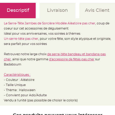
e
d
e
Descriptif
Livraison
Avis Client
c
h
a
i
s
Le Serre-Tête Jambes de Sorcière Modèle Aléatoire pas cher
, coup de
e
coeur sur cet accessoires de déguisement
m
a
Idéal pour vos anniversaires, vos soirées à thèmes
r
i
Un serre-tête pas cher
, pour votre fête, son style atypique et originale,
a
sera parfait pour vos soirées
g
e
Retrouvez notre large choix
de serre-tête bandeau et bandana pas
L
a
cher
, ainsi que notre gamme
d'accessoire de fêtes pas cher
sur
n
Badaboum
t
e
r
n
Caractéristiques :
e
- Couleur : Aléatoire
v
o
- Taille Unique
l
a
- Thème : Halloween
n
- Convient pour Ado/Adulte
t
e
Vendu à l'unité (pas possible de choisir le coloris)
e
t
f
l
o