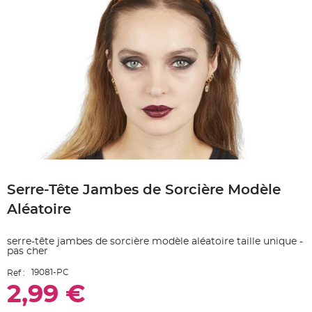
e
A
r
t
i
c
l
e
L
u
m
i
n
e
u
x
B
Skip
a
to
l
Serre-Tête Jambes de Sorcière Modèle
the
l
o
beginning
n
Aléatoire
of
m
a
the
r
images
i
serre-tête jambes de sorcière modèle aléatoire taille unique -
gallery
a
pas cher
g
e
19081-PC
&
Ref :
H
2,99 €
é
l
i