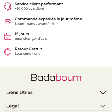
e
Service client performant
n
+50 000 avis client
t
u
r
e
Commande expédiée le jour même
M
Si commande avant 14h
a
r
i
a
15 jours
g
pour changer d'avis
e
D
Retour Gratuit
é
Sous conditions
c
o
r
a
t
i
o
n
t
Liens Utiles
a
b
- Questions / Réponses
l
- Nous contacter
Legal
e
m
- Suivre une commande