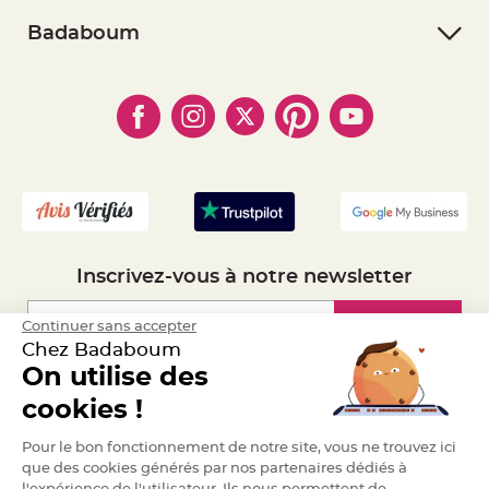
- Conditions Générales de Vente
a
- Retourner un article
- RGPD
Badaboum
r
i
- Paiement Sécurisé
- Règles de confidentialité
- Qui somme-nous ?
a
- Paiement en Plusieurs fois
- Cookies
g
- Obtenez des Remises
e
- Marques
- Plan du site
- Livraison Rapide 24h
- Mandat Administratif
B
o
- Recrutement
u
g
e
o
i
r
s
e
Inscrivez-vous à notre newsletter
t
P
h
o
Inscription
Continuer sans accepter
t
o
Chez Badaboum
p
h
On utilise des
o
Espace Pro
r
cookies !
e
s
Demander un devis
Pour le bon fonctionnement de notre site, vous ne trouvez ici
B
que des cookies générés par nos partenaires dédiés à
o
u