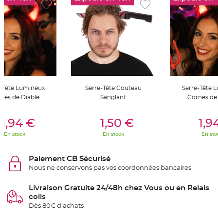
S
u
s
p
e
n
s
i
o
n
b
o
u
l
e
e-Tête Lumineux
Serre-Tête Couteau
Serre-Tête 
p
a
nes de Diable
Sanglant
Cornes de
p
i
er Au Panier
Ajouter Au Panier
Ajouter A
e
r
1,94 €
1,50 €
1,9
En stock
En stock
En sto
T
a
p
i
Paiement CB Sécurisé
s
d
Nous ne conservons pas vos coordonnées bancaires
e
s
a
Livraison Gratuite 24/48h chez Vous ou en Relais
l
l
colis
e
Dès 80€ d'achats
e
t
T