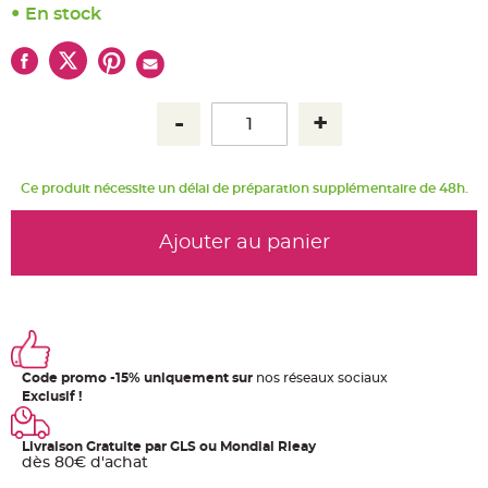
u
En stock
m
B
a
n
d
e
r
o
l
e
e
t
Ce produit nécessite un délai de préparation supplémentaire de 48h.
g
u
i
r
Ajouter au panier
l
a
n
d
e
m
a
r
i
a
Code promo -15% uniquement sur
nos réseaux sociaux
g
e
Exclusif !
H
o
Livraison Gratuite par GLS ou Mondial Rleay
u
dès 80€ d'achat
s
s