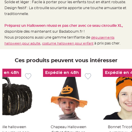
Solide et léger : Facile à porter pour les enfants tout en étant robuste.
t
t
Design festif : La citrouille souriante apporte une touche amusante et
a
n
traditionnelle.
t
e
Préparez un Halloween réussi et pas cher avec ce seau citrouille XL,
N
disponible dès maintenant sur Badaboum.fr !
o
e
Nous proposons aussi une gamme terrifiante de
déguisements
u
,
à prix pas cher.
d
halloween pour adulte
costume halloween pour enfant
h
o
u
s
Ces produits peuvent vous intéresser
s
e
d
e
é en 48h
Expédié en 48h
Expédié en 
c
h
a
i
s
e
d
e
M
a
r
i
a
g
e
uille halloween
Chapeau Halloween
Bonnet Tricot 