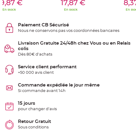
9,87 €
17,87 €
8,3
e
n
En stock
En stock
En sto
t
u
r
e
Paiement CB Sécurisé
M
a
Nous ne conservons pas vos coordonnées bancaires
r
i
a
Livraison Gratuite 24/48h chez Vous ou en Relais
g
e
colis
Dès 80€ d'achats
D
é
Service client performant
c
+50 000 avis client
o
r
a
Commande expédiée le jour même
t
Si commande avant 14h
i
o
15 jours
n
pour changer d'avis
t
a
b
Retour Gratuit
l
Sous conditions
e
m