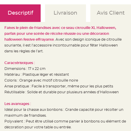
e
d
e
c
Descriptif
Livraison
Avis Client
h
a
i
s
Faites le plein de friandises avec ce seau citrouille XL Halloween,
e
m
parfait pour une soirée de récolte réussie ou une décoration
a
halloween festive effrayante
. Avec son design iconique de citrouille
r
i
souriante, il est l’accessoire incontournable pour fêter Halloween
a
g
dans les règles de l’art.
e
Caractéristiques :
L
a
Dimensions : 17 x 22 cm
n
t
Matériau : Plastique léger et résistant
e
Coloris : Orange avec motif citrouille noire
r
n
Anse pratique : Facile à transporter, même pour les plus petits
e
v
Réutilisable : Solide et durable pour plusieurs années d’Halloween
o
l
a
Les avantages :
n
t
Idéal pour la chasse aux bonbons : Grande capacité pour récolter un
e
maximum de friandises.
e
t
Polyvalent : Peut être utilisé comme panier à bonbons ou élément de
f
l
décoration pour votre table ou entrée.
o