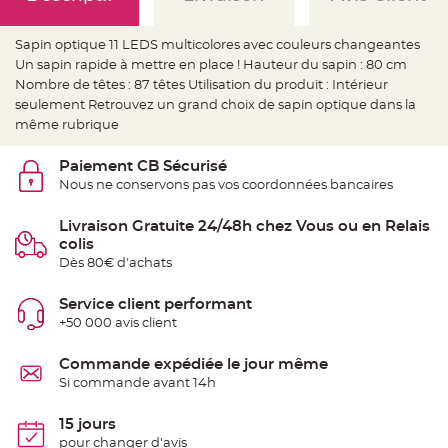
e
d
e
c
Sapin optique 11 LEDS multicolores avec couleurs changeantes
h
a
Un sapin rapide à mettre en place ! Hauteur du sapin : 80 cm
i
Nombre de têtes : 87 têtes Utilisation du produit : Intérieur
s
e
seulement Retrouvez un grand choix de sapin optique dans la
m
a
même rubrique
r
i
a
Paiement CB Sécurisé
g
e
Nous ne conservons pas vos coordonnées bancaires
L
Livraison Gratuite 24/48h chez Vous ou en Relais
a
n
colis
t
Dès 80€ d'achats
e
r
n
e
Service client performant
v
+50 000 avis client
o
l
a
n
Commande expédiée le jour même
t
Si commande avant 14h
e
e
t
f
15 jours
l
pour changer d'avis
o