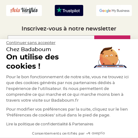
S
u
s
p
e
n
s
i
Inscrivez-vous à notre newsletter
o
n
b
Inscription
Continuer sans accepter
o
u
Chez Badaboum
l
e
On utilise des
p
a
Espace Pro
cookies !
p
i
e
Demander un devis
r
Pour le bon fonctionnement de notre site, vous ne trouvez ici
que des cookies générés par nos partenaires dédiés à
T
l'expérience de l'utilisateur. Ils nous permettent de
a
p
comprendre ce qui marche et ce qui marche moins bien à
i
travers votre visite sur Badaboum.fr
s
d
e
Pour modifier vos préférences par la suite, cliquez sur le lien
s
'Préférences de cookies' situé dans le pied de page.
a
l
l
Lire la politique de confidentialité & Partenaires
RGPD
e
e
Consentements certifiés par
t
T