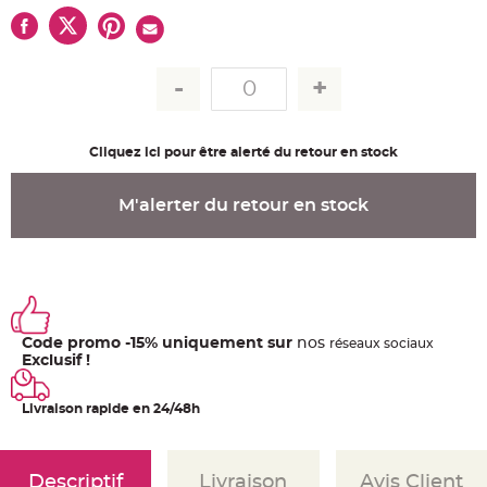
u
m
B
a
n
d
e
r
o
l
Cliquez ici pour être alerté du retour en stock
e
e
t
g
M'alerter du retour en stock
u
i
r
l
a
n
d
e
m
a
r
Code promo -15% uniquement sur
nos
ré
seaux
sociaux
i
Exclusif !
a
g
e
Livraison rapide en 24/48h
H
o
u
s
s
Descriptif
Livraison
Avis Client