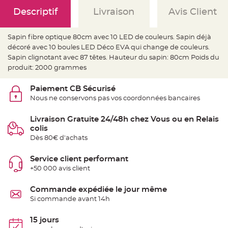
e
d
Descriptif
Livraison
Avis Client
e
c
h
a
Sapin fibre optique 80cm avec 10 LED de couleurs. Sapin déjà
i
s
décoré avec 10 boules LED Déco EVA qui change de couleurs.
e
m
Sapin clignotant avec 87 têtes. Hauteur du sapin: 80cm Poids du
a
produit: 2000 grammes
r
i
a
g
Paiement CB Sécurisé
e
Nous ne conservons pas vos coordonnées bancaires
L
a
Livraison Gratuite 24/48h chez Vous ou en Relais
n
colis
t
e
Dès 80€ d'achats
r
n
e
Service client performant
v
o
+50 000 avis client
l
a
n
Commande expédiée le jour même
t
e
Si commande avant 14h
e
t
f
15 jours
l
o