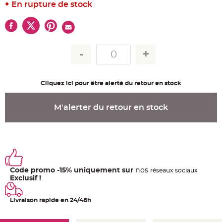
u
En rupture de stock
m
B
a
n
d
e
r
o
l
e
e
t
Cliquez ici pour être alerté du retour en stock
g
u
i
M'alerter du retour en stock
r
l
a
n
d
e
m
a
r
i
a
Code promo -15% uniquement sur
nos
ré
seaux
sociaux
g
Exclusif !
e
H
o
Livraison rapide en 24/48h
u
s
s