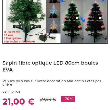
e
A
r
t
i
c
l
e
L
u
m
i
n
e
u
x
Skip
B
to
a
Sapin fibre optique LED 80cm boules
the
l
beginning
l
EVA
o
of
n
the
m
a
images
Prix les plus bas sur votre décoration Mariage & Fêtes pas
r
gallery
i
chère
a
g
33258
Ref :
e
&
- 70 %
69,99 €
H
21,00 €
é
l
i