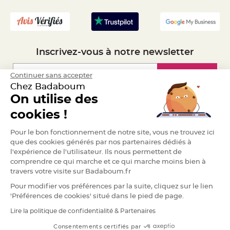
- Recrutement
S
u
s
p
e
n
s
i
Inscrivez-vous à notre newsletter
o
n
b
o
Inscription
Continuer sans accepter
u
l
Chez Badaboum
e
p
On utilise des
a
Espace Pro
p
cookies !
i
e
r
Demander un devis
Pour le bon fonctionnement de notre site, vous ne trouvez ici
que des cookies générés par nos partenaires dédiés à
T
a
l'expérience de l'utilisateur. Ils nous permettent de
p
comprendre ce qui marche et ce qui marche moins bien à
i
s
travers votre visite sur Badaboum.fr
d
e
Pour modifier vos préférences par la suite, cliquez sur le lien
s
a
'Préférences de cookies' situé dans le pied de page.
l
l
Lire la politique de confidentialité & Partenaires
e
RGPD
e
t
Consentements certifiés par
T