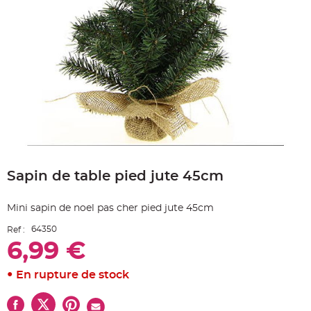
e
A
r
t
i
c
l
e
L
u
m
i
n
e
u
x
Skip
to
B
a
Sapin de table pied jute 45cm
the
l
beginning
l
o
of
n
Mini sapin de noel pas cher pied jute 45cm
the
m
images
a
64350
Ref :
r
gallery
i
6,99 €
a
g
e
&
En rupture de stock
H
é
l
i