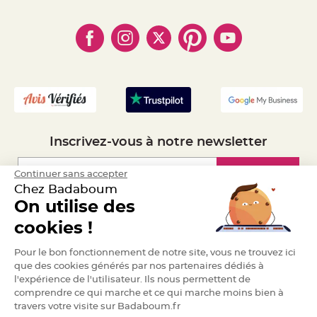
- Règles de confidentialité
- Qui somme-nous ?
S
u
- Paiement en Plusieurs fois
- Cookies
- Obtenez des Remises
s
p
- Marques
- Plan du site
- Livraison Rapide 24h
e
n
- Mandat Administratif
s
i
o
- Recrutement
n
b
o
u
l
e
p
Inscrivez-vous à notre newsletter
a
p
i
e
Inscription
Continuer sans accepter
r
Chez Badaboum
T
On utilise des
a
p
Espace Pro
i
cookies !
s
d
Demander un devis
e
Pour le bon fonctionnement de notre site, vous ne trouvez ici
s
a
que des cookies générés par nos partenaires dédiés à
l
l'expérience de l'utilisateur. Ils nous permettent de
l
e
comprendre ce qui marche et ce qui marche moins bien à
e
travers votre visite sur Badaboum.fr
t
T