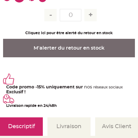
u
m
B
a
n
d
e
Cliquez ici pour être alerté du retour en stock
r
o
l
e
M'alerter du retour en stock
e
t
g
u
i
r
l
a
n
d
e
Code promo -15% uniquement sur
nos
ré
seaux
sociaux
m
Exclusif !
a
r
i
a
Livraison rapide en 24/48h
g
e
H
o
Descriptif
Livraison
Avis Client
u
s
s