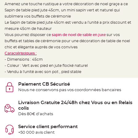
e
Amenez une touche rustique a votre décoration de noel graçe a ce
d
e
Sapin de table pied jute 45cm, un mini sapin vert et naturel qui
c
h
sublimera vos buffets de cérémonie
a
Le Sapin de table pied jute 45cm est vendu a l'unité a prix discount et
i
s
mesure 45cm de hauteur
e
m
Vous pourrez disposer ce
sapin de noel de table en jute
sur vos
a
buffets et tables de cérémonie pour une décoration de table de noel
r
i
chic et élègante auprés de vos convives
a
g
Caractéristiques :
e
- Dimensions : 45cm
- Coleur : Vert avec pied en jute flocké naturel
L
a
- Vendu à l'unité avec son pot , pied stable
n
t
e
Paiement CB Sécurisé
r
n
Nous ne conservons pas vos coordonnées bancaires
e
v
o
Livraison Gratuite 24/48h chez Vous ou en Relais
l
a
colis
n
Dès 80€ d'achats
t
e
e
t
Service client performant
f
+50 000 avis client
l
o