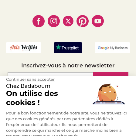
S
- Paiement Sécurisé
- Règles de confidentialité
u
- Qui somme-nous ?
s
- Paiement en Plusieurs fois
- Cookies
p
- Obtenez des Remises
e
- Marques
- Plan du site
n
- Livraison Rapide 24h
s
i
- Mandat Administratif
o
n
- Recrutement
b
o
u
l
e
p
a
p
Inscrivez-vous à notre newsletter
i
e
r
Inscription
Continuer sans accepter
T
Chez Badaboum
a
On utilise des
p
i
Espace Pro
s
cookies !
d
e
s
Demander un devis
Pour le bon fonctionnement de notre site, vous ne trouvez ici
a
l
que des cookies générés par nos partenaires dédiés à
l
l'expérience de l'utilisateur. Ils nous permettent de
e
e
comprendre ce qui marche et ce qui marche moins bien à
t
T