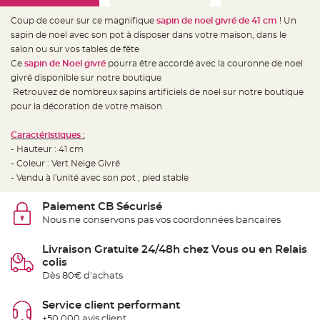
e
d
e
Coup de coeur sur ce magnifique
sapin de noel givré de 41 cm
! Un
c
sapin de noel avec son pot à disposer dans votre maison, dans le
h
a
salon ou sur vos tables de fête
i
s
Ce
sapin de Noel givré
pourra être accordé avec la couronne de noel
e
givré disponible sur notre boutique
m
a
Retrouvez de nombreux sapins artificiels de noel sur notre boutique
r
i
pour la décoration de votre maison
a
g
e
Caractéristiques :
- Hauteur : 41 cm
L
a
- Coleur : Vert Neige Givré
n
- Vendu à l'unité avec son pot , pied stable
t
e
r
n
Paiement CB Sécurisé
e
Nous ne conservons pas vos coordonnées bancaires
v
o
l
a
Livraison Gratuite 24/48h chez Vous ou en Relais
n
colis
t
e
Dès 80€ d'achats
e
t
f
Service client performant
l
o
+50 000 avis client