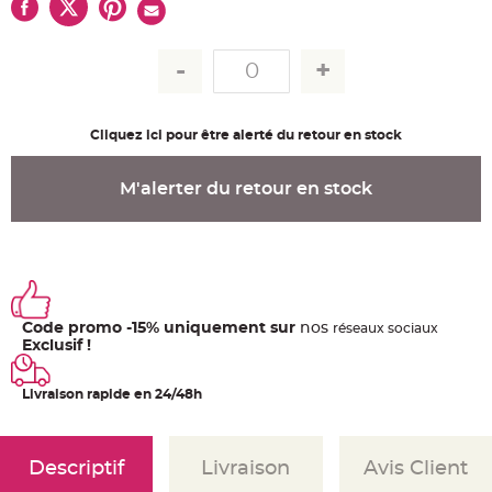
u
m
B
a
n
d
e
r
o
Cliquez ici pour être alerté du retour en stock
l
e
e
t
M'alerter du retour en stock
g
u
i
r
l
a
n
d
e
m
Code promo -15% uniquement sur
nos
ré
seaux
sociaux
a
r
Exclusif !
i
a
g
Livraison rapide en 24/48h
e
H
o
u
Descriptif
Livraison
Avis Client
s
s