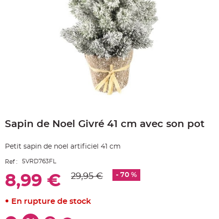
e
A
r
t
i
c
l
e
L
u
m
i
n
e
u
x
Skip
to
B
a
Sapin de Noel Givré 41 cm avec son pot
the
l
beginning
l
o
of
n
Petit sapin de noel artificiel 41 cm
the
m
images
a
5VRD763FL
Ref :
r
gallery
i
a
- 70 %
29,95 €
8,99 €
g
e
&
H
En rupture de stock
é
l
i