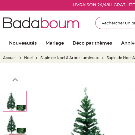
Nouveautés
LIVRAISON 24/48H GRATUIT
Mariage
Décoration
Rechercher
salle
mariage
Article
Nouveautés
Mariage
Déco par thèmes
Anniv
Lumineux
Ballon
Accueil
Noel
Sapin de Noel & Arbre Lumineux
Sapin de Noel Ar
mariage
&
Hélium
Skip
Banderole
to
et
the
guirlande
end
mariage
of
Housse
the
de
images
chaise
gallery
mariage