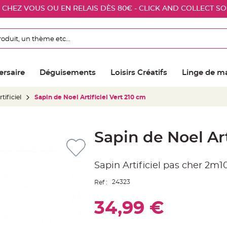
E CHEZ VOUS OU EN RELAIS DÈS 80€ - CLICK AND COLLECT S
ersaire
Déguisements
Loisirs Créatifs
Linge de m
tificiel
Sapin de Noel Artificiel Vert 210 cm
Sapin de Noel Art
Sapin Artificiel pas cher 2m1
24323
Ref :
34,99 €