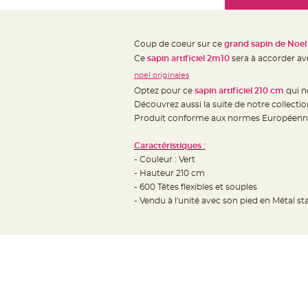
Mariage
the
Décoration
images
table
gallery
Coup de coeur sur ce
grand sapin de Noel a
mariage
Ce
sapin artificiel 2m10
sera à accorder av
Bougeoirs
noel originales
et
Optez pour ce
sapin artificiel 210 cm
qui ne
Photophores
Découvrez aussi la suite de notre collection
Bougie
Produit conforme aux normes Européenn
décoration
Caractéristiques :
Centre
- Couleur : Vert
de
- Hauteur 210 cm
table
- 600 Têtes flexibles et souples
&
- Vendu à l'unité avec son pied en Métal sta
Vase
Mariage
Chemin
de
table
Mariage