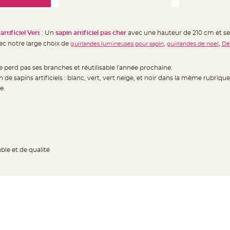
rtificiel Vert
: Un
sapin artificiel pas cher
avec une hauteur de 210 cm et s
ec notre large choix de
,
,
guirlandes lumineuses pour sapin
guirlandes de noel
Dé
 perd pas ses branches et réutilisable l'année prochaine.
 de sapins artificiels : blanc, vert, vert neige, et noir dans la même rubrique
e.
ble et de qualité