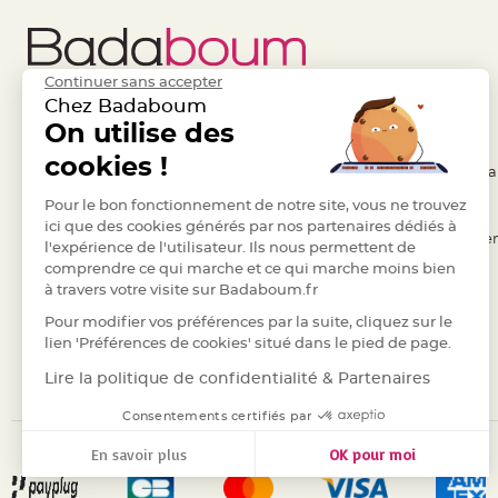
Deco
Paillette
et
Continuer sans accepter
Strass
Chez Badaboum
Déco
Liens Utiles
On utilise des
Legal
Plume
cookies !
- Questions / Réponses
- Conditions Généra
Mariage
- Nous contacter
Pour le bon fonctionnement de notre site, vous ne trouvez
- RGPD
Fleurs
ici que des cookies générés par nos partenaires dédiés à
décoratives
- Suivre une commande
- Règles de confiden
l'expérience de l'utilisateur. Ils nous permettent de
Mariage
comprendre ce qui marche et ce qui marche moins bien
- Retourner un article
- Cookies
Marque
à travers votre visite sur Badaboum.fr
- Paiement Sécurisé
- Plan du site
place
Pour modifier vos préférences par la suite, cliquez sur le
- Paiement en Plusieurs fois
et
lien 'Préférences de cookies' situé dans le pied de page.
porte
- Marques
Lire la politique de confidentialité & Partenaires
nom
Consentements certifiés par
Menu,
Carte
En savoir plus
OK pour moi
d'Invitation
Axeptio consent
Plateforme de Gestion du Consentement : Personnalisez vos