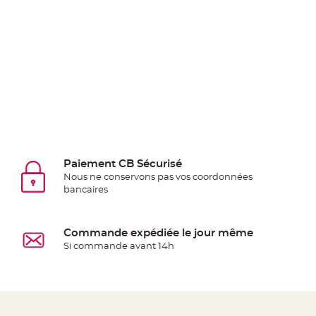
jetable
Chevalet
de
table
Mariage
Colombe,
Papillon,
Cage
oiseau
Confettis
Paiement CB Sécurisé
et
Nous ne conservons pas vos coordonnées
bancaires
Pétale
de
rose
Commande expédiée le jour même
Déco
Si commande avant 14h
Ardoise
Déco
Naturelle
Mariage