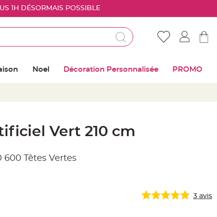
OUS 1H DÉSORMAIS POSSIBLE
Déjà client ?
Connectez vous pour retrouver vos coups de
aison
Noel
Décoration Personnalisée
PROMO
coeur
Me connecter
Mot de passe oublié ?
ificiel Vert 210 cm
Nouveau client ?
0 600 Têtes Vertes
Créer mon compte
3
avis