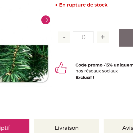
En rupture de stock
Code promo -15% uniquem
nos
ré
seaux
sociaux
Exclusif !
ptif
Livraison
Avis