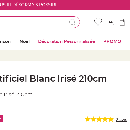
OUS 1H DÉSORMAIS POSSIBLE
Déjà client ?
Connectez vous pour retrouver vos coups de
aison
Noel
Décoration Personnalisée
PROMO
coeur
Me connecter
Mot de passe oublié ?
ificiel Blanc Irisé 210cm
Nouveau client ?
c Irisé 210cm
Créer mon compte
%
2
avis