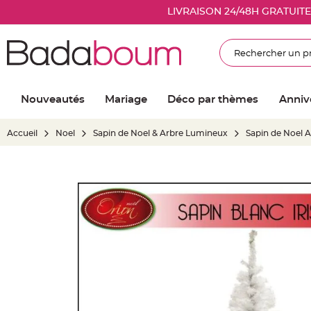
Nouveautés
LIVRAISON 24/48H GRATUIT
Mariage
Décoration
Rechercher
salle
mariage
Article
Nouveautés
Mariage
Déco par thèmes
Anniv
Lumineux
Ballon
Accueil
Noel
Sapin de Noel & Arbre Lumineux
Sapin de Noel Ar
mariage
&
Hélium
Skip
Banderole
to
et
the
guirlande
end
mariage
of
Housse
the
de
images
chaise
gallery
mariage