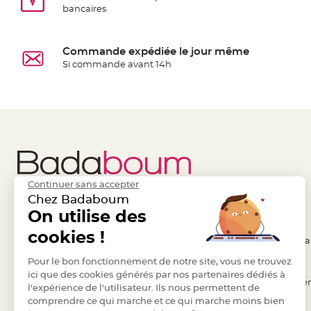
bancaires
Deco
Paillette
et
Commande expédiée le jour même
Strass
Si commande avant 14h
Déco
Plume
Mariage
Fleurs
décoratives
Mariage
Marque
Continuer sans accepter
place
Chez Badaboum
et
Liens Utiles
On utilise des
Legal
porte
cookies !
- Questions / Réponses
- Conditions Généra
nom
- Nous contacter
Pour le bon fonctionnement de notre site, vous ne trouvez
- RGPD
Menu,
ici que des cookies générés par nos partenaires dédiés à
Carte
- Suivre une commande
- Règles de confiden
l'expérience de l'utilisateur. Ils nous permettent de
d'Invitation
comprendre ce qui marche et ce qui marche moins bien
- Retourner un article
- Cookies