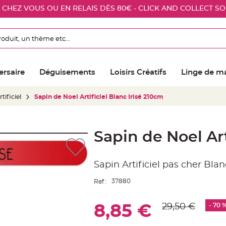
E CHEZ VOUS OU EN RELAIS DÈS 80€ - CLICK AND COLLECT S
ersaire
Déguisements
Loisirs Créatifs
Linge de m
tificiel
Sapin de Noel Artificiel Blanc Irisé 210cm
Sapin de Noel Art
Sapin Artificiel pas cher Blan
37880
Ref :
29,50 €
- 70 
8,85 €