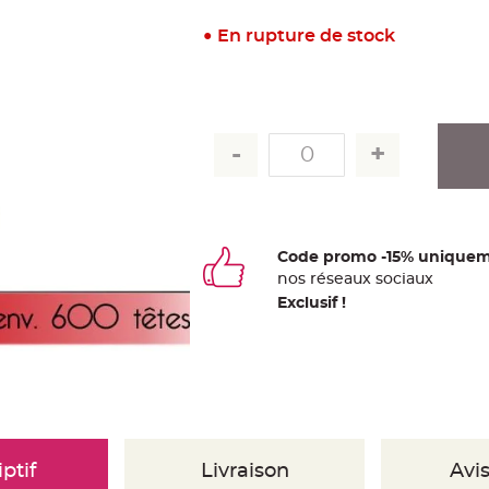
En rupture de stock
Code promo -15% uniquem
nos
ré
seaux
sociaux
Exclusif !
ptif
Livraison
Avis