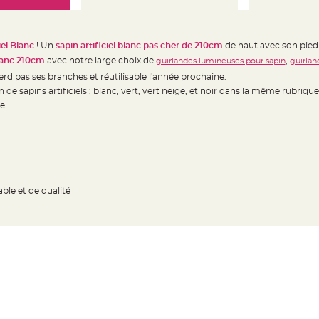
iel Blanc
! Un
sapin artificiel blanc pas cher de 210cm
de haut avec son pied 
blanc 210cm
avec notre large choix de
,
guirlandes lumineuses pour sapin
guirlan
d pas ses branches et réutilisable l'année prochaine.
 de sapins artificiels : blanc, vert, vert neige, et noir dans la même rubrique
e.
able et de qualité