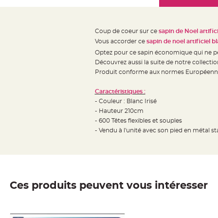
Mariage
the
Décoration
images
table
gallery
Coup de coeur sur ce
sapin de Noel artific
mariage
Vous accorder ce
sapin de noel artificiel 
Bougeoirs
Optez pour ce sapin économique qui ne per
et
Découvrez aussi la suite de notre collection
Photophores
Produit conforme aux normes Européenn
Bougie
Caractéristiques :
décoration
- Couleur : Blanc Irisé
Centre
- Hauteur 210cm
de
- 600 Têtes flexibles et souples
table
- Vendu à l'unité avec son pied en métal st
&
Vase
Mariage
Chemin
Ces produits peuvent vous intéresser
de
table
Mariage