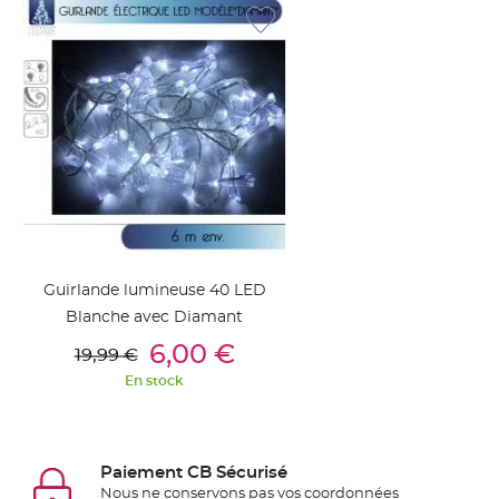
jetable
Chevalet
de
table
Mariage
Colombe,
Papillon,
Cage
oiseau
Confettis
et
Guirlande lumineuse 40 LED
Pétale
Blanche avec Diamant
de
Ajouter Au Panier
6,00 €
19,99 €
rose
En stock
Déco
Ardoise
Déco
Naturelle
Paiement CB Sécurisé
Mariage
Nous ne conservons pas vos coordonnées