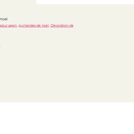
 noel
,
,
pour sapin
guirlandes de noel
Décoration de
.