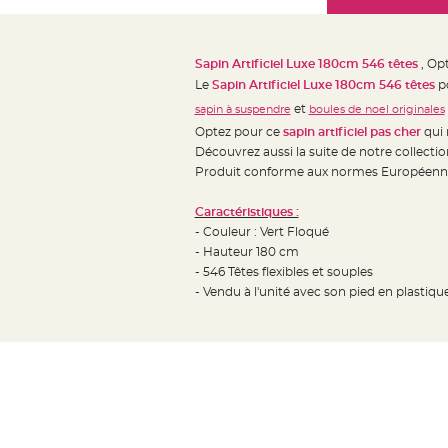
Mariage
the
Décoration
images
table
gallery
Sapin Artificiel Luxe 180cm 546 têtes
, Opt
mariage
Le
Sapin Artificiel Luxe 180cm 546 têtes
po
Bougeoirs
et
sapin à suspendre
boules de noel originales
et
Optez pour ce
sapin artificiel pas cher
qui 
Photophores
Découvrez aussi la suite de notre collection
Bougie
Produit conforme aux normes Européenn
décoration
Caractéristiques :
Centre
- Couleur : Vert Floqué
de
- Hauteur 180 cm
table
- 546 Têtes flexibles et souples
&
- Vendu à l'unité avec son pied en plastique
Vase
Mariage
Chemin
de
table
Mariage