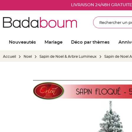
Nouveautés
LIVRAISON 24/48H GRATUIT
Mariage
Décoration
Rechercher
salle
mariage
Article
Nouveautés
Mariage
Déco par thèmes
Anniv
Lumineux
Ballon
Accueil
Noel
Sapin de Noel & Arbre Lumineux
Sapin de Noel Ar
mariage
&
Hélium
Skip
Banderole
to
et
the
guirlande
end
mariage
of
Housse
the
de
images
chaise
gallery
mariage