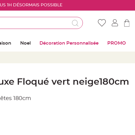
OUS 1H DÉSORMAIS POSSIBLE
Déjà client ?
Connectez vous pour retrouver vos coups de
aison
Noel
Décoration Personnalisée
PROMO
coeur
Me connecter
Mot de passe oublié ?
 Luxe Floqué vert neige180cm
Nouveau client ?
 têtes 180cm
Créer mon compte