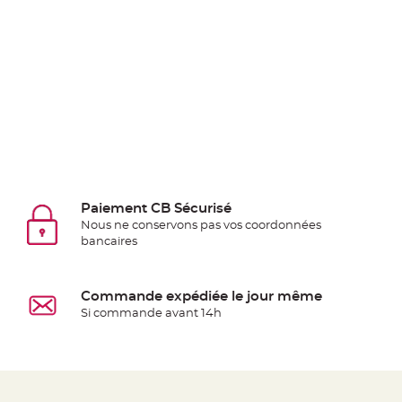
jetable
Chevalet
de
table
Mariage
Colombe,
Papillon,
Cage
oiseau
Confettis
Paiement CB Sécurisé
et
Nous ne conservons pas vos coordonnées
bancaires
Pétale
de
rose
Commande expédiée le jour même
Déco
Si commande avant 14h
Ardoise
Déco
Naturelle
Mariage