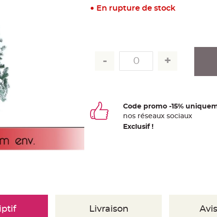
En rupture de stock
Code promo -15% uniquem
nos
ré
seaux
sociaux
Exclusif !
ptif
Livraison
Avis