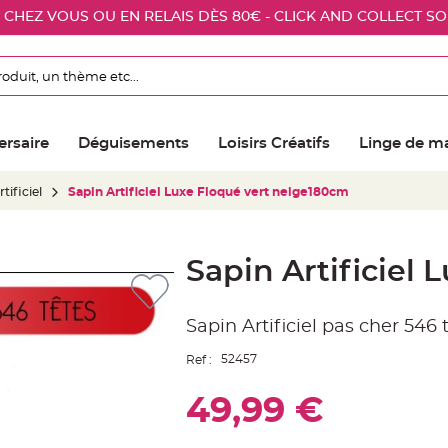
E CHEZ VOUS OU EN RELAIS DÈS 80€ - CLICK AND COLLECT S
ersaire
Déguisements
Loisirs Créatifs
Linge de m
tificiel
Sapin Artificiel Luxe Floqué vert neige180cm
Sapin Artificiel
Sapin Artificiel pas cher 546
52457
Ref :
49,99 €