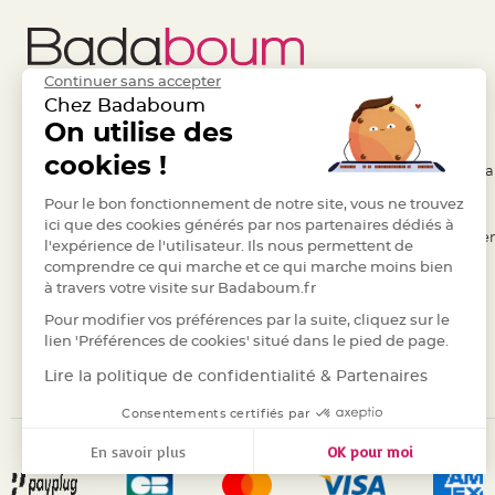
Deco
Paillette
et
Continuer sans accepter
Strass
Chez Badaboum
Déco
Liens Utiles
On utilise des
Legal
Plume
cookies !
- Questions / Réponses
- Conditions Généra
Mariage
- Nous contacter
Pour le bon fonctionnement de notre site, vous ne trouvez
- RGPD
Fleurs
ici que des cookies générés par nos partenaires dédiés à
décoratives
- Suivre une commande
- Règles de confiden
l'expérience de l'utilisateur. Ils nous permettent de
Mariage
comprendre ce qui marche et ce qui marche moins bien
- Retourner un article
- Cookies
Marque
à travers votre visite sur Badaboum.fr
- Paiement Sécurisé
- Plan du site
place
Pour modifier vos préférences par la suite, cliquez sur le
- Paiement en Plusieurs fois
et
lien 'Préférences de cookies' situé dans le pied de page.
porte
- Marques
Lire la politique de confidentialité & Partenaires
nom
Consentements certifiés par
Menu,
Carte
En savoir plus
OK pour moi
d'Invitation
Axeptio consent
Plateforme de Gestion du Consentement : Personnalisez vos