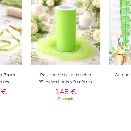
her 3mm
Rouleau de tulle pas cher
Guirlan
ètres
15cm Vert anis x 9 mètres
ier
Ajouter Au Panier
Aj
 €
1,48 €
En stock