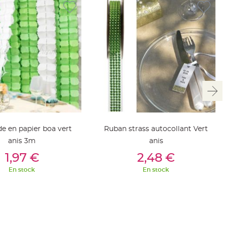
de en papier boa vert
Ruban strass autocollant Vert
anis 3m
anis
outer Au Panier
Ajouter Au Panier
1,97 €
2,48 €
En stock
En stock