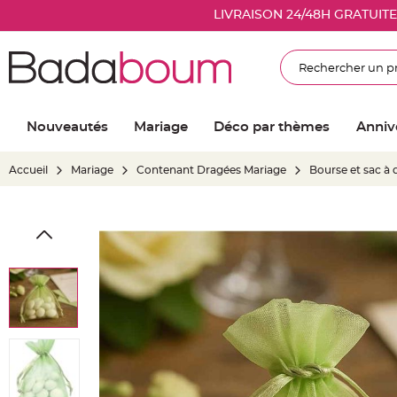
Nouveautés
LIVRAISON 24/48H GRATUIT
Mariage
Décoration
Rechercher
salle
mariage
Article
Nouveautés
Mariage
Déco par thèmes
Anniv
Lumineux
Ballon
Accueil
Mariage
Contenant Dragées Mariage
Bourse et sac à
mariage
&
Hélium
Skip
Banderole
to
et
the
guirlande
end
mariage
of
Housse
the
de
images
chaise
gallery
mariage