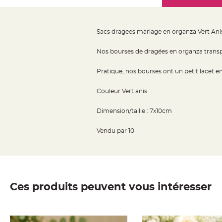
Mariage
the
Décoration
images
table
gallery
Sacs dragees mariage en organza Vert Anis
mariage
Bougeoirs
Nos bourses de dragées en organza transpa
et
Pratique, nos bourses ont un petit lacet en
Photophores
Bougie
Couleur Vert anis
décoration
Centre
Dimension/taille : 7x10cm
de
Vendu par 10
table
&
Vase
Mariage
Chemin
Ces produits peuvent vous intéresser
de
table
Mariage