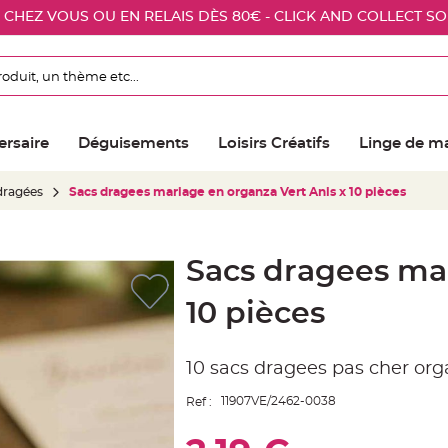
E CHEZ VOUS OU EN RELAIS DÈS 80€ - CLICK AND COLLECT S
ersaire
Déguisements
Loisirs Créatifs
Linge de m
 dragées
Sacs dragees mariage en organza Vert Anis x 10 pièces
Sacs dragees mar
10 pièces
10 sacs dragees pas cher org
11907VE/2462-0038
Ref :