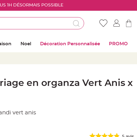
OUS 1H DÉSORMAIS POSSIBLE
Déjà client ?
Connectez vous pour retrouver vos coups de
aison
Noel
Décoration Personnalisée
PROMO
coeur
Me connecter
Mot de passe oublié ?
iage en organza Vert Anis x
Nouveau client ?
Créer mon compte
andi vert anis
5
avis