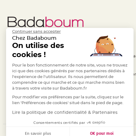
Pics
pour
Déco
Gateau
Rond
Continuer sans accepter
de
Chez Badaboum
Liens Utiles
On utilise des
Legal
serviette
table
cookies !
- Questions / Réponses
- Conditions Généra
de
- Nous contacter
Pour le bon fonctionnement de notre site, vous ne trouvez
- RGPD
mariage
ici que des cookies générés par nos partenaires dédiés à
Contenant
- Suivre une commande
- Règles de confiden
l'expérience de l'utilisateur. Ils nous permettent de
Dragées
comprendre ce qui marche et ce qui marche moins bien
- Retourner un article
- Cookies
Mariage
à travers votre visite sur Badaboum.fr
- Paiement Sécurisé
- Plan du site
Boite
Pour modifier vos préférences par la suite, cliquez sur le
- Paiement en Plusieurs fois
à
lien 'Préférences de cookies' situé dans le pied de page.
dragées
- Marques
Lire la politique de confidentialité & Partenaires
Bourse
Consentements certifiés par
et
sac
En savoir plus
OK pour moi