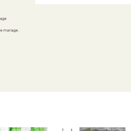
iage
e mariage .