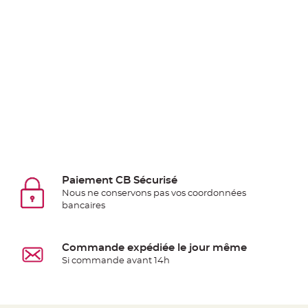
Deco
Paillette
et
Strass
Déco
Plume
Mariage
Fleurs
décoratives
Mariage
Marque
Paiement CB Sécurisé
Nous ne conservons pas vos coordonnées
place
bancaires
et
porte
nom
Commande expédiée le jour même
Menu,
Si commande avant 14h
Carte
d'Invitation