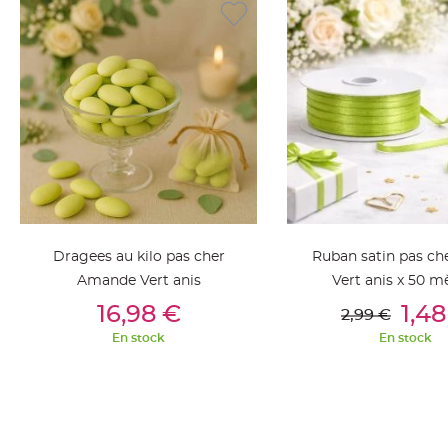
jetable
Chevalet
de
table
Mariage
Colombe,
Papillon,
Cage
oiseau
Confettis
et
Dragees au kilo pas cher
Ruban satin pas c
Pétale
Amande Vert anis
Vert anis x 50 m
de
Ajouter Au Panier
Ajouter Au Pan
16,98 €
1,48
2,99 €
rose
En stock
En stock
Déco
Ardoise
Déco
Naturelle
Mariage