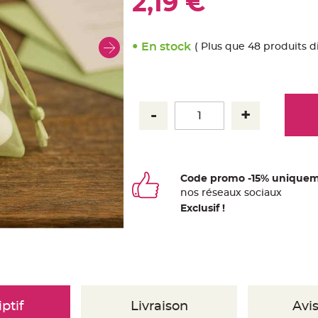
2,19 €
En stock
( Plus que 48 produits d
Code promo -15% uniquem
nos
ré
seaux
sociaux
Exclusif !
ptif
Livraison
Avis