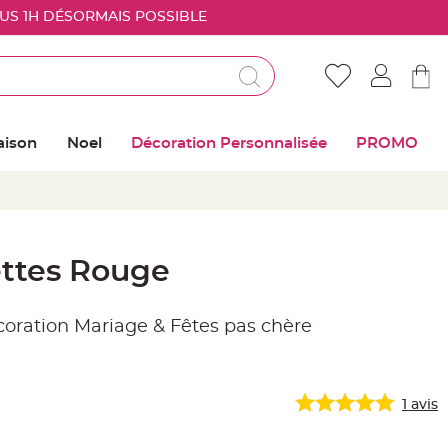
OUS 1H DÉSORMAIS POSSIBLE
Déjà client ?
Connectez vous pour retrouver vos coups de
aison
Noel
Décoration Personnalisée
PROMO
coeur
Me connecter
Mot de passe oublié ?
ttes Rouge
Nouveau client ?
écoration Mariage & Fêtes pas chère
Créer mon compte
1
avis