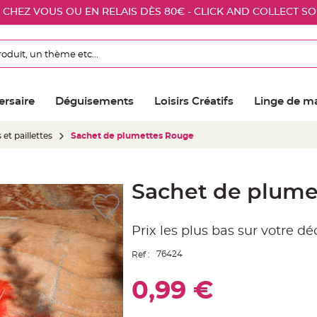
E CHEZ VOUS OU EN RELAIS DÈS 80€ - CLICK AND COLLECT S
ersaire
Déguisements
Loisirs Créatifs
Linge de m
 et paillettes
Sachet de plumettes Rouge
Sachet de plume
Prix les plus bas sur votre d
76424
Ref :
0,99 €