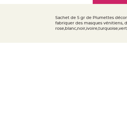
Mariage
the
Décoration
images
table
gallery
Sachet de 5 gr de Plumettes décora
mariage
fabriquer des masques vénitiens, d
Bougeoirs
rose,blanc,noir,ivoire,turquoise,ver
et
Photophores
Bougie
décoration
Centre
de
table
&
Vase
Mariage
Chemin
de
table
Mariage