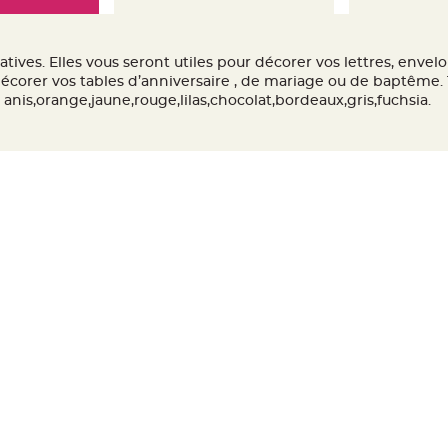
tives. Elles vous seront utiles pour décorer vos lettres, enve
écorer vos tables d’anniversaire , de mariage ou de baptême. 1
t anis,orange,jaune,rouge,lilas,chocolat,bordeaux,gris,fuchsia.