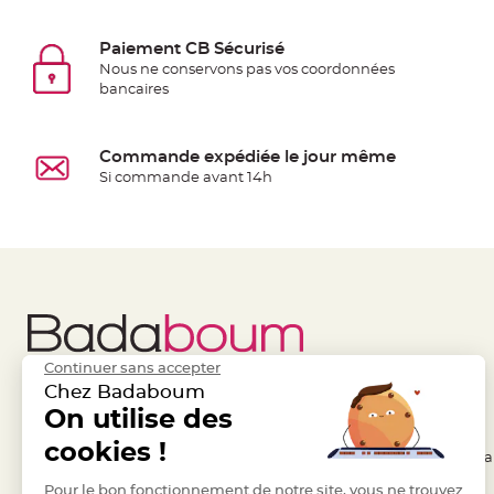
jetable
Chevalet
Paiement CB Sécurisé
de
Nous ne conservons pas vos coordonnées
bancaires
table
Mariage
Colombe,
Commande expédiée le jour même
Papillon,
Si commande avant 14h
Cage
oiseau
Confettis
et
Pétale
de
rose
Continuer sans accepter
Déco
Chez Badaboum
Ardoise
Liens Utiles
On utilise des
Legal
Déco
cookies !
- Questions / Réponses
- Conditions Généra
Naturelle
Mariage
- Nous contacter
Pour le bon fonctionnement de notre site, vous ne trouvez
- RGPD