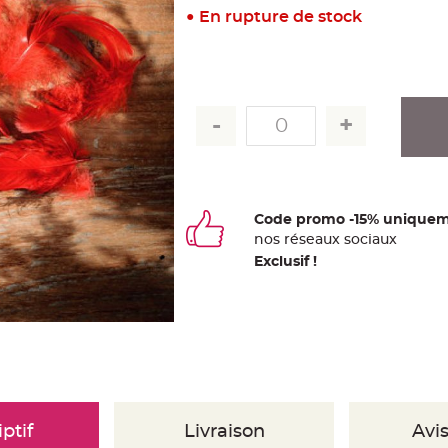
En rupture de stock
Code promo -15% uniquem
nos
ré
seaux
sociaux
Exclusif !
ptif
Livraison
Avis